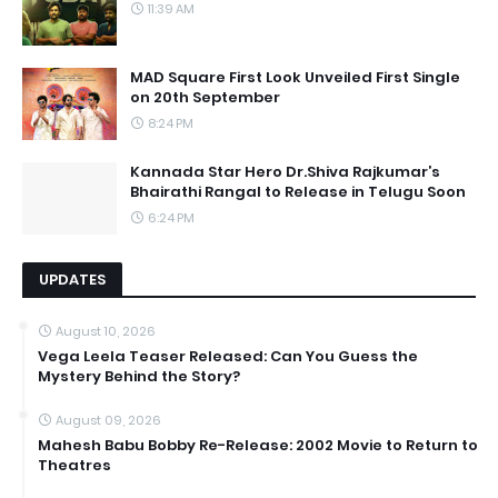
11:39 AM
MAD Square First Look Unveiled First Single
on 20th September
8:24 PM
Kannada Star Hero Dr.Shiva Rajkumar’s
Bhairathi Rangal to Release in Telugu Soon
6:24 PM
UPDATES
August 10, 2026
Vega Leela Teaser Released: Can You Guess the
Mystery Behind the Story?
August 09, 2026
Mahesh Babu Bobby Re-Release: 2002 Movie to Return to
Theatres