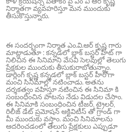
కాళీ క్రియేషన్స్ పతాకం పై ఎం వి ఆర్ కృష్ణ
నిర్మాతగా వ్యవహరిస్తూ మన ముందుకు
తీసుకొస్తున్నారు.
ఈ సందర్భంగా నిర్మాత ఎం.వి.ఆర్ కృష్ణ గారు
మాట్లాడుతూ : కన్నడలో బ్లాక్ బస్టర్ హిట్ గా
నిలిచిన ఈ సినిమాని వేసవి సెలవుల్లో తెలుగు
ప్రేక్షకుల ముందుకు తీసుకురాబోతున్నాం.
డార్లింగ్ కృష్ణ కన్నడలో బ్లాక్ బస్టర్ హీరోగా
మంచి సినిమాల్లో నటించాడు. అతను
దర్శకత్వం వహిస్తూ నటించిన ఈ సినిమా కి
సంబంధించిన పాటను నేడు విడుదల చేసాం.
ఈ సినిమాకి సంబంధించిన టీజర్, ట్రైలర్,
రిలీజ్ డేట్ ప్రమోషన్ ఆక్టివిటీస్ తో గ్రాండ్ గా
మీ ముందుకు వస్తాం. మంచి సినిమాలను
ఆదరించడంలో తెలుగు ప్రేక్షకులు ఎప్పుడూ