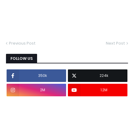
Previous Post
Next Post
FOLLOW US
350k
224k
2M
1.2M