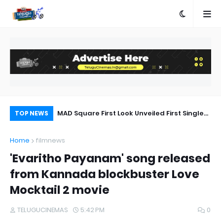
a Movie Review
MAD Square First Look Unveiled First Single
Ka
TOP NEWS
on 20th September
Bh
Home
filmnews
'Evaritho Payanam' song released
from Kannada blockbuster Love
Mocktail 2 movie
TELUGUCINEMAS
5:42 PM
0