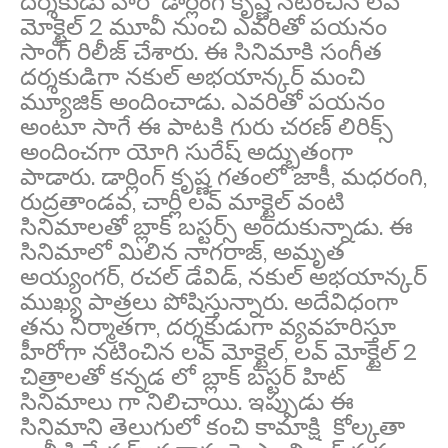
దర్శకుడు హీరో డార్లింగ్ కృష్ణ నటించిన లవ్
మోక్టైల్ 2 మూవీ నుంచి ఎవరితో పయనం
సాంగ్ రిలీజ్ చేశారు. ఈ సినిమాకి సంగీత
దర్శకుడిగా నకుల్ అభయాన్కర్ మంచి
మ్యూజిక్ అందించాడు. ఎవరితో పయనం
అంటూ సాగే ఈ పాటకి గురు చరణ్ లిరిక్స్
అందించగా యోగి సురేష్ అద్భుతంగా
పాడారు. డార్లింగ్ కృష్ణ గతంలో జాకీ, మధరంగి,
రుద్రతాండవ, చార్లీ లవ్ మాక్టైల్ వంటి
సినిమాలతో బ్లాక్ బస్టర్స్ అందుకున్నాడు. ఈ
సినిమాలో మిలిన నాగరాజ్, అమృత
అయ్యంగర్, రచల్ డేవిడ్, నకుల్ అభయాన్కర్
ముఖ్య పాత్రలు పోషిస్తున్నారు. అదేవిధంగా
తను నిర్మాతగా, దర్శకుడుగా వ్యవహరిస్తూ
హీరోగా నటించిన లవ్ మోక్టైల్, లవ్ మోక్టైల్ 2
చిత్రాలతో కన్నడ లో బ్లాక్ బస్టర్ హిట్
సినిమాలు గా నిలిచాయి. ఇప్పుడు ఈ
సినిమాని తెలుగులో కంచి కామాక్షి కోల్కతా