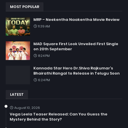
MOST POPULAR
MRP – Neekentha Naakentha Movie Review
11:39 AM
MAD Square First Look Unveiled First Single
on 20th September
8:24 PM
Kannada Star Hero Dr.Shiva Rajkumar’s
Bhairathi Rangal to Release in Telugu Soon
6:24 PM
LATEST
August 10, 2026
Vega Leela Teaser Released: Can You Guess the
Mystery Behind the Story?