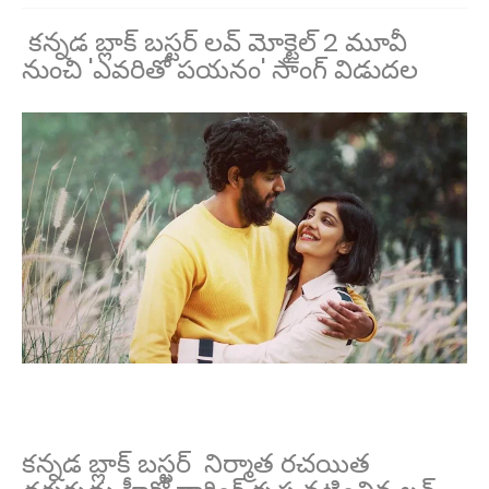
కన్నడ బ్లాక్ బస్టర్ లవ్ మోక్టైల్ 2 మూవీ
నుంచి 'ఎవరితో పయనం' సాంగ్ విడుదల
కన్నడ బ్లాక్ బస్టర్ నిర్మాత రచయిత