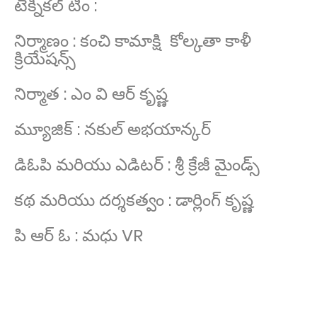
టెక్నికల్ టీం :
నిర్మాణం : కంచి కామాక్షి కోల్కతా కాళీ
క్రియేషన్స్
నిర్మాత : ఎం వి ఆర్ కృష్ణ
మ్యూజిక్ : నకుల్ అభయాన్కర్
డిఓపి మరియు ఎడిటర్ : శ్రీ క్రేజీ మైండ్స్
కథ మరియు దర్శకత్వం : డార్లింగ్ కృష్ణ
పి ఆర్ ఓ : మధు VR