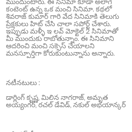
ముందుంటారు. ఈ సినిమా కూడా అలాగే
కంటెంట్ ఉన్న ఒక మంచి సినిమా. కథలో
శివరాజ్ కుమార్ గారి వేద సినిమాకి తెలుగు
ప్రేక్షకులు హిట్ చేసి చాలా సపోర్ట్ చేశారు.
ఇప్పుడు మళ్ళీ ఇ లవ్ మోక్టెల్ 2 సినిమాతో
మీ ముందుకు రాబోతున్నాం. ఈ సినిమాని
ఆదరించి మంచి సక్సెస్ చేయాలని
మనస్పూర్తిగా కోరుకుంటున్నాను అన్నారు.
నటీనటులు :
డార్లింగ్ కృష్ణ, మిలిన నాగరాజ్, అమృత
అయ్యంగర్, రచల్ డేవిడ్, నకుల్ అభయాన్కర్