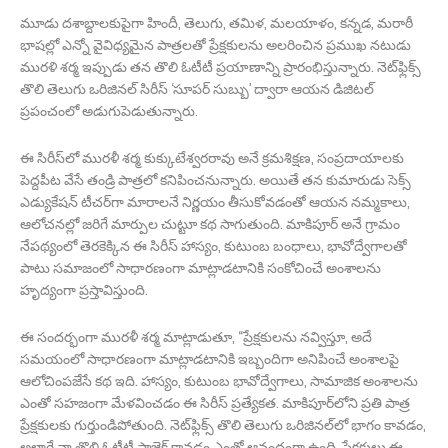
మూడు దశాబ్దాలకుపైగా హిందీ, తెలుగు, తమిళ, మలయాళం, కన్నడ, మరాఠీ
భాషల్లో ఎన్నో వైవిధ్యమైన పాత్రలతో ప్రేక్షకులను అలరించిన ప్రముఖ నటుడు
మురళి శర్మ ఇప్పుడు తన తొలి ఓటీటీ ప్రయాణాన్ని ప్రారంభిస్తున్నారు. నెట్‌ఫ్లిక్స్
తొలి తెలుగు ఒరిజినల్ సిరీస్ ‘సూపర్ సుబ్బు’ ద్వారా ఆయన డిజిటల్
ప్రపంచంలో అడుగుపెడుతున్నారు.
ఈ సిరీస్‌లో మురళీ శర్మ కుక్కుటేశ్వరరావు అనే క్రమశిక్షణ, సంప్రదాయాలకు
పెద్దపీట వేసే తండ్రి పాత్రలో కనిపించనున్నారు. అయితే తన కుమారుడు సెక్స్
ఎడ్యుకేషన్ టీచర్‌గా మారాలనే నిర్ణయం తీసుకోవడంతో ఆయన నమ్మకాలు,
ఆలోచనల్లో జరిగే మార్పుల చుట్టూ కథ సాగుతుంది. మాకిపూర్ అనే గ్రామం
నేపథ్యంలో తెరకెక్కిన ఈ సిరీస్ హాస్యం, కుటుంబ బంధాలు, భావోద్వేగాలతో
పాటు సమాజంలో సాధారణంగా మాట్లాడటానికి సంకోచించే అంశాలను
హృద్యంగా ప్రస్తావిస్తుంది.
ఈ సందర్భంగా మురళీ శర్మ మాట్లాడుతూ, “ప్రేక్షకులను నవ్విస్తూ, అదే
సమయంలో సాధారణంగా మాట్లాడటానికి ఇబ్బందిగా అనిపించే అంశాలపై
ఆలోచింపజేసే కథ ఇది. హాస్యం, కుటుంబ భావోద్వేగాలు, సామాజిక అంశాలను
ఎంతో సహజంగా మేళవించడం ఈ సిరీస్ ప్రత్యేకత. మాకిపూర్‌లోని ప్రతి పాత్ర
ప్రేక్షకులకు గుర్తుండిపోతుంది. నెట్‌ఫ్లిక్స్ తొలి తెలుగు ఒరిజినల్‌లో భాగం కావడం,
అలాగే నా తొలి ఓటీటీ ప్రాజెక్ట్ కావడం ఎంతో ఆనందంగా ఉంది. ప్రేక్షకులు ఈ