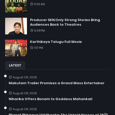
11:39 AM
Producer SKN:Only Strong Stories Bring
Audiences Back to Theatres
6:38 PM
Karthikeya Telugu Full Movie
1:57 PM
LATEST
August 08, 2026
Makutam Trailer Promises a Grand Mass Entertainer
August 08, 2026
Niharika Offers Bonam to Goddess Mahankali
August 08, 2026
Bharat Bhhagya Viddhaata: The Untold Heroes of 26/11