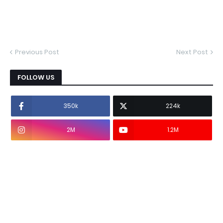
Previous Post
Next Post
FOLLOW US
350k
224k
2M
1.2M