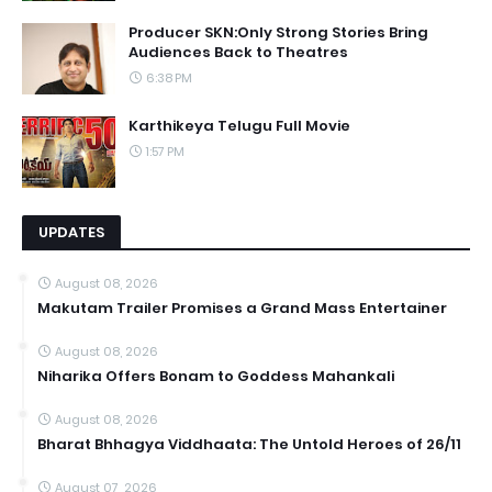
Producer SKN:Only Strong Stories Bring
Audiences Back to Theatres
6:38 PM
Karthikeya Telugu Full Movie
1:57 PM
UPDATES
August 08, 2026
Makutam Trailer Promises a Grand Mass Entertainer
August 08, 2026
Niharika Offers Bonam to Goddess Mahankali
August 08, 2026
Bharat Bhhagya Viddhaata: The Untold Heroes of 26/11
August 07, 2026