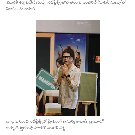
మురళీ శర్మ ఓటీటీ ఎంట్రీ.. నెట్‌ఫ్లిక్స్ తొలి తెలుగు ఒరిజినల్ ‘సూపర్ సుబ్బు’తో
ప్రేక్షకుల ముందుకు
జూలై 2 నుంచి నెట్‌ఫ్లిక్స్‌లో స్ట్రీమింగ్ కానున్న కామెడీ-డ్రామాలో
కుక్కుటేశ్వరరావు పాత్రలో మురళీ శర్మ