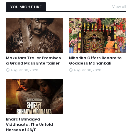
YOU MIGHT LIKE
View all
Makutam Trailer Promises
Niharika Offers Bonam to
a Grand Mass Entertainer
Goddess Mahankali
August 08, 2026
August 08, 2026
Bharat Bhhagya
Viddhaata: The Untold
Heroes of 26/11