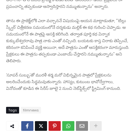
ప్రపంచాన్ని తప్పకుండా ఆస్వాదిస్తారని నమ్ముతున్నాను” అన్నారు.
తాను ఈ ప్రాజెక్ట్‌లోకి ఎలా వచ్చాననే విషయంపై ఆయన మాట్లాడుతూ, “‘టిల్లు
స్క్వేర్’ చిత్రీకరణ సమయంలోనే దర్శకుడు మల్లిక్ ఈ కథ గురించి చెప్పాడు. ఆ
సమయంలోనే ఈ పాత్రపై ఆసక్తి కలిగింది. తర్వాత పూర్తి కథ విన్నాక
కుక్కుటేశ్వరరావు పాత్ర నాకు ఎంతో నచ్చింది. బయటకు కాస్త చిరాకు తెప్పించే,
కఠినంగా కనిపించే వ్యక్తి అయినా, అదే పాత్రను ఎంతో ఆసక్తికరంగా మారుస్తుంది.
ప్రేక్షకులు ఈ పాత్రను తప్పకుండా ఎంజాయ్ చేస్తారని నమ్ముతున్నాను” అని
తెలిపారు.
‘సూపర్ సుబ్బు’తో మురళీ శర్మ మరో విభిన్నమైన పాత్రలో ప్రేక్షకులను
అలరించేందుకు సిద్ధమవుతున్నారు. హాస్యం, కుటుంబ భావోద్వేగాలు,
వినోదంతో కూడిన ఈ సిరీస్ జూలై 2 నుంచి నెట్‌ఫ్లిక్స్‌లో స్ట్రీమింగ్ కానుంది.
Tags
filmnews