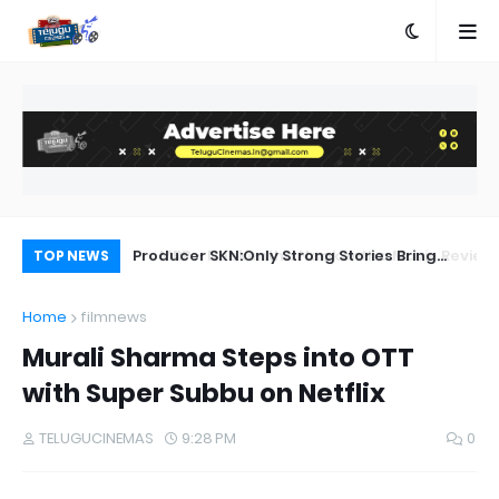
a Movie Review
Producer SKN:Only Strong Stories Bring
Ka
TOP NEWS
Audiences Back to Theatres
Home
filmnews
Murali Sharma Steps into OTT
with Super Subbu on Netflix
TELUGUCINEMAS
9:28 PM
0