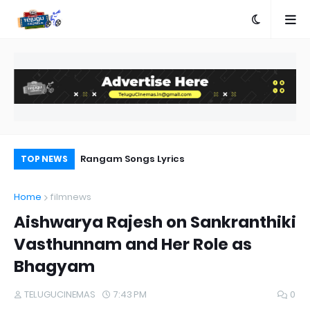
e
Rangam Songs Lyrics
Aa
TOP NEWS
Home
filmnews
Aishwarya Rajesh on Sankranthiki
Vasthunnam and Her Role as
Bhagyam
TELUGUCINEMAS
7:43 PM
0