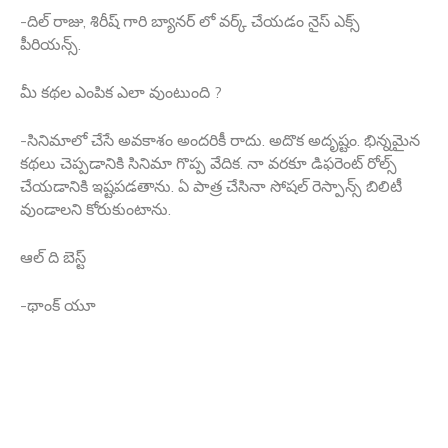
-దిల్ రాజు, శిరీష్ గారి బ్యానర్ లో వర్క్ చేయడం నైస్ ఎక్స్
పీరియన్స్.
మీ కథల ఎంపిక ఎలా వుంటుంది ?
-సినిమాలో చేసే అవకాశం అందరికీ రాదు. అదొక అదృష్టం. భిన్నమైన
కథలు చెప్పడానికి సినిమా గొప్ప వేదిక. నా వరకూ డిఫరెంట్ రోల్స్
చేయడానికి ఇష్టపడతాను. ఏ పాత్ర చేసినా సోషల్ రెస్పాన్స్ బిలిటీ
వుండాలని కోరుకుంటాను.
ఆల్ ది బెస్ట్
-థాంక్ యూ