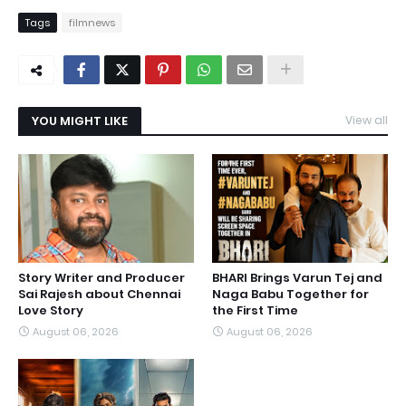
Tags
filmnews
YOU MIGHT LIKE
View all
Story Writer and Producer
BHARI Brings Varun Tej and
Sai Rajesh about Chennai
Naga Babu Together for
Love Story
the First Time
August 06, 2026
August 06, 2026