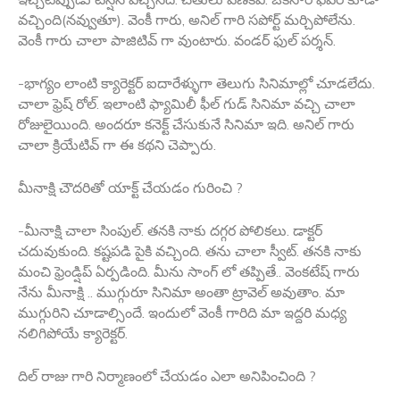
వచ్చింది(నవ్వుతూ). వెంకీ గారు, అనిల్ గారి సపోర్ట్ మర్చిపోలేను.
వెంకీ గారు చాలా పాజిటివ్ గా వుంటారు. వండర్ ఫుల్ పర్శన్.
-భాగ్యం లాంటి క్యారెక్టర్ ఐదారేళ్ళుగా తెలుగు సినిమాల్లో చూడలేదు.
చాలా ఫ్రెష్ రోల్. ఇలాంటి ఫ్యామిలీ ఫీల్ గుడ్ సినిమా వచ్చి చాలా
రోజులైయింది. అందరూ కనెక్ట్ చేసుకునే సినిమా ఇది. అనిల్ గారు
చాలా క్రియేటివ్ గా ఈ కథని చెప్పారు.
మీనాక్షి చౌదరితో యాక్ట్ చేయడం గురించి ?
-మీనాక్షి చాలా సింపుల్. తనకి నాకు దగ్గర పోలికలు. డాక్టర్
చదువుకుంది. కష్టపడి పైకి వచ్చింది. తను చాలా స్వీట్. తనకి నాకు
మంచి ఫ్రెండ్షిప్ ఏర్పడింది. మీను సాంగ్ లో తప్పితే.. వెంకటేష్ గారు
నేను మీనాక్షి .. ముగ్గురూ సినిమా అంతా ట్రావెల్ అవుతాం. మా
ముగ్గురిని చూడాల్సిందే. ఇందులో వెంకీ గారిది మా ఇద్దరి మధ్య
నలిగిపోయే క్యారెక్టర్.
దిల్ రాజు గారి నిర్మాణంలో చేయడం ఎలా అనిపించింది ?