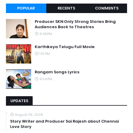
POPULAR
RECENTS
COMMENTS
Producer SKN:Only Strong Stories Bring
Audiences Back to Theatres
6:38 PM
Karthikeya Telugu Full Movie
1:57 PM
Rangam Songs Lyrics
9:04 PM
UPDATES
August 06, 2026
Story Writer and Producer Sai Rajesh about Chennai
Love Story