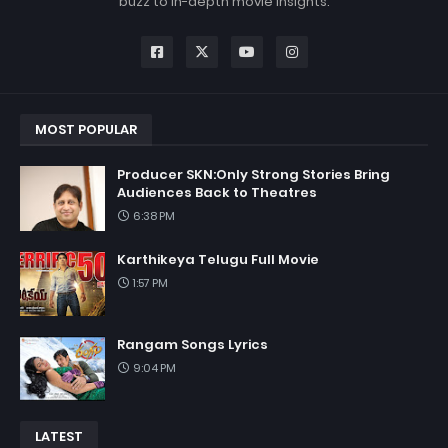
buzz to in-depth movie insights.
MOST POPULAR
Producer SKN:Only Strong Stories Bring
Audiences Back to Theatres
6:38 PM
Karthikeya Telugu Full Movie
1:57 PM
Rangam Songs Lyrics
9:04 PM
LATEST