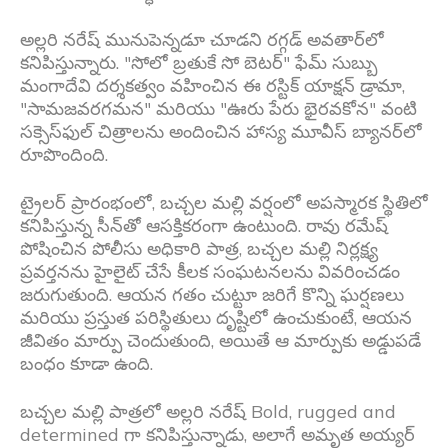
అల్లరి నరేష్ మునుపెన్నడూ చూడని రగ్గడ్ అవతార్‌లో
కనిపిస్తున్నారు. "సోలో బ్రతుకే సో బెటర్" ఫేమ్ సుబ్బు
మంగాదేవి దర్శకత్వం వహించిన ఈ రస్టిక్ యాక్షన్ డ్రామా,
"సామజవరగమన" మరియు "ఊరు పేరు భైరవకోన" వంటి
సక్సెస్‌ఫుల్ చిత్రాలను అందించిన హాస్య మూవీస్‌ బ్యానర్‌లో
రూపొందింది.
ట్రైలర్ ప్రారంభంలో, బచ్చల మల్లి వర్షంలో అపస్మారక స్థితిలో
కనిపిస్తున్న సీన్‌తో ఆసక్తికరంగా ఉంటుంది. రావు రమేష్
పోషించిన పోలీసు అధికారి పాత్ర, బచ్చల మల్లి నిర్లక్ష్య
ప్రవర్తనను హైలైట్ చేసే కీలక సంఘటనలను వివరించడం
జరుగుతుంది. ఆయన గతం చుట్టూ జరిగే కొన్ని ఘర్షణలు
మరియు ప్రస్తుత పరిస్థితులు దృష్టిలో ఉంచుకుంటే, ఆయన
జీవితం మార్పు చెందుతుంది, అయితే ఆ మార్పుకు అడ్డుపడే
బంధం కూడా ఉంది.
బచ్చల మల్లి పాత్రలో అల్లరి నరేష్ Bold, rugged and
determined గా కనిపిస్తున్నాడు, అలాగే అమృత అయ్యర్