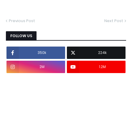
Previous Post
Next Post
FOLLOW US
350k
224k
2M
1.2M