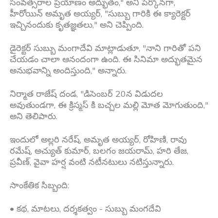
సంవత్సరాల ప్రయాణం అద్భుతం," అని పేర్కొనగా,
హీరోయిన్ అమృత అయ్యర్, "సుబ్బు గారికి ఈ క్యారెక్టర్
ఇచ్చినందుకు కృతజ్ఞతలు," అని చెప్పింది.
డైరెక్టర్ సుబ్బు మంగాదేవి మాట్లాడుతూ, "నాని గారితో పని
చేయడం చాలా ఆనందంగా ఉంది. ఈ సినిమా అద్భుతమైన
అనుభవాన్ని అందిస్తుంది," అన్నారు.
నిర్మాత రాజేష్ దండ, "డిసెంబర్ 20న విడుదల
అవుతుండగా, ఈ క్రిస్మస్ కి బచ్చల మల్లి మోత మోగుతుంది,"
అని తెలిపారు.
ఇందులో అల్లరి నరేష్, అమృత అయ్యర్, రోహిణి, రావు
రమేష్, అచ్యుత్ కుమార్, బలగం జయరామ్, హరి తేజ,
ప్రవీణ్, వైవా హర్ష వంటి నటీనటులు నటిస్తున్నారు.
సాంకేతిక సిబ్బంది:
• కథ, మాటలు, దర్శకత్వం - సుబ్బు మంగదేవి