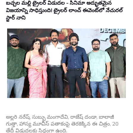
బచ్చల మల్లి ట్రైలర్ విడుదల - సినిమా అద్భుతమైన
విజయాన్ని సాధిస్తుంది! ట్రైలర్ లాంచ్ ఈవెంట్‌లో నేచురల్
స్టార్ నాని
అల్లరి నరేష్, సుబ్బు మంగాదేవి, రాజేష్ దండా, బాలాజీ
గుత్తా, హాస్య మూవీస్ పతాకంపై తెరకెక్కిన ఈ చిత్రం, 20
తేదీ విడుదలకు సిద్ధంగా ఉంది.