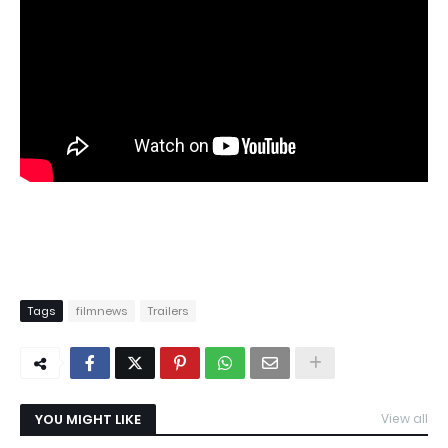
Tags
filmnews
Trailers
YOU MIGHT LIKE
View all