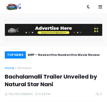
n Telugu
MRP – Neekentha Naakentha Movie Review
Pr
TOP NEWS
Au
Home
filmnews
Bachalamalli Trailer Unveiled by
Natural Star Nani
TELUGUCINEMAS
9:32 PM
0