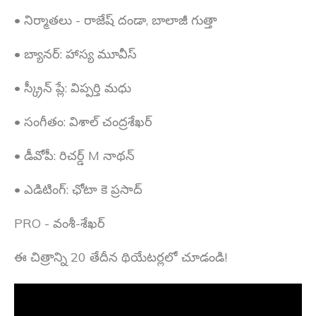
• నిర్మాతలు - రాజేష్ దండా, బాలాజీ గుత్తా
• బ్యానర్: హాస్య మూవీస్
• స్క్రీన్ ప్లే: విప్పర్తి మధు
• సంగీతం: విశాల్ చంద్రశేఖర్
• డీవోపీ: రిచర్డ్ M నాథన్
• ఎడిటింగ్: ఛోటా కె ప్రసాద్
PRO - వంశీ-శేఖర్
ఈ చిత్రాన్ని 20 తేదీన థియేటర్లలో చూడండి!