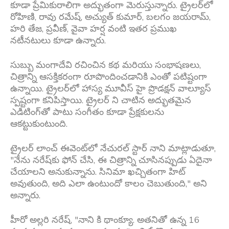
కూడా ప్రేమికురాలిగా అద్భుతంగా మెరుస్తున్నారు. ట్రైలర్‌లో
రోహిణి, రావు రమేష్, అచ్యుత్ కుమార్, బలగం జయరామ్,
హరి తేజ, ప్రవీణ్, వైవా హర్ష వంటి ఇతర ప్రముఖ
నటీనటులు కూడా ఉన్నారు.
సుబ్బు మంగాదేవి రచించిన కథ మరియు సంభాషణలు,
చిత్రాన్ని ఆసక్తికరంగా రూపొందించడానికి ఎంతో పటిష్టంగా
ఉన్నాయి. ట్రైలర్‌లో హాస్య మూవీస్‌ హై ప్రొడక్షన్ వాల్యూస్
స్పష్టంగా కనిపిస్తాయి. ట్రైలర్ ని చాటిన అద్భుతమైన
ఎడిటింగ్‌తో పాటు సంగీతం కూడా ప్రేక్షకులను
ఆకట్టుకుంటుంది.
ట్రైలర్ లాంచ్ ఈవెంట్‌లో నేచురల్ స్టార్ నాని మాట్లాడుతూ,
"నేను నరేష్‌కు ఫోన్ చేసి, ఈ చిత్రాన్ని చూసినప్పుడు ఏదైనా
చేయాలని అనుకున్నాను. సినిమా ఖచ్చితంగా హిట్
అవుతుంది, అది ఎలా ఉంటుందో కాలం చెబుతుంది," అని
అన్నారు.
హీరో అల్లరి నరేష్, "నాని కి థాంక్యూ. అతనితో ఉన్న 16