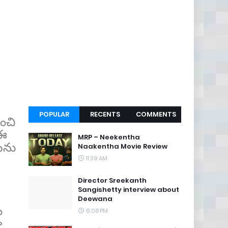
POPULAR
RECENTS
COMMENTS
ంచి
 ఈ
MRP – Neekentha
టను
Naakentha Movie Review
11:39 AM
Director Sreekanth
Sangishetty interview about
Deewana
ం
6:08 PM
ా