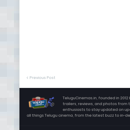
Previous Post
TeluguCinemas.in, founded in 2012 
trailers, reviews, and photos from 
enthusiasts to stay updated on up
all things Telugu cinema, from the latest buzz to in-d