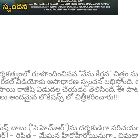
కత్వంలో రూపొందించినవ "నేను కీర్తన" చిత్రం ను
లిరికల్ వీడియోకు అసాధారణ స్పందన లభిస్తోంది.
 సాయి రాజేష్ విడుదల చేయడం తెలిసిందే. ఈ పా
 అందమైన లొకేషన్స్ లో చిత్రీకరించారు!!!
మేష్ బాబు ("సి.హెచ్.ఆర్")ను దర్శకుడిగా పరిచయ
.ఆర్) - రిషిత - మేఘన హీరోహీరోయిన్లుగా... చిమట