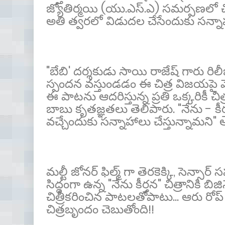
జ్యోతిర్మయి (యు.ఎస్.ఎ) సమర్పణలో చిమటా 
అతి త్వరలో విడుదల చేసేందుకు సన్నాహా
"బేబి' దర్శకుడు సాయి రాజేష్ గారు రి
స్పందన వస్తుండడం ఈ చిత్ర విజయపై మేమ
ఈ పాటను ఆదరిస్తున్న ప్రతి ఒక్కరికీ
బాబు కృతజ్ఞతలు తెలిపారు. "నేను - కీర్త
వచ్చేందుకు సన్నాహాలు చేస్తున్నామని
మల్టీ జోనర్ ఫిల్మ్ గా తెరకెక్కి, సెన్సార్
సిద్ధంగా ఉన్న "నేను కీర్తన" చిత్రానికి
చిత్రీకరించిన పాటలతోపాటు... ఆరు రోప్ ఫ
చిత్రబృందం చెబుతోంది!!