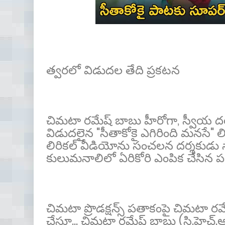
త్వరలో విడుదల తేది ప్రకటన
చిమటా రమేష్ బాబు హీరోగా, స్వీయ దర్శ
విడుదలైన "సీతాకోకై ఎగిరింది మనసే" 
లిరికల్ వీడియోను సంచలన దర్శకుడు
కులుమనాలిలో ఏరికోరి ఎంపిక చేసిన పలు
చిమటా ప్రొడక్షన్స్ పతాకంపై చిమటా ర
చేస్తూ... చిమటా రమేష్ బాబు (సి.హెచ్