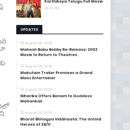
Karthikeya Telugu Full Movie
ి
1:57 PM
UPDATES
మైన
August 09, 2026
టూ
Mahesh Babu Bobby Re-Release: 2002
Movie to Return to Theatres
కు
August 08, 2026
Makutam Trailer Promises a Grand
Mass Entertainer
August 08, 2026
Niharika Offers Bonam to Goddess
Mahankali
లిలో
ని
August 08, 2026
Bharat Bhhagya Viddhaata: The Untold
Heroes of 26/11