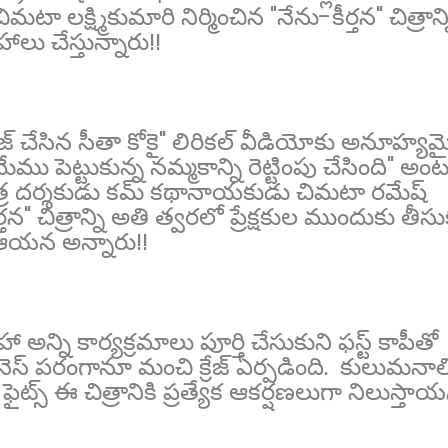
లక్ష్మికుమారి నిర్మించిన "నేను-కీర్తన" చిత్రాన్న
లు చేస్తున్నారు!!
లీజ్ చేసిన సీతా కోకై" లిరికల్ వీడియోకు అనూహ్య
ు పెట్టుకున్న నమ్మకాన్ని రెట్టింపు చేసింది" అం
 చిత్ర దర్శకుడు కమ్ కథానాయకుడు చిమటా రమేష్
న" చిత్రాన్ని అతి త్వరలో ప్రేక్షకుల ముందుకు తీసు
" ఆయన అన్నారు!!
 సహా అన్ని కార్యక్రమాలు పూర్తి చేసుకుని ఫస్ట్ కాపీతో
 బిజినెస్ పరంగానూ మంచి క్రేజ్ ఏర్పడింది. కులుమనా
ైట్స్ ఈ చిత్రానికి ప్రత్యేక ఆకర్షణలుగా నిలుస్తాయ