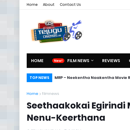
Home
About
Contact Us
HOME
FILM NEWS
REVIEWS
MRP – Neekentha Naakentha Movie 
TOP NEWS
Home
filmnews
Seethaakokai Egirindi
Nenu-Keerthana