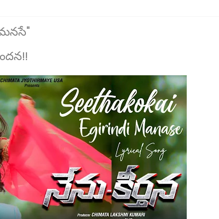
ది మనసే"
పందన!!