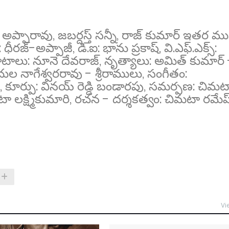
 అప్పారావు, జబర్దస్త్ సన్నీ, రాజ్ కుమార్ ఇతర ము
ధీరజ్-అప్పాజీ, డి.ఐ: భాను ప్రకాష్, వి.ఎఫ్.ఎక్స్:
 పోరాటాలు: నూనె దేవరాజ్, నృత్యాలు: అమిత్ కుమార్
చుల నాగేశ్వరరావు - శ్రీరాములు, సంగీతం:
 కూర్పు: వినయ్ రెడ్డి బండారపు, సమర్పణ: చిమట
టా లక్ష్మికుమారి, రచన - దర్శకత్వం: చిమటా రమేష
Vi