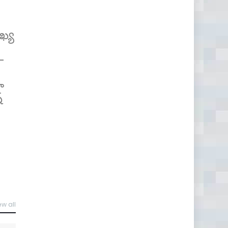
ఖ్య
 -
ా
్
ew all