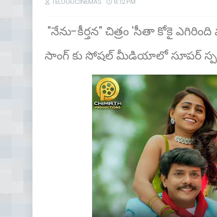
TELUGUCINEMAS
8:12 PM
"నేను-కీర్తన" చిత్రం 'సీతా కోకై ఎగిరిం
సాంగ్ కు సోషల్ మీడియాలో సూపర్ స్