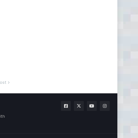
ost
ith