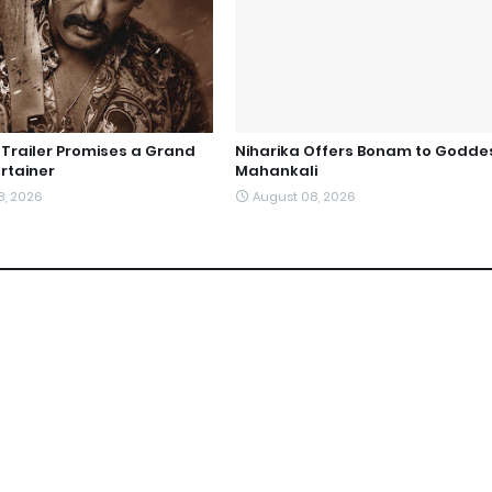
railer Promises a Grand
Niharika Offers Bonam to Godde
rtainer
Mahankali
8, 2026
August 08, 2026