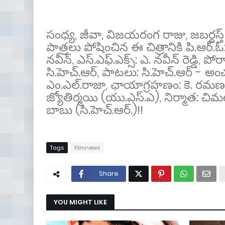
సంధ్య, జీవా, విజయరంగ రాజు, జబర్దస్త్
పాత్రలు పోషించిన ఈ చిత్రానికి పి.ఆర్.ఓ: 
నవీన్, ఎస్.ఎఫ్.ఎక్స్: ఎ. నవీన్ రెడ్డి,
సి.హెచ్.ఆర్, పాటలు: సి.హెచ్.ఆర్ - అం
ఎం.ఎల్.రాజా, ఛాయాగ్రహణం: కె. రమణ,
జ్యోతిర్మయి (యు.ఎస్.ఎ), నిర్మాత: చిమ
బాబు (సి.హెచ్.ఆర్.)!!
Tags
filmnews
Share
YOU MIGHT LIKE