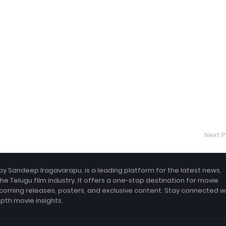
Next P
by Sandeep Iragavarapu, is a leading platform for the latest news,
the Telugu film industry. It offers a one-stop destination for movie
coming releases, posters, and exclusive content. Stay connected w
epth movie insights.