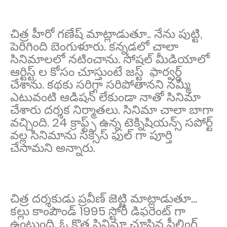
చిత్ర హీరో గణేష్ మాట్లాడుతూ.. నేను పుట్టి,
పెరిగింది బెంగుళూరు. కన్నడలో చాలా
సినిమాలలో నటించాను. సోషల్ మీడియాలో
ఆర్టిస్ట్ ల కోసం చూస్తుంటే జస్ట్ ఫార్వర్డ్
చేశాను. కథకు సరిగ్గా సరిపోతానని నమ్మి
ఎటువంటి ఆడిషన్ లేకుండా నాతో సినిమా
చేశారు దర్శక నిర్మాతలు. సినిమా చాలా బాగా
వచ్చింది. 24 క్రాఫ్ట్స్ ఉన్న టెక్నిషియన్స్ సపోర్ట్
వల్ల సినిమాను సక్సెస్ ఫుల్ గా పూర్తి
చేసామని అన్నారు.
చిత్ర దర్శకుడు ప్రవీణ్ జెట్టి మాట్లాడుతూ...
కల్లు కాంపౌండ్ 1995 స్టోరీ డిఫరెంట్ గా
ఉంటుంది. ఓ కొత్త సినిమా చూసిన ఫీలింగ్