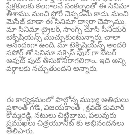
ప్రేక్షకులకు కలగాలనే సంకల్పంతో ఈ సినిమా
తీశాము. మంచి స్టోరీ చెప్పడమే కాదు. మంచి
మెసేజ్ కూడా ఈ సినిమా ద్వారా చెప్పాము.
మా సినిమా ట్రైలర్, సాంగ్స్ చూసి సీనియర్
టెక్నిషియన్స్ మొచ్చుకుంటున్నారు. చాలా
ఆనందంగా ఉంది. మా టెక్నిషియన్స్ అందరి
సపోర్ట్ తో సినిమా సక్సెస్ ఫుల్ గా బెటర్
అవుట్ పుట్ తీసుకోనిరాగలిగాం.. ఇది అన్ని
వర్గాలకు నచ్చుతుందని అన్నారు.
ఈ కార్యక్రమంలో పాల్గోన్న ముఖ్య అతిథులు
ప్రశాంత్ గౌడ్, విజయకాంత్ , శ్రవణ్ కుమార్
కొమ్మరెడ్డి, నటులు చిట్టిబాబు, పలువురు
ప్రముఖలు చిత్రయూనిట్ కు అభినందనలు
తెలిపారు.