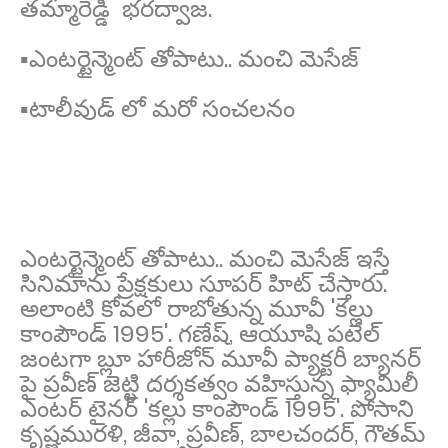
తమ్మారెడ్డి భరద్వాజ.
▪️ఎంటర్టైన్మెంట్ తోపాటు.. మంచి మెసేజ్
▪️టాలీవుడ్ లో మరో సంచలనం
ఎంటర్టైన్మెంట్ తోపాటు.. మంచి మెసేజ్ ఇస్తే
సినిమాను ప్రేక్షకులు సూపర్ హిట్ చేస్తారు.
అలాంటి కోవలో రాబోతున్న మూవీ 'కల్లు
కాంపౌండ్ 1995'. గణేష్, ఆయూషి పటేల్
జంటగా బ్లూ హారీజోన్ మూవీ ప్యాక్టరీ బ్యానర్
పై ప్రవీణ్ జెట్టి దర్శకత్వం వహిస్తున్న ఫ్యామిలీ
ఎంటర్ టైనర్ 'కల్లు కాంపౌండ్ 1995'. పోసాని
కృష్ణమురళి, జీవా, ప్రవీణ్, బాలచందర్, గౌతమ్