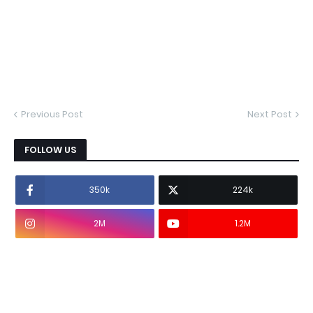
Previous Post
Next Post
FOLLOW US
350k
224k
2M
1.2M