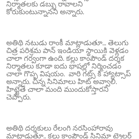
నిర్మాతలకు డబ్బు రావాలని
కోరుకుంటున్నానని అన్నారు.
అతిథి నటుడు రాంకీ మాట్లాడుతూ... తెలుగు
చిత్ర పరిశ్రమ పాన్ ఇండియా స్థాయికి వెళ్లడం
చాలా గర్వంగా ఉంది. కల్లు కాంపౌండ్ దర్శక
నిర్మాతలు కూడా ఐదు భాషల్లో నిర్మించడం
చాలా గొప్ప విషయం. వారి గట్స్ కి హ్యాట్సాప్
అన్నారు. చిన్న సినిమాలు హిట్ అవ్వాలి.
హిట్టైతే చాలా మంది ముందుకోస్తారని
చెప్పారు.
అతిథి దర్శకులు రేలంగి నరసింహారావు
మాట్లాడుతూ.. కల్లు కాంపౌండ్ సినిమా ట్రైలర్