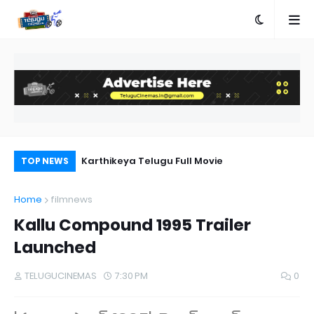
a Movie Review
Karthikeya Telugu Full Movie
Pr
TOP NEWS
Au
Home
filmnews
Kallu Compound 1995 Trailer
Launched
TELUGUCINEMAS
7:30 PM
0