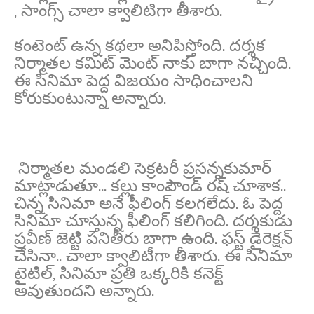
, సాంగ్స్ చాలా క్వాలిటిగా తీశారు.
కంటెంట్ ఉన్న కథలా అనిపిస్తోంది. దర్శక
నిర్మాతల కమిట్ మెంట్ నాకు బాగా నచ్చింది.
ఈ సినిమా పెద్ద విజయం సాధించాలని
కోరుకుంటున్నా అన్నారు.
నిర్మాతల మండలి సెక్రటరీ ప్రసన్నకుమార్
మాట్లాడుతూ... కల్లు కాంపౌండ్ రష్ చూశాక..
చిన్న సినిమా అనే ఫీలింగ్ కలగలేదు. ఓ పెద్ద
సినిమా చూస్తున్న ఫీలింగ్ కలిగింది. దర్శకుడు
ప్రవీణ్ జెట్టి పనితీరు బాగా ఉంది. ఫస్ట్ డైరెక్షన్
చేసినా.. చాలా క్వాలిటీగా తీశారు. ఈ సినిమా
టైటిల్, సినిమా ప్రతి ఒక్కరికి కనెక్ట్
అవుతుందని అన్నారు.