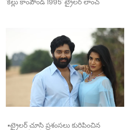
'కల్లు కాంపౌండ్ 1995' ట్రైలర్ లాంచ్
▪️ట్రైలర్ చూసి ప్రశంసలు కురిపించిన