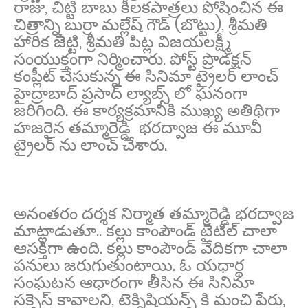
రాజు, చిట్టి బాబు కీలకపాత్రలు పోషించిన ఈ
చిత్రాన్ని బుర్రా మల్లేష్ గౌడ్ (బొట్టు), శ్రీమతి
హారిక జెట్టి, శ్రీమతి పిట్ల విజయలక్ష్మీ
సంయుక్తంగా నిర్మించారు. పోస్ట్ ప్రొడక్షన్
కంప్లీట్ చేసుకున్న ఈ సినిమా ట్రైలర్ లాంచ్
హైద్రాబాద్ ప్రసాద్ ల్యాబ్స్ లో ఘనంగా
జరిగింది. ఈ కార్యక్రమానికి ముఖ్య అతిథిగా
హజరైన తమ్మారెడ్డి భరద్వాజ ఈ మూవీ
ట్రైలర్ ను లాంచ్ చేశారు.
అనంతరం దర్శక నిర్మాత తమ్మారెడ్డి భరద్వాజ
మాట్లాడుతూ.. కల్లు కాంపౌండ్ టైటిల్ చాలా
ఆసక్తిగా ఉంది. కల్లు కాంపౌండ్ వేదికగా చాలా
పనులు జరుగుతుంటాయి. ఓ యధార్థ
సంఘటన ఆధారంగా తీసిన ఈ సినిమా
సక్సెస్ కావాలని, టెక్నిషియన్స్ కి మంచి పేరు,