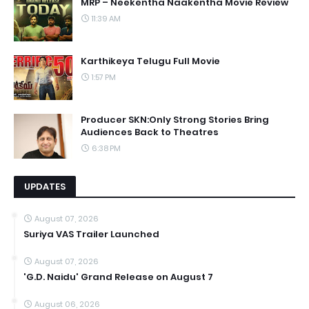
MRP – Neekentha Naakentha Movie Review
11:39 AM
Karthikeya Telugu Full Movie
1:57 PM
Producer SKN:Only Strong Stories Bring
Audiences Back to Theatres
6:38 PM
UPDATES
August 07, 2026
Suriya VAS Trailer Launched
August 07, 2026
'G.D. Naidu' Grand Release on August 7
August 06, 2026