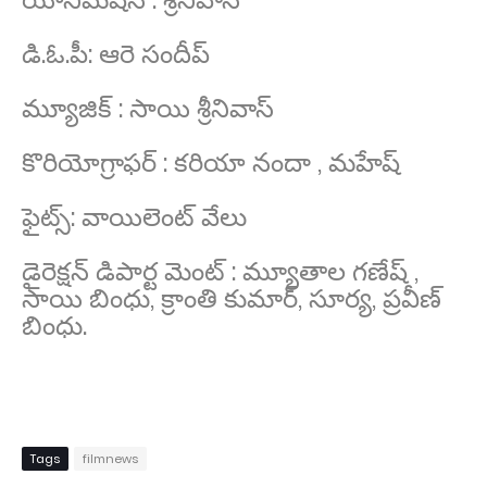
డి.ఓ.పీ: ఆరె సందీప్
మ్యూజిక్ : సాయి శ్రీనివాస్
కొరియోగ్రాఫర్ : కరియా నందా , మహేష్
ఫైట్స్: వాయిలెంట్ వేలు
డైరెక్షన్ డిపార్ట మెంట్ : మ్యూతాల గణేష్ ,
సాయి బింధు, క్రాంతి కుమార్, సూర్య, ప్రవీణ్
బింధు.
Tags
filmnews