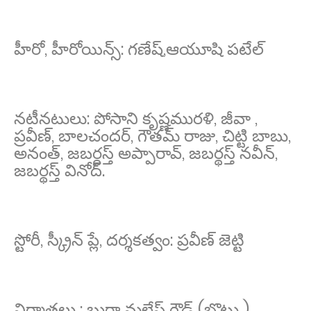
హీరో, హీరోయిన్స్: గణేష్,ఆయూషి పటేల్
నటీనటులు: పోసాని కృష్ణమురళి, జీవా ,
ప్రవీణ్, బాలచందర్, గౌతమ్ రాజు, చిట్టి బాబు,
అనంత్, జబర్ధస్త్ అప్పారావ్, జబర్థస్త్ నవీన్,
జబర్థస్త్ వినోద్.
స్టోరీ, స్క్రీన్ ప్లే, దర్శకత్వం: ప్రవీణ్ జెట్టి
నిర్మాతలు : బుర్రా మల్లేష్ గౌడ్ (బొట్టు ) ,