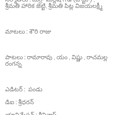
శ్రీమతి హారిక జెట్టి, శ్రీమతి పిట్ల విజయలక్ష్మీ
మాటలు : శౌరి రాజు
పాటలు : రామారావు , యం , విష్ణు , రాచమల్ల
రంగన్న
ఎడిటర్ : పండు
డిఐ : శ్రీధరన్
యానిమేషన్ : శ్రీనివాస్