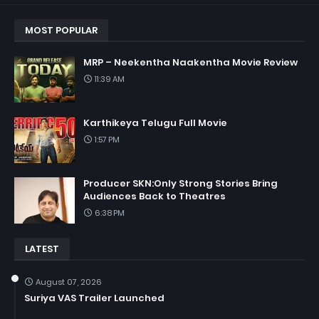
MOST POPULAR
MRP – Neekentha Naakentha Movie Review
11:39 AM
Karthikeya Telugu Full Movie
1:57 PM
Producer SKN:Only Strong Stories Bring
Audiences Back to Theatres
6:38 PM
LATEST
August 07, 2026
Suriya VAS Trailer Launched