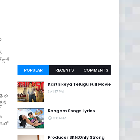
ు
్
బ్లాక్
POPULAR
RECENTS
COMMENTS
Karthikeya Telugu Full Movie
1:57 PM
ితే ఈ
రేట్
్
Rangam Songs Lyrics
 ఈ
9:04 PM
ుగులో
Producer SKN:Only Strong