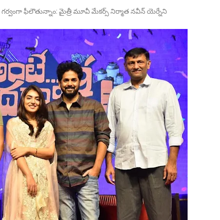
వంగా ఫీలౌతున్నాం: మైత్రీ మూవీ మేకర్స్ నిర్మాత నవీన్ యెర్నేని