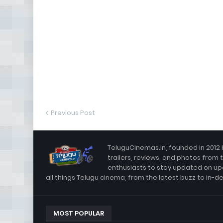
Previous Post
TeluguCinemas.in, founded in 2012 
trailers, reviews, and photos from 
enthusiasts to stay updated on up
all things Telugu cinema, from the latest buzz to in-d
MOST POPULAR