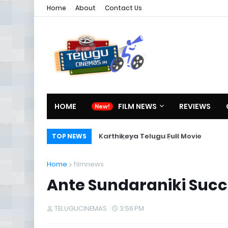
Home
About
Contact Us
HOME
FILM NEWS
REVIEWS
Rangam Songs Lyrics
TOP NEWS
Home
filmnews
Ante Sundaraniki Succ
TELUGUCINEMAS
3:56 PM