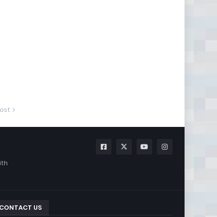
ost
ith
CONTACT US