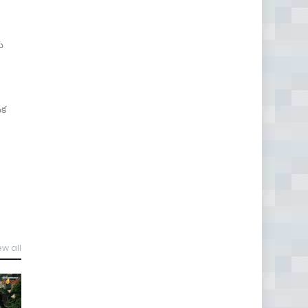
రు
ుక
ew all