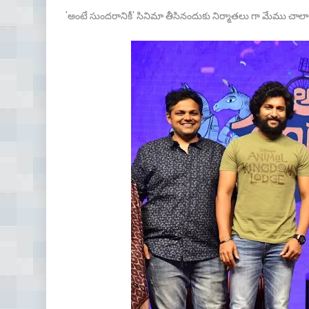
'అంటే సుందరానికీ' సినిమా తీసినందుకు నిర్మాతలు గా మేము చాలా గర్