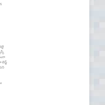
ిన
దలై
్స్
దంగా
బెస్ట్
 పని
ము