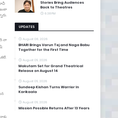
Stories Bring Audiences
మూవీ
Back to Theatres
 ఇంకా
6:38 PM
్నారు.
UPDATES
August 06, 2026
ది నా
BHARI Brings Varun Tej and Naga Babu
ని
Together for the First Time
ఒకటి.
August 05, 2026
Makutam Set for Grand Theatrical
Release on August 14
August 05, 2026
Sundeep Kishan Turns Warrior In
Karikaala
సిన
August 05, 2026
Mission Possible Returns After 13 Years
 నాకు