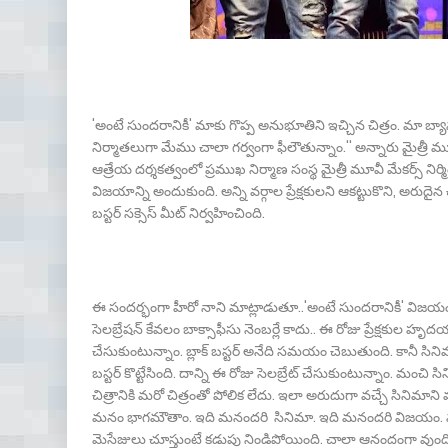
'అంటే సుందరానికీ' మాకు గొప్ప అనుభూతిని ఇచ్చిన చిత్రం. మా బ్యానర
నిర్మాతలుగా మేము చాలా గర్వంగా ఫీలౌతున్నాం.'' అన్నారు మైత్రీ మూవీ
ఆత్రేయ దర్శకత్వంలో ప్రముఖ నిర్మాణ సంస్థ మైత్రీ మూవీ మేకర్స్ నిర్మ
విజయాన్ని అందుకుంది. అన్ని వర్గాల ప్రేక్షకులని ఆకట్టుకొని, అరుదైన చ
బస్టర్ సక్సెస్ మీట్ నిర్వహించింది.
ఈ సందర్భంగా హీరో నాని మాట్లాడుతూ..'అంటే సుందరానికీ' విజయం టీం
సెలబ్రేషన్ కేవలం బాక్సాఫీసు నెంబర్లే కాదు.. ఈ రోజు ప్రేక్షకుల హృదయా
చేసుకుంటున్నాం. బ్లాక్ బస్టర్ అనేది సమయం చెబుతుంది. కానీ సినిమ
బస్టర్ కొట్టేసింది. దాన్ని ఈ రోజు సెలబ్రేట్ చేసుకుంటున్నాం. మ
చిత్రానికి మరో చిత్రంతో పోలిక లేదు. ఇలా అరుదుగా వచ్చే సినిమాన
మనం భాగమౌతాం. ఇది మనందరి సినిమా. ఇది మనందరి విజయం. మనందరి 
మెసేజులు చూస్తుంటే కడుపు నిండిపోయింది. చాలా ఆనందంగా వుంది. నా