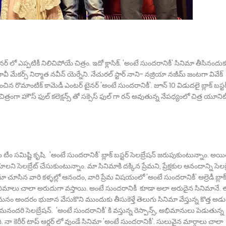
్ లో ఎప్పటికీ నిలిచిపోయే చిత్రం. ఇదో క్లాసిక్. 'అంటే సుందరానికీ' సినిమా తీసినందుక
 మేకర్స్ నిర్మాత నవీన్ యెర్నేని. నేచురల్ స్టార్ నాని- నజ్రియా నజీమ్ జంటగా వివేక్
ించిన రొమాంటిక్ కామెడీ ఎంటర్ టైనర్ 'అంటే సుందరానికీ'. జూన్ 10 విడుదలై బ్లాక్ బస్టర
ిత్రంగా హౌస్ ఫుల్ కలెక్షన్స్ తో సక్సెస్ ఫుల్ గా రన్ అవుతున్న నేపధ్యంలో చిత్ర యూనిట్ 
 సమిష్టి కృషి. 'అంటే సుందరానికీ' బ్లాక్ బస్టర్ సెలబ్రేషన్ జరుపుకుంటున్నాం. అయ
లని సెలబ్రేట్ చేసుకుంటున్నాం. మా సినిమాకి దక్కిన ప్రేమని, ప్రేక్షకుల ఆనందాన్ని సెలబ్
ా చూసిన వారి కళ్ళల్లో ఆనందం, వారి ప్రేమ విషయంలో 'అంటే సుందరానికీ' ఆల్రెడీ బ్లాక
ంచి సినిమాలు చాలా అరుదుగా వస్తాయి. అంటే సుందరానికీ కూడా అలా అరుదైన సినిమానే.
ి మనం అందరం భుజాన వేసుకొని ముందుకు తీసుకెళ్తే తెలుగు సినిమా వేస్తున్న కొత్త అడ
సెలబ్రేషన్. 'అంటే సుందరానికీ' కి వస్తున్న రెస్పాన్స్, అభిమానులు పెడుతున్న
 కెరీర్ టాప్ ఆర్డర్ లో వుండే సినిమా 'అంటే సుందరానికీ'. సులువైన మార్గాలు చాలా