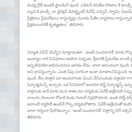
మధ్య గ్రేట్ అండర్ స్టాండింగ్ వుంది. ఎడిటర్ రవితేజ గిరిజాల కి థాంక్
పల్లవి కి థాంక్స్. నా డైరెక్షన్ డిపార్ట్మెంట్ దినేష్, సచ్విన్, స్వామి, విజ
ప్రేక్షకులు ప్రేమలేఖలు రాస్తున్నట్లు మూడు పేజీల వ్యాసాలు రాస్
ప్రేక్షకులందరికీ కృతజ్ఞతలు'' తెలిపారు.
నిర్మాత నవీన్ యెర్నేని మాట్లాడుతూ ..'అంటే సుందరానికీ' మాకు గొప్ప
జంధ్యాల గారి సినిమాలు ఆహానా పెళ్ళంట, శ్రీవారికి ప్రేమలేఖ లా
ఇప్పటివరకూ అభినందనలు ఆగడం లేదు. చాలా ఆనందంగా వుంది. కథని నమ్మ
అని భావిస్తున్నాను. ఎంత సేపు చూసినా ఇంకా చూడాలనిపిస్తుంది. 
వుంది. లీల పాత్రని మా అంచనాలకు మించి చేసినందుకు నజ్రియా గారి
పెర్ఫార్మమెన్స్ ఇచ్చారు. ఒక సినిమాలో అందరూ బెస్ట్ పెర్ఫార్మన్స్ 
రాక్షసుడు అనే మాట వంద శాతం మా దర్శకుడు వివేక్ ఆత్రేయకి నప్ప
నాలుగు నెలలుగా రోజుకి రెండు గంటలే నిద్రపోయారు. ఇంత హార్డ్ వర్క
ఇలాంటి క్యాలిటీ ఉంటేనే గొప్ప దర్శకులౌతారు. వివేక్ ఆత్రేయతో క
చాలా గర్వంగా ఫీలౌతున్నాం. 'అంటే సుందరానికీ' చిత్రాన్ని బిగ్ సక్సె
తెలిపారు.