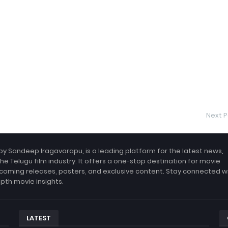
Next P
by Sandeep Iragavarapu, is a leading platform for the latest news,
the Telugu film industry. It offers a one-stop destination for movie
coming releases, posters, and exclusive content. Stay connected w
epth movie insights.
LATEST