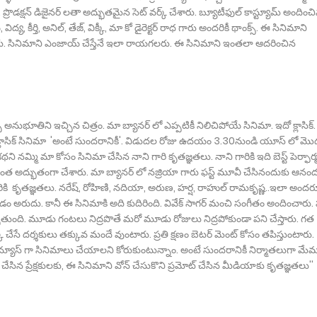
స్. ప్రొడక్షన్ డిజైనర్ లతా అద్భుతమైన సెట్ వర్క్ చేశారు. బ్యూటీఫుల్ కాస్ట్యూమ్ అందించ
య్, విద్య, కీర్తి, అనిల్, తేజ్, విక్కీ, మా కో డైరెక్టర్ రాధ గారు అందరికీ థాంక్స్. ఈ సినిమాని
తున్నారు. సినిమాని ఎంజాయ్ చేస్తేనే ఇలా రాయగలరు. ఈ సినిమాని ఇంతలా ఆదరించిన
 అనుభూతిని ఇచ్చిన చిత్రం. మా బ్యానర్ లో ఎప్పటికీ నిలిచిపోయే సినిమా. ఇదో క్లాసిక్.
ంటి క్లాసిక్ సినిమా 'అంటే సుందరానికీ'. విడుదల రోజు ఉదయం 3.30నుండి యూస్ లో మొ
ి మా కోసం సినిమా చేసిన నాని గారి కృతజ్ఞతలు. నాని గారికి ఇది బెస్ట్ పెర్ఫార్మన
అంత అద్భుతంగా చేశారు. మా బ్యానర్ లో నజ్రియా గారు ఫస్ట్ మూవీ చేసినందుకు ఆనం
కి కృతజ్ఞతలు. నరేష్, రోహిణి, నదియా, అరుణ, హర్ష, రాహుల్ రామకృష్ణ..ఇలా అందరూ 
ఇవ్వడం అరుదు. కానీ ఈ సినిమాకి అది కుదిరింది. వివేక్ సాగర్ మంచి సంగీతం అందించారు.
ుతుంది. మూడు గంటలు నిద్రపొతే మరో మూడు రోజులు నిద్రపోకుండా పని చేస్తారు. గత
్ చేసే దర్శకులు తక్కువ మందే వుంటారు. ప్రతి క్షణం బెటర్ మెంట్ కోసం తపిస్తుంటారు.
ంటిన్యూస్ గా సినిమాలు చేయాలని కోరుకుంటున్నాం. అంటే సుందరానికీ నిర్మాతలుగా మే
స్ చేసిన ప్రేక్షకులకు, ఈ సినిమాని వోన్ చేసుకొని ప్రమోట్ చేసిన మీడియాకు కృతజ్ఞతలు''