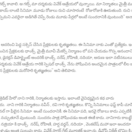
్స్ కావాలి. ఆ గట్స్ మా దర్శకుడు వివేక్ ఆత్రేయలో వున్నాయి. మా నిర్మాతలు మైత్రీ 
అవకాయ్ లాంటి సినిమా. మూడు రోజులు రుచి చూసారంటే రోజురోజుకి ఊరుతుంది. రుచి
ెప్పమని ఎవరైనా అడిగితే చెప్పే రెండు మూడు పేర్లలో అంటే సుందరానికీ వుంటుంది'' అన
రించి పెద్ద సక్సెస్ చేసిన ప్రేక్షకులకు కృతజ్ఞతలు. ఈ సినిమా నాకు ఎంతో ప్రత్యేకం. ఇ
ిన ప్రేక్షకులకు థాంక్స్. మైత్రీ మూవీ మేకర్స్ నిర్మాణం లో పని చేయడం గొప్ప ఆనందాన్
ల్లవి, డైరక్షన్ డిపార్ట్మెంట్ అందరికీ థాంక్స్. నరేష్ ,రోహిణి, నదియా, అరుణ ఇలా నటీనటులు
్శకుడు వివేక్ ఆత్రేయ గారికి స్పెషల్ థాంక్స్. నేను పోషించిన అందమైన పాత్రలలో లీల 
ప్రేక్షకులకు మరోసారి కృతజ్ఞతలు'' అని తెలిపారు.
రెడిట్ హీరో నాని గారికి, నిర్మాతలకు ఇస్తాను. ఇలాంటి వైవిధ్యమైన కథ వారు
ాని గారికి నిర్మాతలు నవీన్ , రవి గారి కృతజ్ఞతలు. కొన్ని సినిమాలు ఫస్ట్ కాపీ చూ
గా ఫీలైన సినిమా అంటే సుందరానికీ. ఈ సినిమా పది, ఇరవై రోజులు కాదు ఎప్పటికీ
ొద్ది నచ్చుతూనే వుంటుంది. సుందరం పాత్ర పోషించడం అంత ఈజీ కాదు. నానిగారు కాబట్టే
 నజ్రియా కి థాంక్స్. నరేష్, రోహిణి, హర్ష వర్ధన్, నదియా , వెంకటేష్ మహా ఇలా అందరూ
ం అంత సులువు కాదు. వివేక్ సాగర్ గ్రేట్ మ్యూజిక్ ఇచ్చారు. డీవోపీ నికేత్ బొమ్మి కి