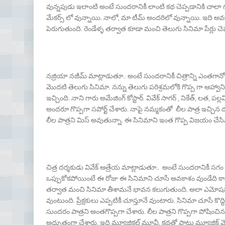
వున్నపుడు ఇలాంటి అంటే సుందరానికీ లాంటి కథ చెప్పడానికి చాలా గట
మేకర్స్ లో వున్నాయి. నాలో, మా టీమ్ అందరిలో వున్నాయి. ఇది 
పెరుగుతుంది. రెండేళ్ళ తర్వాత కూడా మంచి తెలుగు సినిమా పేర్లు చ
నజ్రియా నజీమ్ మాట్లాడుతూ.. అంటే సుందరానికీ చిత్రాన్ని ఎంతగానో ఆద
మొదటి తెలుగు సినిమా. నన్ను తెలుగు పరిశ్రమలోకి గొప్ప గా ఆహ్వానించ
ఇచ్చింది. నాని గారు అమేజింగ్ కోస్టార్. వివేక్ సాగర్ , నికేత్, లత, ప
అందరూ గొప్పగా సపోర్ట్ చేశారు. నాపై నమ్మకంతో లీల పాత్ర ఇచ్చిన దర
లీల పాత్రని మిస్ అవుతున్నా. ఈ సినిమాని ఇంత గొప్ప విజయం చేసిన 
చిత్ర దర్శకుడు వివేక్ ఆత్రేయ మాట్లాడుతూ.. అంటే సుందరానికీ సగం క్
ఒప్పుకోకపోయింటే ఈ రోజు ఈ సినిమాని చూసే అవకాశం వుండేది కాదు. న
తర్వాత మంచి సినిమా తీశామనే భావన కలుగుతుంది. అలా ఎమోషనల్ 
వుంటుంది. ప్రేక్షకులు ఎప్పటికీ చూస్తూనే వుంటారు. సినిమా చూసే క
సుందరం పాత్రని అంతగొప్పగా చేశారు. లీల పాత్రని గొప్పగా పోషించిన
అద్భుతంగా చేశారు. ఇది మ్యూజికల్ మూవీ. కథతో పాటు మ్యూజిక్ వెళ్ళడ