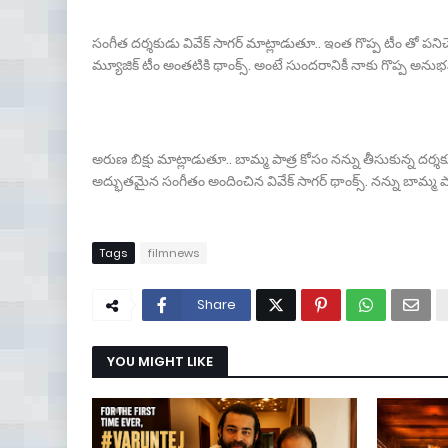
సంగీత దర్శకుడు వివేక్ సాగర్ మాట్లాడుతూ.. ఇంత గొప్ప టీం తో పనిచేస
మ్యూజిక్ టీం అంతటికి థాంక్స్. అంటే సుందరానికీ నాకు గొప్ప అనుభవాన్
అరుణ బిక్షు మాట్లాడుతూ.. బామ్మ పాత్ర కోసం నన్ను తీసుకున్న దర్శక
అద్భుతమైన సంగీతం అందించిన వివేక్ సాగర్ థాంక్స్. నన్ను బామ్మ పాత
Tags
filmnews
Share
YOU MIGHT LIKE