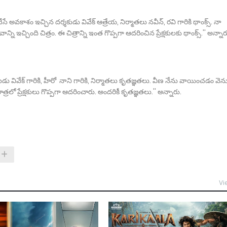
ే అవకాశం ఇచ్చిన దర్శకుడు వివేక్ ఆత్రేయ, నిర్మాతలు నవీన్, రవి గారికి థాంక్స్. నా
ని ఇచ్చింది చిత్రం. ఈ చిత్రాన్ని ఇంత గొప్పగా ఆదరించిన ప్రేక్షకులకు థాంక్స్.'' అన్నా
ుడు వివేక్ గారికి, హీరో నాని గారికి, నిర్మాతలు కృతజ్ఞతలు. వీణ నేను వాయించడం వెన
్రలో ప్రేక్షకులు గొప్పగా ఆదరించారు. అందరికీ కృతజ్ఞతలు.'' అన్నారు.
Vi