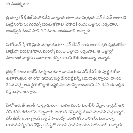
ఈ సందర్భంగా
ప్రొడ్యూసర్ ధీరజ్ మొగిలినేని మాట్లాడుతూ - మా మిత్రుడు ఎస్ కే ఎన్ ఇలాంటి
పుట్టినరోజులు మరెన్నో జరుపుకోవాలి. ఏడాదికి రెండు చిత్రాలు నిర్మించాలి.
ఇండస్ట్రీకి మంచి హిట్ సినిమాలు అందించాలి. అన్నారు.
హీరోయిన్ శ్రీ గౌరి ప్రియ మాట్లాడుతూ - ఎస్ కేఎన్ గారు ఇలాగే ప్రతి పుట్టినరోజు
హ్యాపీగా జరుపుకోవాలి. మరెన్నో మంచి చిత్రాలు నిర్మించాలి. ఆ చిత్రాల్లో
మాలాంటి వాళ్లకు అవకాశాలు కల్పించాలని కోరుకుంటున్నా. అన్నారు.
డైరెక్టర్ సాయి రాజేష్ మాట్లాడుతూ - నా మిత్రుడు ఎస్ కేఎన్ కు పుట్టినరోజు
శుభాకాంక్షలు. ఈ రోజు ఆయన బర్త్ డే సెలబ్రేషన్స్ జరుగుతున్నాయి. ఈ నెల
24న చెన్నై లవ్ స్టోరీతో బ్లాక్ బస్టర్ విజయాన్ని అందుకుని ఎస్ కేఎన్ కు బర్త్ డే
గిఫ్ట్ ఇస్తాం. అన్నారు.
హీరో అరుణ్ ఆదిత్ మాట్లాడుతూ - మనం మంచి మూవీస్ చేద్దాం డార్లింగ్ అని
ఎస్ కేఎన్ గతంలోనే చెప్పేవారు. ఆయన చెప్పినట్లే మంచి మూవీస్ చేస్తున్నారు.
ఎస్ కేఎన్ ఇంకా గ్రాండ్ బర్త్ డే ఈవెంట్స్ జరుపుకోవాలని కోరుకుంటున్నా.
ఆయన నిర్మించిన చెన్నై లవ్ స్టోరీ మూవీ ఘన విజయం సాధించాలి. అన్నారు.