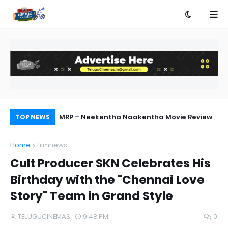
d Grandly
MRP – Neekentha Naakentha Movie Review
MA
TOP NEWS
on
Home
filmnews
Cult Producer SKN Celebrates His
Birthday with the "Chennai Love
Story" Team in Grand Style
TELUGUCINEMAS
9:48 PM
0