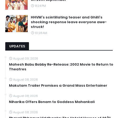
8:24 PM
HHVM's scintillating teaser and Ghilli's
shocking response leave everyone awe-
struck!
10:28 AM
UPDATES
August 09, 2026
Mahesh Babu Bobby Re-Release: 2002 Movie to Return to
Theatres
August 08, 2026
Makutam Trailer Promises a Grand Mass Entertainer
August 08, 2026
Niharika Offers Bonam to Goddess Mahankali
August 08, 2026