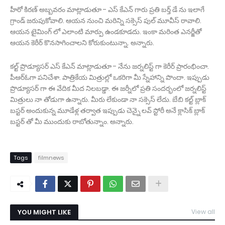
హీరో కిరణ్ అబ్బవరం మాట్లాడుతూ - ఎస్ కేఎన్ గారు ప్రతి బర్త్ డే ను ఇలాగే
గ్రాండ్ జరుపుకోవాలి. ఆయన నుంచి మరిన్ని సక్సెస్ పుల్ మూవీస్ రావాలి.
ఆయన టైమింగ్ లో ఎలాంటి మార్పు ఉండకూడదు. ఇంకా మరింత ఎనర్జీతో
ఆయన కెరీర్ కొనసాగించాలని కోరుకుంటున్నా. అన్నారు.
కల్ట్ ప్రొడ్యూసర్ ఎస్ కేఎన్ మాట్లాడుతూ - నేను జర్నలిస్ట్ గా కెరీర్ ప్రారంభించా.
పీఆర్ఓగా పనిచేశా. పాత్రికేయ మిత్రుల్లో ఒకరిగా మీ స్నేహాన్ని పొందా. ఇప్పుడు
ప్రొడ్యూసర్ గా ఈ వేదిక మీద నిలబడ్డా. ఈ జర్నీలో ప్రతి సందర్భంలో జర్నలిస్ట్
మిత్రులు నా తోడుగా ఉన్నారు. మీరు లేకుండా నా సక్సెస్ లేదు. బేబి కల్ట్ బ్లాక్
బస్టర్ అందుకున్న మూడేళ్ల తర్వాత ఇప్పుడు చెన్నై లవ్ స్టోరీ అనే క్లాసిక్ బ్లాక్
బస్టర్ తో మీ ముందుకు రాబోతున్నాం. అన్నారు.
Tags
filmnews
YOU MIGHT LIKE
View all