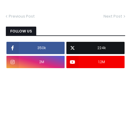
Previous Post
Next Post
FOLLOW US
350k
224k
2M
1.2M