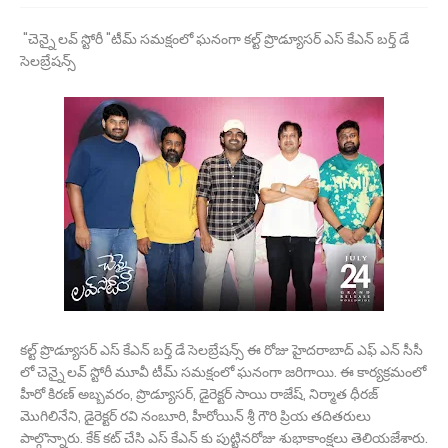
"చెన్నై లవ్ స్టోరీ "టీమ్ సమక్షంలో ఘనంగా కల్ట్ ప్రొడ్యూసర్ ఎస్ కేఎన్ బర్త్ డే
సెలబ్రేషన్స్
కల్ట్ ప్రొడ్యూసర్ ఎస్ కేఎన్ బర్త్ డే సెలబ్రేషన్స్ ఈ రోజు హైదరాబాద్ ఎఫ్ ఎన్ సీసీ
లో చెన్నై లవ్ స్టోరీ మూవీ టీమ్ సమక్షంలో ఘనంగా జరిగాయి. ఈ కార్యక్రమంలో
హీరో కిరణ్ అబ్బవరం, ప్రొడ్యూసర్, డైరెక్టర్ సాయి రాజేష్, నిర్మాత ధీరజ్
మొగిలినేని, డైరెక్టర్ రవి నంబూరి, హీరోయిన్ శ్రీ గౌరి ప్రియ తదితరులు
పాల్గొన్నారు. కేక్ కట్ చేసి ఎస్ కేఎన్ కు పుట్టినరోజు శుభాకాంక్షలు తెలియజేశారు.