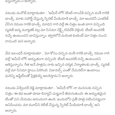
వస్తున్నామ’ని అన్నారు.
నటుడు మనోజ్ మాట్లాడుతూ .. ‘‘అమీర్ లోగ్’ టీజర్ లాంచ్‌కి వచ్చిన వంశీ గారికి
థాంక్స్. మాకు సపోర్ట్ చేస్తున్న స్పిరిట్‌ మీడియాకి థాంక్స్. మా అందరినీ ఎంకరేజ్
చేసిన రమణ గారికి థాంక్స్. మాధవి గారి వల్లే ఈ చిత్రం ఇంత బాగా వచ్చింది.
స్మరణ్ అన్న మ్యూజిక్ వల్ల మా సినిమా నెక్ట్స్ లెవెల్‌కి వెళ్లింది. టీజర్ అందరికీ
నచ్చే ఉంటుందని భావిస్తున్నాం. త్వరలోనే మరింత కంటెంట్ మా చిత్రం నుంచి
రానుంది’ అని అన్నారు.
వేద జలంధర్ మాట్లాడుతూ .. ‘మా కోసం వచ్చిన వంశీ గారికి థాంక్స్. రమణ గారి
వల్లే ‘అమీర్ లోగ్’ అద్బుతంగా వచ్చింది. టీజర్ అందరికీ నచ్చే ఉంటుందని
ఆశిస్తున్నాను. గీత అనే పాత్రను నాకు ఇచ్చిన దర్శక, నిర్మాతలకు థాంక్స్. స్మరణ్
వల్లే మా సినిమా స్థాయి పెరిగింది. విజువల్స్ ఎంతో నేచురల్‌గా ఉంటాయి.
మరిన్ని అప్డేట్‌లతో ప్రేక్షకుల్ని అలరిస్తామ’ని అన్నారు.
నటుడు విశ్వేందర్ రెడ్డి మాట్లాడుతూ .. ‘‘అమీర్ లోగ్’ నా మనసుకు నచ్చిన
చిత్రం. ఈ కథ అంతా కూడా బిర్యానీ చుట్టూనే తిరుగుతుంది. ఈ అద్భుతమైన
టీంతో పని చేయడం ఆనందంగా ఉంది. ఇందులోని ప్రతీ పాత్ర నటించినట్టుగా
అనిపించదు. మా మూవీని రిలీజ్ చేస్తున్న స్పిరిట్ మీడియాకి థాంక్స్’ అని
అన్నారు.