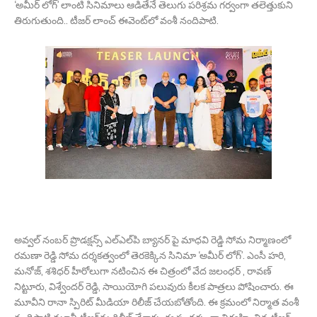
‘అమీర్ లోగ్’ లాంటి సినిమాలు ఆడితేనే తెలుగు పరిశ్రమ గర్వంగా తలెత్తుకుని
తిరుగుతుంది.. టీజర్ లాంచ్ ఈవెంట్‌లో వంశీ నందిపాటి.
అవ్వల్ నంబర్ ప్రొడక్షన్స్ ఎల్ఎల్‌పి బ్యానర్ పై మాధవి రెడ్డి సోమ నిర్మాణంలో
రమణా రెడ్డి సోమ దర్శకత్వంలో తెరకెక్కిన సినిమా ‘అమీర్‌ లోగ్’. ఎంసీ హరి,
మనోజ్, శశిధర్ హీరోలుగా నటించిన ఈ చిత్రంలో వేద జలంధర్ , రావణ్
నిట్టూరు, విశ్వేందర్ రెడ్డి, సాయియోగి పలువురు కీలక పాత్రలు పోషించారు. ఈ
మూవీని రానా స్పిరిట్ మీడియా రిలీజ్ చేయబోతోంది. ఈ క్రమంలో నిర్మాత వంశీ