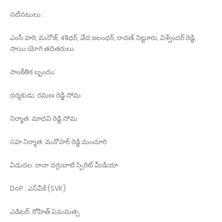
నటీనటులు :
ఎంసీ హరి, మనోజ్, శశిధర్, వేద జలంధర్, రావణ్ నిట్టూరు, విశ్వేందర్ రెడ్డి,
సాయి యోగి తదితరులు.
సాంకేతిక బృందం:
దర్శకుడు: రమణ రెడ్డి సోమ
నిర్మాత: మాధవి రెడ్డి సోమ
సహ నిర్మాత: మనోహర్ రెడ్డి మంచూరి
విడుదల: రానా దగ్గుబాటి స్పిరిట్ మీడియా
DoP : ఎస్‌వీకే (SVK)
ఎడిటర్: రోహిత్ పెనుమత్స