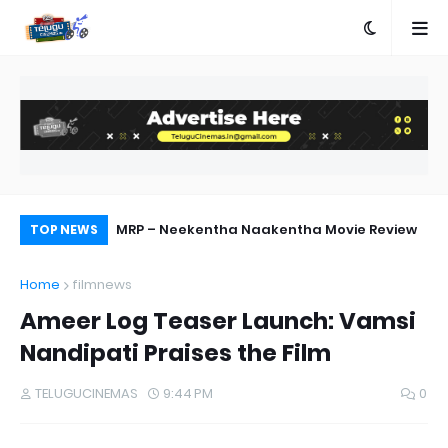
terview on Miss
MRP – Neekentha Naakentha Movie Review
Pr
TOP NEWS
Au
Home
filmnews
Ameer Log Teaser Launch: Vamsi
Nandipati Praises the Film
TELUGUCINEMAS
9:44 PM
0