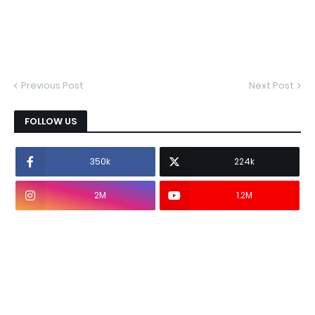
Previous Post
Next Post
FOLLOW US
350k
224k
2M
1.2M