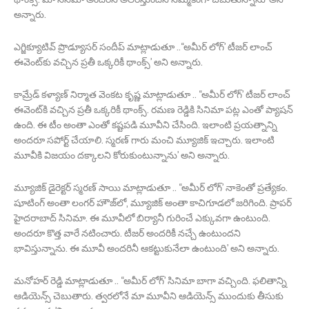
అన్నారు.
ఎగ్జిక్యూటివ్ ప్రొడ్యూసర్ సందీప్ మాట్లాడుతూ ..‘‘అమీర్ లోగ్’ టీజర్‌ లాంచ్
ఈవెంట్‌కు వచ్చిన ప్రతీ ఒక్కరికీ థాంక్స్’ అని అన్నారు.
కామ్రేడ్ కళ్యాణ్ నిర్మాత వెంకట కృష్ణ మాట్లాడుతూ .. ‘‘అమీర్ లోగ్’ టీజర్ లాంచ్
ఈవెంట్‌కి వచ్చిన ప్రతీ ఒక్కరికీ థాంక్స్. రమణ రెడ్డికి సినిమా పట్ల ఎంతో ప్యాషన్
ఉంది. ఈ టీం అంతా ఎంతో కష్టపడి మూవీని చేసింది. ఇలాంటి ప్రయత్నాన్ని
అందరూ సపోర్ట్ చేయాలి. స్మరణ్ గారు మంచి మ్యూజిక్ ఇచ్చారు. ఇలాంటి
మూవీకి విజయం దక్కాలని కోరుకుంటున్నాను’ అని అన్నారు.
మ్యూజిక్ డైరెక్టర్ స్మరణ్ సాయి మాట్లాడుతూ .. ‘‘అమీర్ లోగ్’ నాకెంతో ప్రత్యేకం.
షూటింగ్ అంతా లంగర్ హౌజ్‌లో, మ్యూజిక్ అంతా కాచిగూడలో జరిగింది. ప్రాపర్
హైదరాబాద్ సినిమా. ఈ మూవీలో బిర్యానీ గురించే ఎక్కువగా ఉంటుంది.
అందరూ కొత్త వారే నటించారు. టీజర్ అందరికీ నచ్చే ఉంటుందని
భావిస్తున్నాను. ఈ మూవీ అందరినీ ఆకట్టుకునేలా ఉంటుంది’ అని అన్నారు.
మనోహర్ రెడ్డి మాట్లాడుతూ .. ‘‘అమీర్ లోగ్’ సినిమా బాగా వచ్చింది. ఫలితాన్ని
ఆడియెన్స్ చెబుతారు. త్వరలోనే మా మూవీని ఆడియెన్స్ ముందుకు తీసుకు