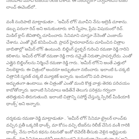
నందిపాటి మూవీ టీజర్‌ను రిలీజ్ చేశారు. ఈ సందర్భంగా నిర్వహించిన టీజర్
లాంచ్ ఈవెంట్‌లో..
వంశీ నందిపాటి మాట్లాడుతూ .. ‘‘అమీర్ లోగ్’ మూవీని నేను ఆల్రెడీ చూశాను.
డబ్బు పరంగా రిచ్ అని అనుకుంటారు. కానీ స్నేహం, ప్రేమ విషయంలో రిచ్.
మిడిల్ క్లాస్ జీవితాల్ని చూపించారు. సినిమాని చూస్తూ నేనెంతో ఎంజాయ్
చేశాను. ఎంతో వైబ్ కనిపించింది. ప్రాపర్ హైదరాబాద్‌ను చూపించిన చిత్రాల
జాబితాల్లో ‘అమీర్ లోగ్’ ఉంటుంది. బిల్డింగ్ స్ట్రక్ఛర్ గురించి రమణా రెడ్డి గారిని
కలిశాను. ‘అమీర్ లోగ్’తో రమణా రెడ్డి గారు నన్నైతే నిరుత్సాహపర్చలేదు. ఎంతో
ఎత్తైన బిల్డింగ్‌లను నిర్మించే రమణా రెడ్డి గారు.. ‘అమీర్ లోగ్’ని అంతే ఎత్తులో
నిలబెట్టారు. ఈ చిత్రంలో అందరూ అద్భుతంగా నటించారు. ఇలాంటి ఓ చక్కటి
చిత్రానికి స్మరణ్ చక్కటి మ్యూజిక్ ఇచ్చారు. ఇందులోని పది పాటలు
అద్భుతంగా ఉంటాయి. ఈ చిత్రంతో ఎంతో మంది కొత్త వాళ్లు తెరకు పరిచయం
కాబోతోన్నారు. ఇలాంటి సినిమాలు ఆడితేనే తెలుగు పరిశ్రమ గర్వంగా
తలెత్తుకుని తిరుగుతుంది. ఇలాంటి చిత్రాన్ని సపోర్ట్ చేస్తున్న స్పిరిట్ మీడియాకి
థాంక్స్’ అని అన్నారు.
దర్శకుడు రమణా రెడ్డి మాట్లాడుతూ .. ‘‘అమీర్ లోగ్’ సినిమా ట్రైలర్ లాంచ్‌కు
వచ్చిన ప్రతీ ఒక్కరికీ థాంక్స్. మా కోసం వచ్చి టీజర్‌ను రిలీజ్ చేసిన వంశీ గారికి
థాంక్స్. నేను రాసిన కథను నటనతో ఇంకో లెవెల్‌కి తీసుకు వెళ్లిన ఆర్టిస్టులకు
థాంక్స్. మా సినిమా అందరినీ అలరిస్తుందని నమ్మకంగా చెబుతున్నాను’ అని