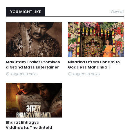
YOU MIGHT LIKE
View all
Makutam Trailer Promises
Niharika Offers Bonam to
a Grand Mass Entertainer
Goddess Mahankali
August 08, 2026
August 08, 2026
Bharat Bhhagya
Viddhaata: The Untold