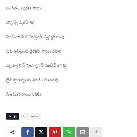
సంగీతం: స్మరణ్ సాయి
పోస్టర్స్ డిజైన్: శక్తి
సింక్ సౌండ్ & మిక్సింగ్: స్వప్నిక్ రావు
చీఫ్ అసిస్టెంట్ డైరెక్టర్: సాయి యోగి
ఎగ్జిక్యూటివ్ ప్రొడ్యూసర్: సందీప్ బొరెడ్డి
లైన్ ప్రొడ్యూసర్: శరత్ పోలవరపు
పీఆర్‌వో: సాయి సతీష్
Tags
filmnews