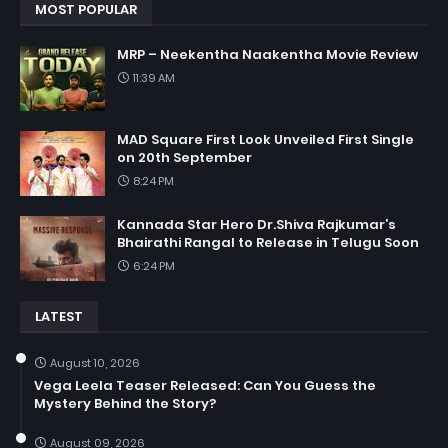
MOST POPULAR
MRP – Neekentha Naakentha Movie Review
11:39 AM
MAD Square First Look Unveiled First Single
on 20th September
8:24 PM
Kannada Star Hero Dr.Shiva Rajkumar’s
Bhairathi Rangal to Release in Telugu Soon
6:24 PM
LATEST
August 10, 2026
Vega Leela Teaser Released: Can You Guess the
Mystery Behind the Story?
August 09, 2026