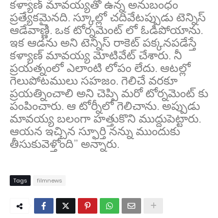
కళ్యాణ్ మావయ్యతో ఉన్న అనుబంధం
ప్రత్యేకమైనది. స్కూల్లో చదివేటప్పుడు టెన్నిస్
ఆడేవాణ్ణి. ఒక టోర్నమెంట్ లో ఓడిపోయాను.
ఇక ఆడను అని టెన్నిస్ రాకెట్ పక్కనపడేస్తే
కళ్యాణ్ మావయ్య మోటివేట్ చేశారు. నీ
ప్రయత్నంలో ఎలాంటి లోపం లేదు. ఆటల్లో
గెలుపోటములు సహజం. గెలిచే వరకూ
ప్రయత్నించాలి అని చెప్పి మరో టోర్నమెంట్ కు
పంపించారు. ఆ టోర్నీలో గెలిచాను. అప్పుడు
మావయ్య బలంగా హత్తుకొని ముద్దుపెట్టారు.
ఆయన ఇచ్చిన స్ఫూర్తి నన్ను ముందుకు
తీసుకువెళ్తోంది” అన్నారు.
Tags
filmnews