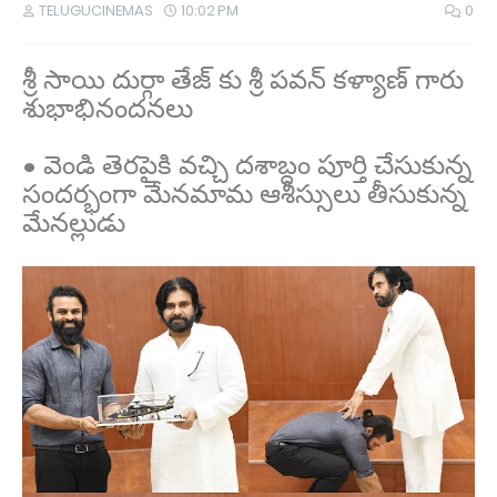
TELUGUCINEMAS
10:02 PM
0
శ్రీ సాయి దుర్గా తేజ్ కు శ్రీ పవన్ కళ్యాణ్ గారు
శుభాభినందనలు
• వెండి తెరపైకి వచ్చి దశాబ్దం పూర్తి చేసుకున్న
సందర్భంగా మేనమామ ఆశీస్సులు తీసుకున్న
మేనల్లుడు