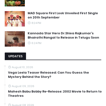
MAD Square First Look Unveiled First Single
on 20th September
8:24 PM
Kannada Star Hero Dr.Shiva Rajkumar’s
Bhairathi Rangal to Release in Telugu Soon
6:24 PM
UPDATES
August 10, 2026
Vega Leela Teaser Released: Can You Guess the
Mystery Behind the Story?
August 09, 2026
Mahesh Babu Bobby Re-Release: 2002 Movie to Return to
Theatres
August 08, 2026