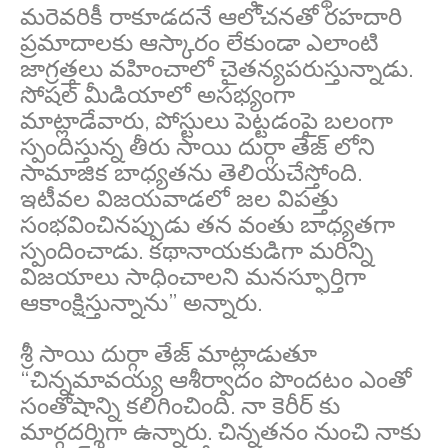
మరెవరికీ రాకూడదనే ఆలోచనతో రహదారి
ప్రమాదాలకు ఆస్కారం లేకుండా ఎలాంటి
జాగ్రత్తలు వహించాలో చైతన్యపరుస్తున్నాడు.
సోషల్ మీడియాలో అసభ్యంగా
మాట్లాడేవారు, పోస్టులు పెట్టడంపై బలంగా
స్పందిస్తున్న తీరు సాయి దుర్గా తేజ్ లోని
సామాజిక బాధ్యతను తెలియచేస్తోంది.
ఇటీవల విజయవాడలో జల విపత్తు
సంభవించినప్పుడు తన వంతు బాధ్యతగా
స్పందించాడు. కథానాయకుడిగా మరిన్ని
విజయాలు సాధించాలని మనస్ఫూర్తిగా
ఆకాంక్షిస్తున్నాను” అన్నారు.
శ్రీ సాయి దుర్గా తేజ్ మాట్లాడుతూ
“చిన్నమావయ్య ఆశీర్వాదం పొందటం ఎంతో
సంతోషాన్ని కలిగించింది. నా కెరీర్ కు
మార్గదర్శిగా ఉన్నారు. చిన్నతనం నుంచి నాకు