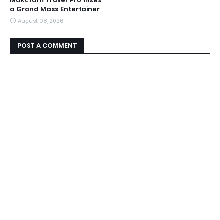
Makutam Trailer Promises
a Grand Mass Entertainer
August 08, 2026
POST A COMMENT