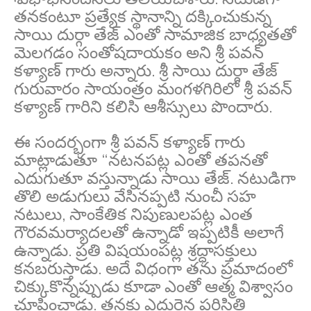
తనకంటూ ప్రత్యేక స్థానాన్ని దక్కించుకున్న
సాయి దుర్గా తేజ్ ఎంతో సామాజిక బాధ్యతతో
మెలగడం సంతోషదాయకం అని శ్రీ పవన్
కళ్యాణ్ గారు అన్నారు. శ్రీ సాయి దుర్గా తేజ్
గురువారం సాయంత్రం మంగళగిరిలో శ్రీ పవన్
కళ్యాణ్ గారిని కలిసి ఆశీస్సులు పొందారు.
ఈ సందర్భంగా శ్రీ పవన్ కళ్యాణ్ గారు
మాట్లాడుతూ “నటనపట్ల ఎంతో తపనతో
ఎదుగుతూ వస్తున్నాడు సాయి తేజ్. నటుడిగా
తొలి అడుగులు వేసినప్పటి నుంచీ సహ
నటులు, సాంకేతిక నిపుణులపట్ల ఎంత
గౌరవమర్యాదలతో ఉన్నాడో ఇప్పటికీ అలాగే
ఉన్నాడు. ప్రతి విషయంపట్ల శ్రద్ధాసక్తులు
కనబరుస్తాడు. అదే విధంగా తను ప్రమాదంలో
చిక్కుకొన్నప్పుడు కూడా ఎంతో ఆత్మ విశ్వాసం
చూపించాడు. తనకు ఎదురైన పరిస్థితి