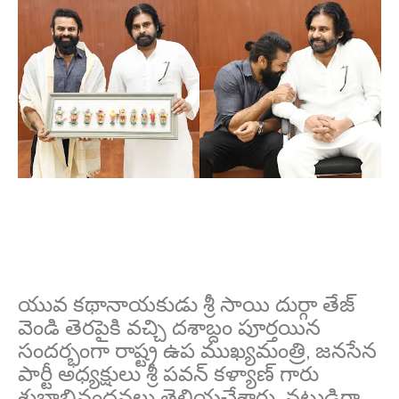
యువ కథానాయకుడు శ్రీ సాయి దుర్గా తేజ్
వెండి తెరపైకి వచ్చి దశాబ్దం పూర్తయిన
సందర్భంగా రాష్ట్ర ఉప ముఖ్యమంత్రి, జనసేన
పార్టీ అధ్యక్షులు శ్రీ పవన్ కళ్యాణ్ గారు
శుభాభినందనలు తెలియచేశారు. నటుడిగా