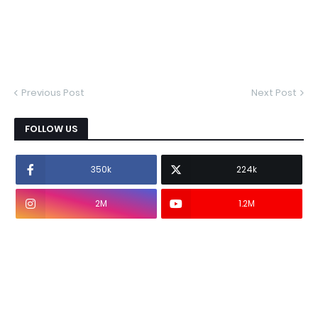
Previous Post
Next Post
FOLLOW US
350k
224k
2M
1.2M