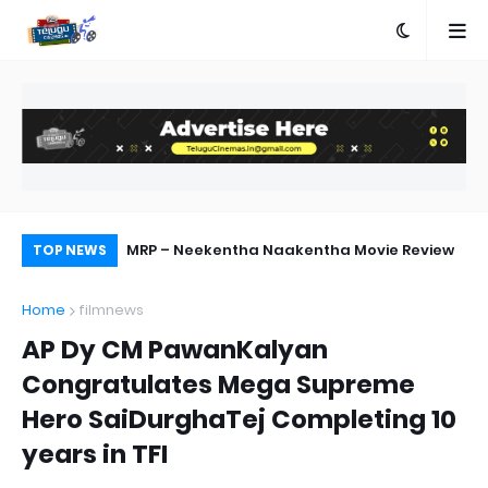
a First Look
MRP – Neekentha Naakentha Movie Review
MA
TOP NEWS
on
Home
filmnews
AP Dy CM PawanKalyan
Congratulates Mega Supreme
Hero SaiDurghaTej Completing 10
years in TFI