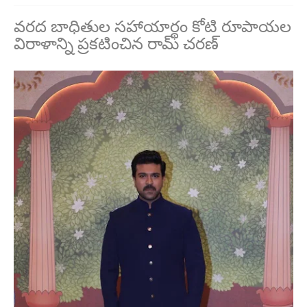
వ‌ర‌ద బాధితుల స‌హాయార్థం కోటి రూపాయ‌ల
విరాళాన్ని ప్ర‌క‌టించిన రామ్ చ‌ర‌ణ్‌