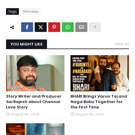
Tags
filmnews
YOU MIGHT LIKE
View all
Story Writer and Producer
BHARI Brings Varun Tej and
Sai Rajesh about Chennai
Naga Babu Together for
Love Story
the First Time
August 06, 2026
August 06, 2026