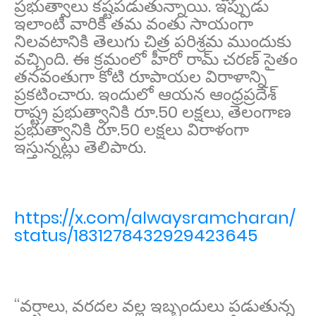
ప్ర‌భుత్వాలు క‌ష్ట‌ప‌డుతున్నాయి. ఇప్పుడు
ఇలాంటి వారికి త‌మ వంతు సాయంగా
నిల‌వ‌టానికి తెలుగు చిత్ర ప‌రిశ్ర‌మ ముందుకు
వ‌చ్చింది. ఈ క్ర‌మంలో హీరో రామ్ చ‌ర‌ణ్ సైతం
త‌న‌వంతుగా కోటి రూపాయ‌ల విరాళాన్ని
ప్ర‌క‌టించారు. ఇందులో ఆయ‌న ఆంధ్రప్ర‌దేశ్
రాష్ట్ర ప్ర‌భుత్వానికి రూ.50 ల‌క్ష‌లు, తెలంగాణ
ప్ర‌భుత్వానికి రూ.50 ల‌క్ష‌లు విరాళంగా
ఇస్తున్న‌ట్లు తెలిపారు.
https://x.com/alwaysramcharan/
status/1831278432929423645
‘‘వర్షాలు, వరదల వల్ల ఇబ్బందులు పడుతున్న