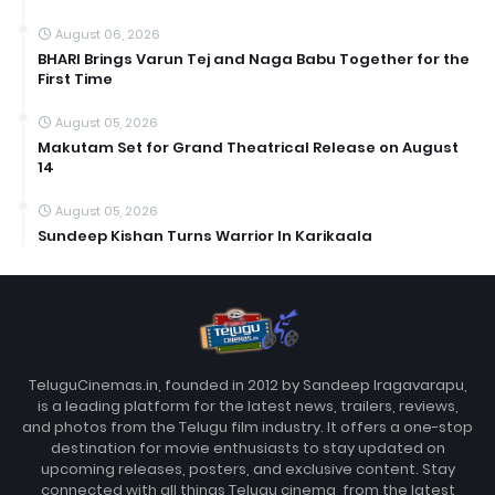
August 06, 2026
BHARI Brings Varun Tej and Naga Babu Together for the
First Time
August 05, 2026
Makutam Set for Grand Theatrical Release on August
14
August 05, 2026
Sundeep Kishan Turns Warrior In Karikaala
TeluguCinemas.in, founded in 2012 by Sandeep Iragavarapu,
is a leading platform for the latest news, trailers, reviews,
and photos from the Telugu film industry. It offers a one-stop
destination for movie enthusiasts to stay updated on
upcoming releases, posters, and exclusive content. Stay
connected with all things Telugu cinema, from the latest