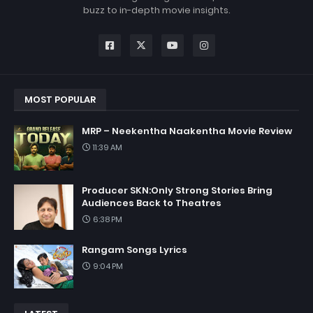
buzz to in-depth movie insights.
MOST POPULAR
MRP – Neekentha Naakentha Movie Review
11:39 AM
Producer SKN:Only Strong Stories Bring
Audiences Back to Theatres
6:38 PM
Rangam Songs Lyrics
9:04 PM