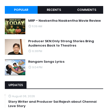
POPULAR
RECENTS
COMMENTS
MRP – Neekentha Naakentha Movie Review
11:39 AM
Producer SKN:Only Strong Stories Bring
Audiences Back to Theatres
6:38 PM
Rangam Songs Lyrics
9:04 PM
UPDATES
August 06, 2026
Story Writer and Producer Sai Rajesh about Chennai
Love Story