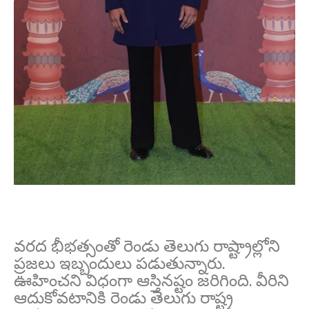
వరద భీభత్సంతో రెండు తెలుగు రాష్ట్రాల్లోని
ప్రజలు ఇబ్బందులు ప‌డుతున్నారు.
ఊహించ‌ని విధంగా ఆస్తిన‌ష్టం జ‌రిగింది. వీరిని
ఆదుకోవ‌టానికి రెండు తెలుగు రాష్ట్ర