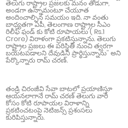
తెలుగు రాష్ట్రాల ప్రజలకు మనం తోడుగా,
అండగా ఉన్నామంటూ చేయూత
అందించాల్సిన సమయం ఇది. నా వంతు
బాధ్యతగా ఏపీ, తెలంగాణ రాష్ట్రాల సీఎం
రిలీఫ్ ఫండ్ కు కోటి రూపాయలు ( Rs.1
Crore) విరాళంగా ప్రకటిస్తున్నాను. తెలుగు
రాష్ట్రాల ప్రజలు ఈ పరిస్థితి నుంచి త్వరగా
బయటపడాలని దేవుడిని ప్రార్థిస్తున్నాను’’ అని
పేర్కొన్నారు రామ్ చరణ్.
తండ్రి చిరంజీవి సేవా బాట‌లో ప్ర‌యాణిస్తూ
ఆయ‌న‌లాగానే రామ్ చ‌ర‌ణ్ తెలుగు వారి
కోసం కోటి రూపాయ‌ల విరాళాన్ని
ప్ర‌క‌టించటంపై నెటిజ‌న్స్ ప్ర‌శంస‌లు
కురిపిస్తున్నారు.