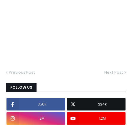
Previous Post
Next Post
FOLLOW US
350k
224k
2M
1.2M