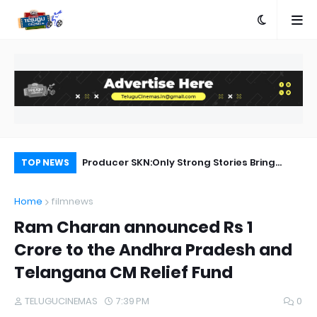
Rangam Songs Lyrics
Producer SKN:Only Strong Stories Bring
Ka
TOP NEWS
Audiences Back to Theatres
Home
filmnews
Ram Charan announced Rs 1
Crore to the Andhra Pradesh and
Telangana CM Relief Fund
TELUGUCINEMAS
7:39 PM
0