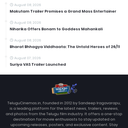
August 08, 2026
Makutam Trailer Promises a Grand Mass Entertainer
August 08, 2026
Niharika Offers Bonam to Goddess Mahankali
August 08, 2026
Bharat Bhhagya Viddhaata: The Untold Heroes of 26/11
August 07, 2026
Suriya VAS Trailer Launched
TeluguCinemas.in, founded in 2012 by Sandeep Iragavarapu,
is a leading platform for the latest news, trailers, reviews,
and photos from the Telugu film industry. It offers a one-stop
destination for movie enthusiasts to stay updated on
upcoming releases, posters, and exclusive content. Stay