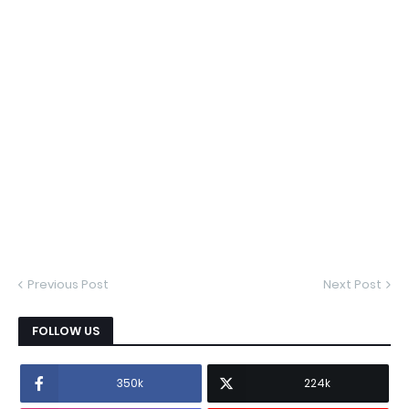
Previous Post
Next Post
FOLLOW US
350k
224k