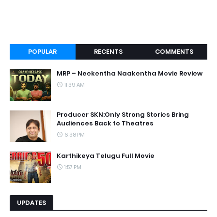
POPULAR
RECENTS
COMMENTS
MRP – Neekentha Naakentha Movie Review
11:39 AM
Producer SKN:Only Strong Stories Bring
Audiences Back to Theatres
6:38 PM
Karthikeya Telugu Full Movie
1:57 PM
UPDATES