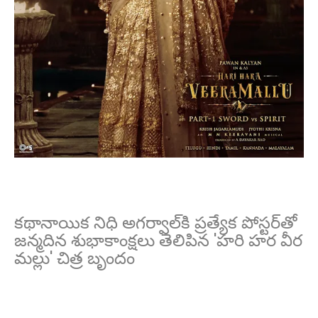
కథానాయిక నిధి అగర్వాల్‌కి ప్రత్యేక పోస్టర్‌తో
జన్మదిన శుభాకాంక్షలు తెలిపిన 'హరి హర వీర
మల్లు' చిత్ర బృందం