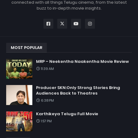
connected with all things Telugu cinema, from the latest
buzz to in-depth movie insights.
MOST POPULAR
MRP – Neekentha Naakentha Movie Review
11:39 AM
Producer SKN:Only Strong Stories Bring
Audiences Back to Theatres
6:38 PM
Karthikeya Telugu Full Movie
1:57 PM