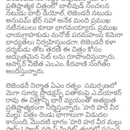
ప్రతిష్టాత్మక చిత్రంలో బాలీవుడ్ సంచలన
నటుడు బాబీ డియోల్, లెజెండరీ నటుడు
అనుపమ్ ఖేర్ సహా అనేక మంది ప్రముఖ
నటీనటులు కూడా భాగమయ్యారు. ప్రముఖ
ఛాయగ్రాహకుడు మనోజ్ పరమహంస కెమెరా
బాధ్యతలు నిర్వహిస్తుండగా, లెజెండరీ కళా
దర్శకుడు తోట తరణి ఈ చిత్రం కోసం
అద్భుతమైన సెట్ లను రూపొందిస్తున్నారు.
ఆస్కార్ విజేత ఎం.ఎం. కీరవాణి సంగీతం
అందిస్తున్నారు.
లెజెండరీ నిర్మాత ఏఎం రత్నం సమర్పణలో
మెగా సూర్య ప్రొడక్షన్స్ పతాకంపై ఎ.దయాకర్
రావు ఈ చిత్రాన్ని భారీ వ్యయంతో అత్యంత
ప్రతిష్టాత్మకంగా నిర్మిస్తున్నారు. 'హరి హర వీర
మల్లు' చిత్రం రెండు భాగాలుగా విడుదల
కానుంది. మొదటి భాగం 'హరి హర వీర మల్లు
పార్ట్-1 స్వార్డ్ వర్సెస్ స్పిరిట్' త్వరలో ప్రపంచ