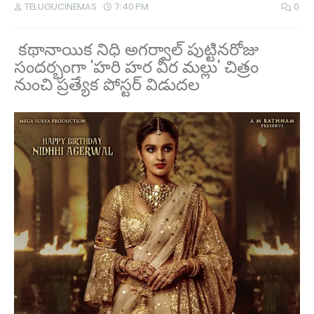
TELUGUCINEMAS
7:40 PM
0
కథానాయిక నిధి అగర్వాల్‌ పుట్టినరోజు
సందర్భంగా 'హరి హర వీర మల్లు' చిత్రం
నుంచి ప్రత్యేక పోస్టర్ విడుదల