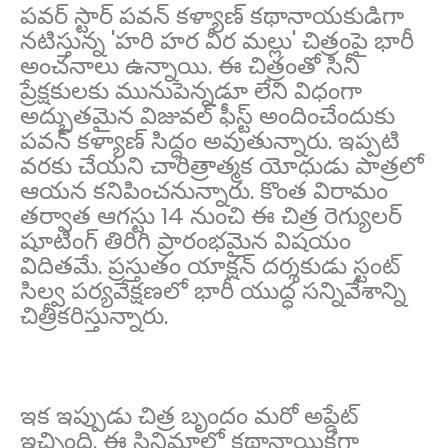
పవర్ స్టార్ పవన్ కళ్యాణ్ కథానాయకుడిగా
నటిస్తున్న 'హరి హర వీర మల్లు' చిత్రంపై భారీ
అంచనాలు ఉన్నాయి. ఈ చిత్రంతో సినీ
ప్రేక్షకులకు మునుపెన్నడూ లేని విధంగా
అద్భుతమైన విజువల్ ఫీస్ట్ అందించేందుకు
పవన్ కళ్యాణ్ సిద్ధం అవుతున్నారు. ఇప్పటి
వరకు చేయని చారిత్రాత్మక యోధుడు పాత్రలో
ఆయన కనిపించనున్నారు. కొంత విరామం
తర్వాత ఆగస్టు 14 నుంచి ఈ చిత్ర రెగ్యులర్
షూటింగ్ తిరిగి ప్రారంభమైన విషయం
విదితమే. ప్రస్తుతం యాక్షన్ దర్శకుడు స్టంట్
సిల్వ పర్యవేక్షణలో భారీ యుద్ధ సన్నివేశాన్ని
చిత్రీకరిస్తున్నారు.
ఇక ఇప్పుడు చిత్ర బృందం మరో అప్డేట్
ఇచ్చింది. ఈ సినిమాలో కథానాయికగా