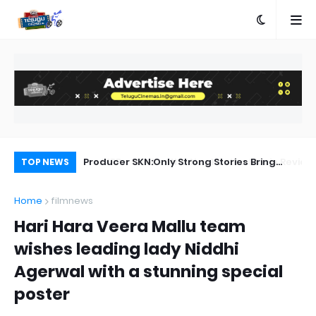
a Movie Review
Producer SKN:Only Strong Stories Bring
Ka
TOP NEWS
Audiences Back to Theatres
Home
filmnews
Hari Hara Veera Mallu team
wishes leading lady Niddhi
Agerwal with a stunning special
poster