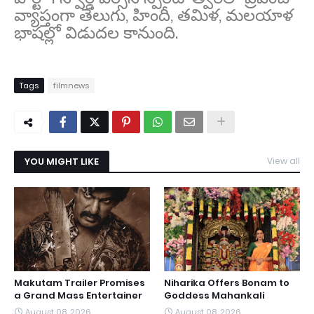
వ్యాప్తంగా తెలుగు, హిందీ, తమిళ, మలయాళ
భాషల్లో విడుదల కానుంది.
Tags
filmnews
YOU MIGHT LIKE
View all
Makutam Trailer Promises
Niharika Offers Bonam to
a Grand Mass Entertainer
Goddess Mahankali
August 08, 2026
August 08, 2026