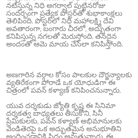
నటిస్తున్న నిధి అగర్వాల్ పుట్టినరోజు
సందర్భంగా ప్రత్యేక పోస్టర్‌తో శుభాకాంక్షలు
తెలిపింది. పోస్టర్‌లో నిధి మహాలక్ష్మి దేవి
అవతారంగా, బంగారు చీరలో, అద్భుతంగా
కనిపిస్తున్న నగలతో మెరుస్తోంది. తనదైన
అందంతో ఆమె మాయ చేసేలా కనిపిస్తోంది.
అణగారిన వర్గాల కోసం పాలకుల దౌర్జన్యాలకు
వ్యతిరేకంగా పోరాడే ఒక యోధుడిగా ఈ
చిత్రంలో పవన్ కళ్యాణ్ కనిపించనున్నారు.
యువ దర్శకుడు జ్యోతి కృష్ణ ఈ సినిమా
దర్శకత్వ బాధ్యతలు తీసుకొని, సినీ
ప్రేమికులకు, పవన్ కళ్యాణ్ అభిమానులకు
వెండితెరపై ఒక అద్భుతమైన అనుభూతిని
అందించడానికి సిద్ధం అవుతున్నారు. ఈ