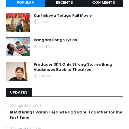
POPULAR
RECENTS
COMMENTS
Karthikeya Telugu Full Movie
1:57 PM
Rangam Songs Lyrics
9:04 PM
Producer SKN:Only Strong Stories Bring
Audiences Back to Theatres
6:38 PM
UPDATES
August 06, 2026
BHARI Brings Varun Tej and Naga Babu Together for the
First Time
August 05, 2026