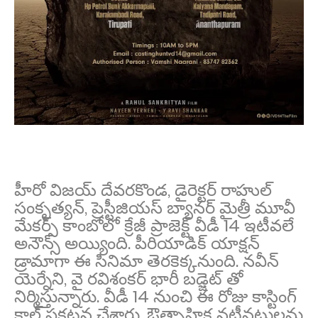
హీరో విజయ్ దేవరకొండ, డైరెక్టర్ రాహుల్
సంకృత్యన్, ప్రెస్టీజియస్ బ్యానర్ మైత్రీ మూవీ
మేకర్స్ కాంబోలో క్రేజీ ప్రాజెక్ట్ వీడీ 14 ఇటీవలే
అనౌన్స్ అయ్యింది. పీరియాడిక్ యాక్షన్
డ్రామాగా ఈ సినిమా తెరకెక్కనుంది. నవీన్
యెర్నేని, వై రవిశంకర్ భారీ బడ్జెట్ తో
నిర్మిస్తున్నారు. వీడీ 14 నుంచి ఈ రోజు కాస్టింగ్
కాల్ ప్రకటన చేశారు. ఔత్సాహిక నటీనటులను