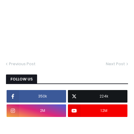
Previous Post
Next Post
FOLLOW US
350k
224k
2M
1.2M