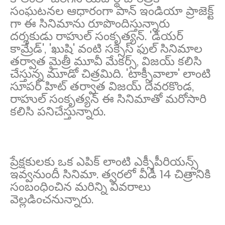
సంఘటనల ఆధారంగా పాన్ ఇండియా ప్రాజెక్ట్
గా ఈ సినిమాను రూపొందిస్తున్నారు
దర్శకుడు రాహుల్ సంకృత్యన్. 'డియర్
కామ్రేడ్', 'ఖుషి' వంటి సక్సెస్ ఫుల్ సినిమాల
తర్వాత మైత్రీ మూవీ మేకర్స్, విజయ్ కలిసి
చేస్తున్న మూడో చిత్రమిది. 'టాక్సీవాలా' లాంటి
సూపర్ హిట్ తర్వాత విజయ్ దేవరకొండ,
రాహుల్ సంకృత్యన్ ఈ సినిమాతో మరోసారి
కలిసి పనిచేస్తున్నారు.
ప్రేక్షకులకు ఒక ఎపిక్ లాంటి ఎక్సీపీరియన్స్
ఇవ్వనుందీ సినిమా. త్వరలో వీడీ 14 చిత్రానికి
సంబంధించిన మరిన్ని వివరాలు
వెల్లడించనున్నారు.