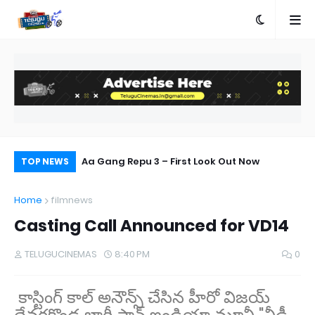
ories Bring
Aa Gang Repu 3 – First Look Out Now
Al
TOP NEWS
s
Home
filmnews
Casting Call Announced for VD14
TELUGUCINEMAS
8:40 PM
0
కాస్టింగ్ కాల్ అనౌన్స్ చేసిన హీరో విజయ్
దేవరకొండ భారీ పాన్ ఇండియా మూవీ "వీడీ