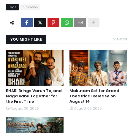
Tags
filmnews
YOU MIGHT LIKE
View all
BHARI Brings Varun Tej and
Makutam Set for Grand
Naga Babu Together for
Theatrical Release on
the First Time
August 14
August 06, 2026
August 05, 2026