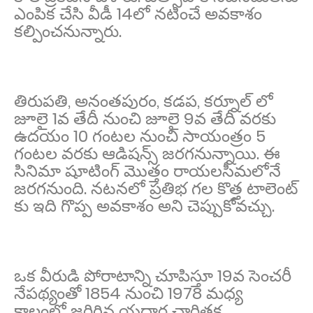
ఎంపిక చేసి వీడీ 14లో నటించే అవకాశం
కల్పించనున్నారు.
తిరుపతి, అనంతపురం, కడప, కర్నూల్ లో
జూలై 1వ తేదీ నుంచి జూలై 9వ తేదీ వరకు
ఉదయం 10 గంటల నుంచి సాయంత్రం 5
గంటల వరకు ఆడిషన్స్ జరగనున్నాయి. ఈ
సినిమా షూటింగ్ మొత్తం రాయలసీమలోనే
జరగనుంది. నటనలో ప్రతిభ గల కొత్త టాలెంట్
కు ఇది గొప్ప అ‌వకాశం అని చెప్పుకోవచ్చు.
ఒక వీరుడి పోరాటాన్ని చూపిస్తూ 19వ సెంచరీ
నేపథ్యంతో 1854 నుంచి 1978 మధ్య
కాలంలో జరిగిన యదార్థ చారిత్రక