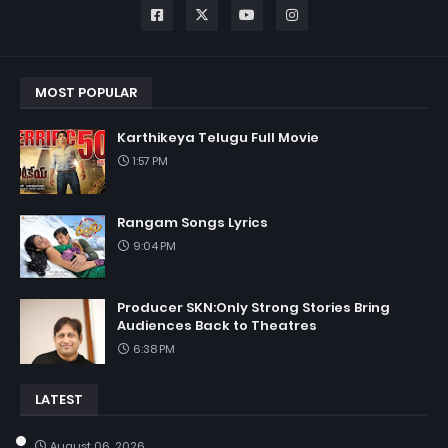
MOST POPULAR
Karthikeya Telugu Full Movie
1:57 PM
Rangam Songs Lyrics
9:04 PM
Producer SKN:Only Strong Stories Bring
Audiences Back to Theatres
6:38 PM
LATEST
August 06, 2026