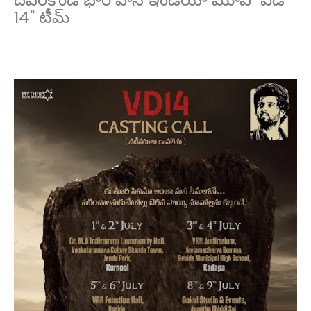
14" టీమ్