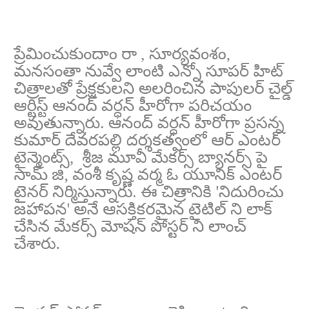
ప్రేమించుకుందాం రా , సూర్యవంశం,
మనసంతా నువ్వే లాంటి ఎన్నో సూపర్ హిట్
చిత్రాలతో ప్రేక్షకులని అలరించిన పాపులర్ చైల్డ్
ఆర్టిస్ట్ ఆనంద్ వర్ధన్ హీరోగా పరిచయం
అవుతున్నారు. ఆనంద్ వర్ధన్ హీరోగా ప్రసన్న
కుమార్ దేవరపల్లి దర్శకత్వంలో ఆర్ ఎంటర్
టైన్మెంట్స్, శ్రీజ మూవీ మేకర్స్ బ్యానర్స్ పై
సామ్ జి, వంశీ కృష్ణ వర్మ ఓ యూనిక్ ఎంటర్
టైనర్ నిర్మిస్తున్నారు. ఈ చిత్రానికి 'నిదురించు
జహాపన' అనే ఆసక్తికరమైన టైటిల్ ని లాక్
చేసిన మేకర్స్ మోషన్ పోస్టర్ ని లాంచ్
చేశారు.