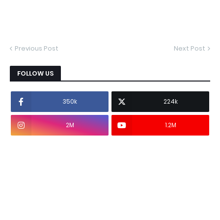
Previous Post
Next Post
FOLLOW US
350k
224k
2M
1.2M