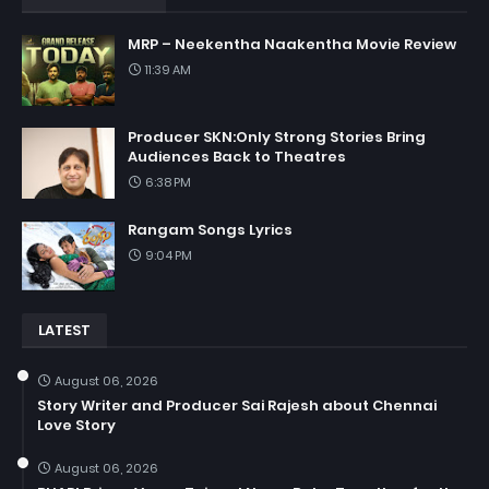
MRP – Neekentha Naakentha Movie Review
11:39 AM
Producer SKN:Only Strong Stories Bring
Audiences Back to Theatres
6:38 PM
Rangam Songs Lyrics
9:04 PM
LATEST
August 06, 2026
Story Writer and Producer Sai Rajesh about Chennai
Love Story
August 06, 2026