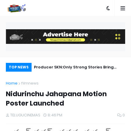
a Movie Review
Producer SKN:Only Strong Stories Bring
Ra
TOP NEWS
Audiences Back to Theatres
Home
filmnews
Nidurinchu Jahapana Motion
Poster Launched
TELUGUCINEMAS
8:46 PM
0