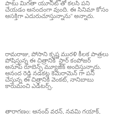
పాటు మిగతా యూనిట్ తో కలసి పని
చేయడం ఆనందంగా వుంది. ఈ సినిమా కోసం
ఆసక్తిగా ఎదురుచూస్తున్నాను'' అన్నారు.
రామరాజు, పోసాని కృష్ణ మురళి కీలక పాత్రలు
పోషిస్తున్న ఈ చిత్రానికి స్టార్ కంపోజర్
అనూప్ రూబెన్స్ మ్యూజిక్ అందిస్తున్నారు.
ఆనంద రెడ్డి నడకట్ల కెమెరామెన్ గా పని
చేస్తున్న ఈ చిత్రానికి వెంకట్, నానిబాబు
కారుమంచి ఎడిటర్స్.
తారాగణం: ఆనంద్ వర్ధన్, నవమి గయాక్,