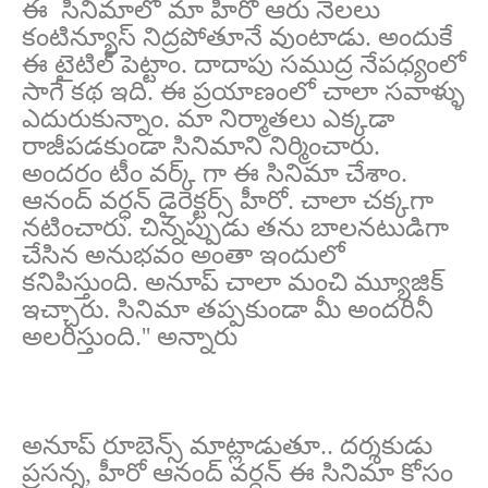
ఈ సినిమాలో మా హీరో ఆరు నెలలు
కంటిన్యూస్ నిద్రపోతూనే వుంటాడు. అందుకే
ఈ టైటిల్ పెట్టాం. దాదాపు సముద్ర నేపధ్యంలో
సాగే కథ ఇది. ఈ ప్రయాణంలో చాలా సవాళ్ళు
ఎదురుకున్నాం. మా నిర్మాతలు ఎక్కడా
రాజీపడకుండా సినిమాని నిర్మించారు.
అందరం టీం వర్క్ గా ఈ సినిమా చేశాం.
ఆనంద్ వర్ధన్ డైరెక్టర్స్ హీరో. చాలా చక్కగా
నటించారు. చిన్నప్పుడు తను బాలనటుడిగా
చేసిన అనుభవం అంతా ఇందులో
కనిపిస్తుంది. అనూప్ చాలా మంచి మ్యూజిక్
ఇచ్చారు. సినిమా తప్పకుండా మీ అందరినీ
అలరిస్తుంది.'' అన్నారు
అనూప్ రూబెన్స్ మాట్లాడుతూ.. దర్శకుడు
ప్రసన్న, హీరో ఆనంద్ వర్ధన్ ఈ సినిమా కోసం