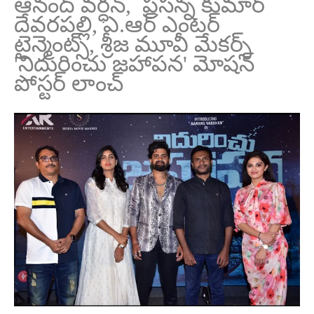
ఆనంద్ వర్ధన్, ప్రసన్న కుమార్
దేవరపల్లి, ఎ.ఆర్ ఎంటర్
టైన్మెంట్స్, శ్రీజ మూవీ మేకర్స్
'నిదురించు జహాపన' మోషన్
పోస్టర్ లాంచ్