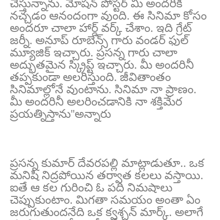
చేస్తున్నాను. మోషన్ పోస్టర్ మీ అందరికీ
నచ్చడం ఆనందంగా వుంది. ఈ సినిమా కోసం
అందరూ చాలా హార్డ్ వర్క్ చేశాం. ఇది గ్రేట్
జర్నీ. అనూప్ రూబెన్స్ గారు వండర్ ఫుల్
మ్యూజిక్ ఇచ్చారు. ప్రసన్న గారు చాలా
అద్భుతమైన స్క్రిప్ట్ ఇచ్చారు. మీ అందరినీ
తప్పకుండా అలరిస్తుంది. జీవితాంతం
సినిమాల్లోనే వుంటాను. సినిమా నా ప్రాణం.
మీ అందరినీ అలరించడానికి నా శక్తిమేర
ప్రయత్నిస్తాను''అన్నారు
ప్రసన్న కుమార్ దేవరపల్లి మాట్లాడుతూ.. ఒక
మనిషి నిద్రపోయిన తర్వాత కలలు వస్తాయి.
ఐతే ఆ కల గురించి ఓ పది నిమషాలు
చెప్పుకుంటాం. మిగతా సమయం అంతా ఏం
జరుగుతుందనేది ఒక క్వశ్చన్ మార్క్. అలాగే