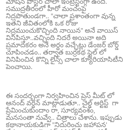
మోషన్ పోస్టర్ చాలా ఇంట్రెస్టింగ్గా ఉంది.
సముద్రతీరంలో హీరో మంచంపై
నిద్రపొతుండగా.. ''చాలా ప్రశాంతంగా వున్న
ఇతని జీవితంలోకి ఒక రోజు
నిద్రముంచుకొచ్చింది నాయిన'' అనే వాయిస్
వినిపిస్తూ..వచ్చింది నిదరే అయినా అది
ప్రమాదకరం అనే అర్ధం వచ్చేట్లు డేంజర్ బోర్డ్
చూపించడం.. తర్వాత బుర్రకథ స్టైల్ లో
వినిపించిన కొన్ని లైన్స్ చాలా క్యూరియాసిటీని
పెంచాయి.
ఈ సందర్భంగా నిర్వహించిన ప్రెస్ మీట్ లో
ఆనంద్ వర్ధన్ మాట్లాడుతూ.. చైల్డ్ ఆర్టిస్ట్ గా
ప్రేమించుకుందాం రా, సూర్యవంశం,
మనసంతా నువ్వే.. చిత్రాలు చేశాను. ఇప్పుడు
కథానాయకుడిగా ''నిదురించు జహాపన'