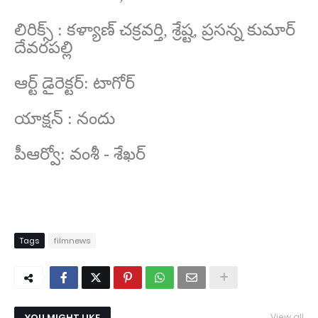
లిరిక్స్ : కళ్యాణ్ చక్రవర్తి, శ్రేష్ట, ప్రసన్న కుమార్
దేవరపల్లి
ఆర్ట్ డైరెక్టర్: టాగోర్
యాక్షన్ : నందు
పీఆర్వో: వంశీ - శేఖర్
Tags
filmnews
YOU MIGHT LIKE
View all