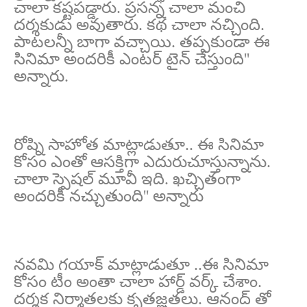
చాలా కష్టపడ్డారు. ప్రసన్న చాలా మంచి
దర్శకుడు అవుతారు. కథ చాలా నచ్చింది.
పాటలన్నీ బాగా వచ్చాయి. తప్పకుండా ఈ
సినిమా అందరికీ ఎంటర్ టైన్ చేస్తుంది''
అన్నారు.
రోష్ని సాహోత మాట్లాడుతూ.. ఈ సినిమా
కోసం ఎంతో ఆసక్తిగా ఎదురుచూస్తున్నాను.
చాలా స్పెషల్ మూవీ ఇది. ఖచ్చితంగా
అందరికీ నచ్చుతుంది'' అన్నారు
నవమి గయాక్ మాట్లాడుతూ ..ఈ సినిమా
కోసం టీం అంతా చాలా హార్డ్ వర్క్ చేశాం.
దర్శక నిర్మాతలకు కృతజ్ఞతలు. ఆనంద్ తో