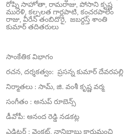
రోష్ని సాహోతా, రామరాజు, పోసాని కృష్ణ
మురళి, కల్పలత గార్లపాటి, కంచరపాలెం
రాజు, వీరేన్ తంబిదొరై, జబర్దస్త్ శాంతి
కుమార్ తదితరులు
సాంకేతిక విభాగం
రచన, దర్శకత్వం: ప్రసన్న కుమార్ దేవరపల్లి
నిర్మాతలు : సామ్, జి. వంశీ కృష్ణ వర్మ
సంగీతం : అనుప్ రూబెన్స్
డీవోపీ: ఆనంద రెడ్డి నడకట్ల
ఎడిటర్ : వెంకట్, నానిబాబు కారుమంచి