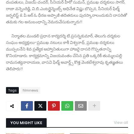
దంపతులు, విజయ్ చందర్, సీనియర్ హీరో సుమన్, ప్రముఖ దర్శకులు సాగర్,
రాజా వన్నెంరెడ్డి, వి.బి.ఎంటర్టైన్మెంట్స్ అధినేత విష్ణు బొప్పన, సీనియర్ ఫిల్మ్
జర్నలిస్ట్ & పి.ఆర్.ఓ ధీరజ అప్పాజీ తదితరులు పురస్కారాలందుకుని దాసరితో
తమకు గల అనుబంధాన్ని నెమరువేసుకున్నారు!!
నిర్మాతల మండలి ప్రధాన కార్యదర్శి టి.ప్రసన్నకుమార్, తెలుగు దర్శకుల
సంఘం అధ్యక్షులు-ప్రముఖ నటులు కాశీ విశ్వనాథ్, ప్రముఖ దర్శకులు
ముప్పలనేని శివ ప్రత్యేక ఆహ్వానితులుగా హాజరై దాసరి గొప్పతనాన్ని
కొనియాడారు. కార్యక్రమాన్ని విజయవంతం చేసిన ప్రతి ఒక్కరికీ తుమ్మలపల్లి
రామసత్యనారాయణ, వాసవి ఫిల్మ్ అవార్డ్స్ కొత్త వెంకటేశ్వరావు కృతజ్ఞతలు
తెలిపారు!!
Tags
filmnews
YOU MIGHT LIKE
View all