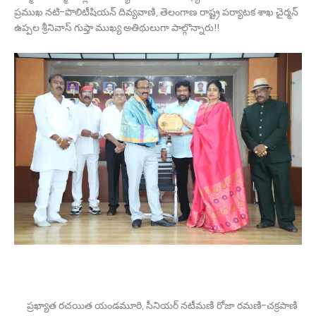
ప్రముఖ నటి-పొలిటీషియన్ దివ్యవాణి, తెలంగాణ రాష్ట్ర పర్యాటక శాఖ చైర్మన్
ఉప్పల శ్రీనివాస్ గుప్తా ముఖ్య అతిథులుగా పాల్గొన్నారు!!
ప్రఖ్యాత రచయిత యండమూరి, సీనియర్ నటీమణి రోజా రమణి-చక్రపాణి