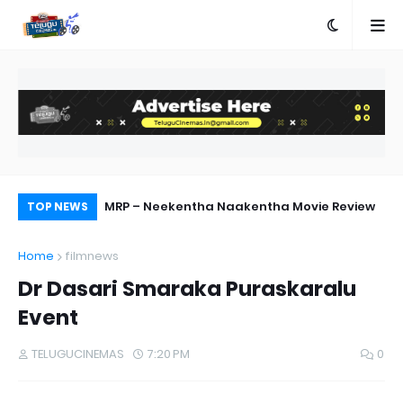
terview on Miss
MRP – Neekentha Naakentha Movie Review
Pr
TOP NEWS
Au
Home
filmnews
Dr Dasari Smaraka Puraskaralu
Event
TELUGUCINEMAS
7:20 PM
0