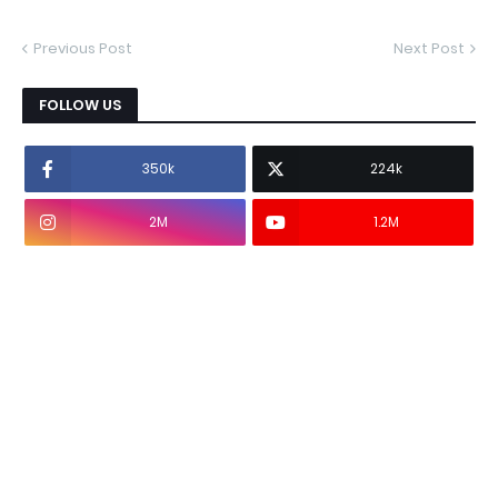
Previous Post
Next Post
FOLLOW US
350k
224k
2M
1.2M