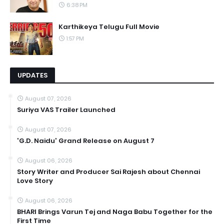
6:38 PM
Karthikeya Telugu Full Movie
1:57 PM
UPDATES
August 07, 2026
Suriya VAS Trailer Launched
August 07, 2026
'G.D. Naidu' Grand Release on August 7
August 06, 2026
Story Writer and Producer Sai Rajesh about Chennai
Love Story
August 06, 2026
BHARI Brings Varun Tej and Naga Babu Together for the
First Time