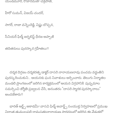
యండమూరి, రోజారమణి-చక్రపాణి,
హీరో సుమన్, విజయ్ చందర్,
సాగర్, రాజా వన్నెంరెడ్డి, విష్ణు బొప్పన,
సీనియర్ ఫిల్మ్ జర్నలిస్ట్ ధీరజ అప్పాజీ
తదితరులు పురస్కార గ్రహీతలు!!
దర్శక దిగ్గజం దర్శకరత్న డాక్టర్ దాసరి నారాయణరావు పంచమ వర్ధంతిని
పురస్కరించుకుని... ఆయనకు ఘన నివాళులు అర్పించారు. తెలుగు నిర్మాతల
మండలి ప్రాంగణంలో జరిగిన కార్యక్రమంలో ఆయన విగ్రహానికి పుష్పమాల
సమర్పించి జ్యోతి ప్రజ్వలన చేసి, అనంతరం "దాసరి స్మారక పురస్కారాలు"
అందజేశారు!!
భారత్ ఆర్ట్స్ అకాడమీ-వాసవి ఫిల్మ్ అవార్డ్స్ సంయుక్త నిర్వహణలో ప్రముఖ
నిర్మాత తుమ్మలపల్లి రామసత్యనారాయణ సారధ్యంలో జరిగిన ఈ వేడుకలో