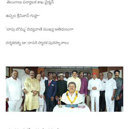
తెలంగాణ పర్యాటక శాఖ చైర్మన్
ఉప్పల శ్రీనివాస్ గుప్తా-
'బాపు బొమ్మ' దివ్యవాణి ముఖ్య అతిథులుగా
దర్శకరత్న డా: దాసరి స్మారక పురస్కారాలు