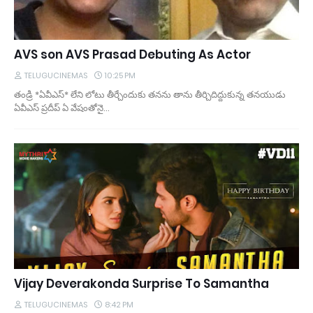
AVS son AVS Prasad Debuting As Actor
TELUGUCINEMAS
10:25 PM
తండ్రి *ఏవీఎస్* లేని లోటు తీర్చేందుకు తనను తాను తీర్చిదిద్దుకున్న తనయుడు
ఏవీఎస్ ప్రదీప్ ఏ వేషంతోనై…
Vijay Deverakonda Surprise To Samantha
TELUGUCINEMAS
8:42 PM