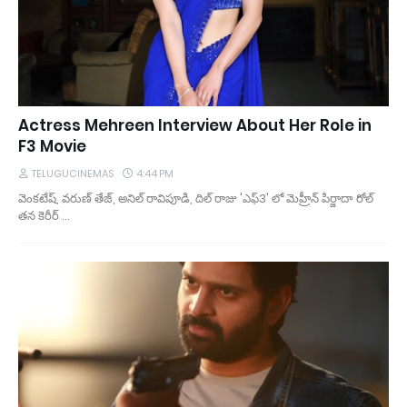
Actress Mehreen Interview About Her Role in
F3 Movie
TELUGUCINEMAS
4:44 PM
వెంకటేష్, వరుణ్ తేజ్, అనిల్ రావిపూడి, దిల్ రాజు 'ఎఫ్3' లో మెహ్రీన్ పిర్జాదా రోల్
తన కెరీర్ …