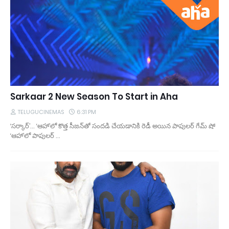
Sarkaar 2 New Season To Start in Aha
TELUGUCINEMAS
6:31 PM
‘సర్కార్’... ‘ఆహా’లో కొత్త సీజన్‌తో సంద‌డి చేయ‌డానికి రెడీ అయిన పాపుల‌ర్ గేమ్ షో
‘ఆహా’లో పాపుల‌ర్ …