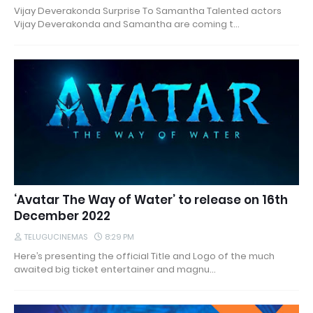
Vijay Deverakonda Surprise To Samantha Talented actors
Vijay Deverakonda and Samantha are coming t…
‘Avatar The Way of Water’ to release on 16th
December 2022
TELUGUCINEMAS
8:29 PM
Here’s presenting the official Title and Logo of the much
awaited big ticket entertainer and magnu…