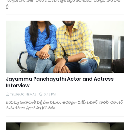
'సర్కారు వారి పాట', పోకిరి కి మించిన బ్లాక్ బస్టర్ అవుతుంది: 'సర్కారు వారి పాట'
స్ట…
Jayamma Panchayathi Actor and Actress
Interview
TELUGUCINEMAS
6:42 PM
జయమ్మ పంచాయితీ వల్లే మేం నటులం అయ్యాం- దినేష్ కుమార్, షాలినీ. యాంకర్
సుమ కనకాల ప్రధాన పాత్రలో నటిం…