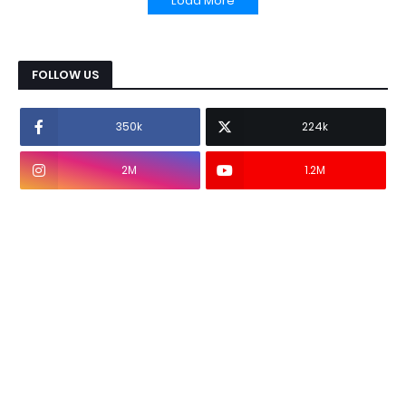
Load More
FOLLOW US
350k
224k
2M
1.2M