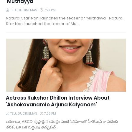
‘Muthayya’
TELUGUCINEMAS
7:27 PM
Natural Star’ Nani launches the teaser of ‘Muthayya’ Natural
Star Nani launched the teaser of Mu…
Actress Rukshar Dhillon Interview About
‘Ashokavanamlo Arjuna Kalyanam’
TELUGUCINEMAS
7:23 PM
ఆకతాయి, ABCD, కృష్ణార్జున యుద్ధం వంటి సినిమాలలో హీరోయిన్ గా నటించి
తనకంటూ ఒక గుర్తింపు తెచ్చుకున్…