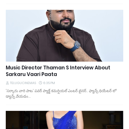
Music Director Thaman S Interview About
Sarkaru Vaari Paata
TELUGUCINEMAS
6:35 PM
'సర్కారు వారి పాట' పవర్ ప్యాక్డ్ కమర్షియల్ ఎంటర్ టైనర్.. ఫ్యాన్స్ థియేటర్ లో
డ్యాన్స్ వేయడం…