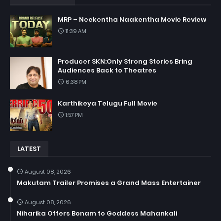
MRP – Neekentha Naakentha Movie Review
11:39 AM
Producer SKN:Only Strong Stories Bring
Audiences Back to Theatres
6:38 PM
Karthikeya Telugu Full Movie
1:57 PM
LATEST
August 08, 2026
Makutam Trailer Promises a Grand Mass Entertainer
August 08, 2026
Niharika Offers Bonam to Goddess Mahankali