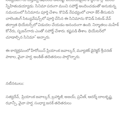
స్నేహితుడయ్యాడు. సినిమా పరంగా మంచి సపోర్ట్‌ అందించడంతో అనుకున్న
సమయంలో సినిమాను పూర్తి చేశాం. కొవిడ్‌ నేపథ్యంలో చాలా కేర్‌ తీసుకుని
చాలెంజింగ్‌ సిట్యువేషన్స్‌లో పూర్తి చేసిన ఈ సినిమాను కొవిడ్‌ సెకండ్‌ వేవ్‌
తర్వాత థియేటర్స్‌లో విడుదల చేయడం ఆనందంగా ఉంది. నిర్మాతలు మహేశ్‌
కోనేరు, సృజన్‌గారు ఎంతో సపోర్ట్‌ చేశారు. కష్టపడి తీశాం. థియేటర్‌లో
చూడాల్సిన సినిమా" అన్నారు.
ఈ కార్యక్రమంలో హీరోయిన్‌ ప్రియాంక జవాల్కర్‌, మ్యూజిక్‌ డైరెక్టర్‌ శ్రీచరణ్‌
పాకాల, వైవా హర్ష, అంకిత్‌ తదితరులు పాల్గొన్నారు.
నటీనటులు:
సత్యదేవ్‌, ప్రియాంక జ‌వాల్కర్‌, బ్రహ్మాజీ, అజయ్‌, ప్రవీణ్‌, ఆదర్శ్‌ బాలకృష్ణ,
ఝాన్సీ, వైవా హర్ష, సంధ్యా జనక్‌ తదితరులు