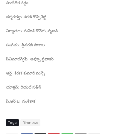
సాంకేతిక వర్గం:
దర్శకత్వం: శరణ్‌ కొప్పిశెట్టి
నిర్మాతలు: మహేశ్‌ కోనేరు, సృజన్‌
సంగీతం: శ్రీచరణ్‌ పాకాల
సినిమాటోగ్రఫీ: అప్పూ ప్రభాకర్‌
ఆర్ట్‌: కిరణ్‌ కుమార్‌ మన్నె
యాక్షన్‌: రియల్‌ సతీశ్‌
పి.ఆర్‌.ఒ: వంశీకాక
Tags
filmnews