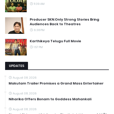
11:39 AM
Producer SKN:Only Strong Stories Bring
Audiences Back to Theatres
6:38 PM
Karthikeya Telugu Full Movie
1:57 PM
UPDATES
August 08, 2026
Makutam Trailer Promises a Grand Mass Entertainer
August 08, 2026
Niharika Offers Bonam to Goddess Mahankali
August 08, 2026