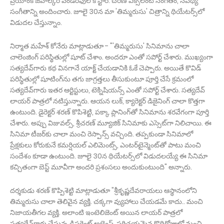
ప్రియాంక జవాల్కర్‌ వండర్‌ఫుల్‌ కోస్టార్‌. చరణ్‌ ఎక్సలెంట్‌ సంగీతం, నేపథ్య
సంగీతాన్ని అందించారు. జూలై 30న మా 'తిమ్మరుసు' చిత్రాన్ని థియేటర్స్‌లో
విడుదల చేస్తున్నాం.
నిర్మాత మహేశ్‌ కోనేరు మాట్లాడుతూ - "'తిమ్మరుసు' సినిమాను చాలా
చాలెంజింగ్‌ పరిస్థితుల్లో షూట్ చేశాం. అందరూ ఎంతో సపోర్ట్‌ చేశారు. ముఖ్యంగా
సత్యదేవ్‌గారు కథ వినగానే యాక్ట్‌ చేయడానికి ఓకే చెప్పారు. అయితే కొవిడ్‌
పరిస్థితుల్లో షూటింగ్‌ను తగు జాగ్రత్తలు తీసుకుంటూ పూర్తి చేసే క్రమంలో
సత్యదేవ్‌గారు ఇతర ఆర్టిస్టులు, టెక్నిషియన్స్‌ ఎంతో సపోర్ట్‌ చేశారు. సత్యదేవ్‌
లాయర్‌ పాత్రలో నటిస్తున్నారు. ఆయన లుక్‌, క్యారెక్టర్‌ డిజైనింగ్‌ చాలా కొత్తగా
ఉంటుంది. డైరెక్టర్‌ శరణ్‌ కొపిశెట్టి, పక్కా ప్లానింగ్‌తో సినిమాను శరవేగంగా పూర్తి
చేశారు. అప్పు విజువల్స్‌, శ్రీచరణ్‌ మ్యూజిక్‌ సినిమాకు ఎస్సెట్‌గా నిలిచాయి. ఈ
సినిమా టీజర్‌కు చాలా మంచి రెస్పాన్స్ వచ్చింది. తప్పకుండా సినిమాలో
ప్రేక్షకులు కోరుకునే కమర్షియల్ ఎలిమెంట్స్, ఎంటర్‌టైన్మెంట్‌తో పాటు మంచి
సందేశం కూడా ఉంటుంది. జూలై 30న థియేటర్స్‌లో విడుదలయ్యే ఈ సినిమా
కచ్చితంగా బెస్ట్‌ మూవీగా అందరి ప్రశంసలు అందుకుంటుంది" అన్నారు.
దర్శకుడు శరణ్‌ కొప్పిశెట్టి మాట్లాడుతూ "శ్రీకృష్ణదేవరాయలు ఆస్థానంలోని
తిమ్మరుసు చాలా తెలివైన వ్యక్తి. చక్కగా వ్యుహాలు చేయడమే కాదు.. మంచి
నిజాయతీగల వ్యక్తి. అలాంటి ఇంటెలిజెంట్‌ అయిన లాయర్‌ పాత్రలో
సత్యదేవ్‌గారు చేస్తున్న డిఫరెంట్‌ అటెంప్ట్‌. పరిచయమైన కొద్దిరోజుల్లో మంచి