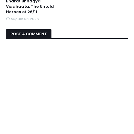
Bharat Bhhagya
Viddhaata: The Untold
Heroes of 26/11
August 08, 2026
POST A COMMENT