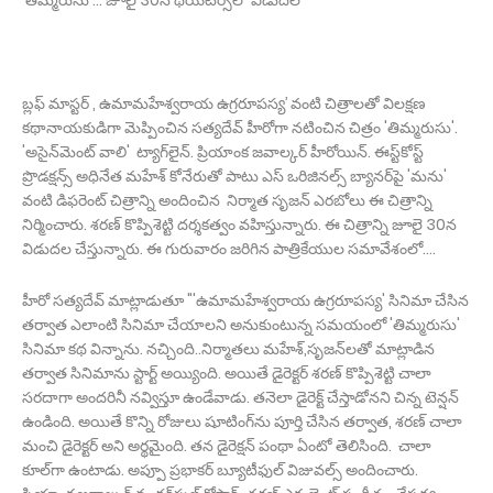
'తిమ్మరుసు'... జూలై 30న థియేటర్స్‌లో విడుదల
బ్లఫ్‌ మాస్టర్‌ , ఉమామ‌హేశ్వరాయ ఉగ్రరూప‌స్య’ వంటి చిత్రాలతో విల‌క్షణ
క‌థానాయ‌కుడిగా మెప్పించిన‌ సత్యదేవ్‌ హీరోగా నటించిన చిత్రం 'తిమ్మరుసు'.
'అసైన్‌మెంట్‌ వాలి' ట్యాగ్‌లైన్. ప్రియాంక జ‌వాల్కర్ హీరోయిన్‌. ఈస్ట్‌కోస్ట్‌
ప్రొడక్షన్స్ అధినేత మహేశ్‌ కోనేరు‌తో పాటు ఎస్‌ ఒరిజినల్స్‌ బ్యానర్‌పై 'మను'
వంటి డిఫరెంట్ చిత్రాన్ని అందించిన నిర్మాత సృజన్‌ ఎరబోలు ఈ చిత్రాన్ని
నిర్మించారు. శరణ్‌ కొప్పిశెట్టి దర్శకత్వం వహిస్తున్నారు. ఈ చిత్రాన్ని జూలై 30న
విడుద‌ల చేస్తున్నారు. ఈ గురువారం జరిగిన పాత్రికేయుల సమావేశంలో....
హీరో సత్యదేవ్‌ మాట్లాడుతూ "'ఉమామహేశ్వరాయ ఉగ్రరూపస్య' సినిమా చేసిన
తర్వాత ఎలాంటి సినిమా చేయాలని అనుకుంటున్న సమయంలో 'తిమ్మరుసు'
సినిమా కథ విన్నాను. నచ్చింది..నిర్మాతలు మహేశ్‌,సృజన్‌లతో మాట్లాడిన
తర్వాత సినిమాను స్టార్ట్‌ అయ్యింది. అయితే డైరెక్టర్‌ శరణ్‌ కొప్పిశెట్టి చాలా
సరదాగా అందరినీ నవ్విస్తూ ఉండేవాడు. తనెలా డైరెక్ట్‌ చేస్తాడోనని చిన్న టెన్షన్‌
ఉండింది. అయితే కొన్ని రోజులు షూటింగ్‌ను పూర్తి చేసిన తర్వాత, శరణ్‌ చాలా
మంచి డైరెక్టర్‌ అని అర్థమైంది. తన డైరెక్షన్‌ పంథా ఏంటో తెలిసింది. చాలా
కూల్‌గా ఉంటాడు. అప్పూ ప్రభాకర్‌ బ్యూటీఫుల్‌ విజువల్స్‌ అందించారు.