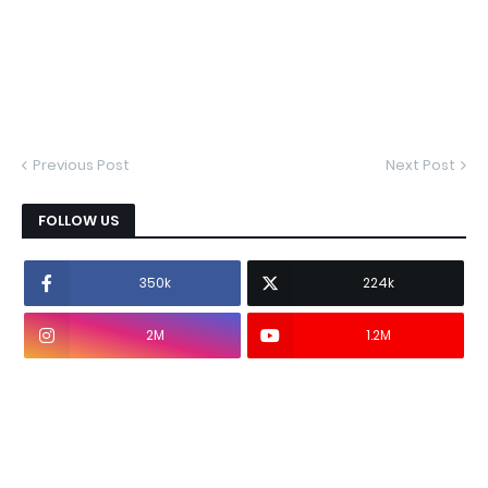
Previous Post
Next Post
FOLLOW US
350k
224k
2M
1.2M