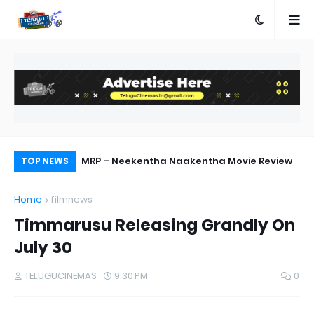
MRP – Neekentha Naakentha Movie Review
Pr
TOP NEWS
Au
Home
filmnews
Timmarusu Releasing Grandly On
July 30
TELUGUCINEMAS
9:30 PM
0