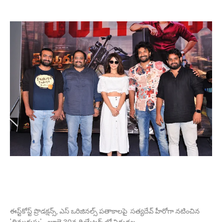
ఈస్ట్‌కోస్ట్‌ ప్రొడక్షన్స్‌, ఎస్‌ ఒరిజినల్స్‌ పతాకాలపై సత్యదేవ్ హీరోగా నటించిన