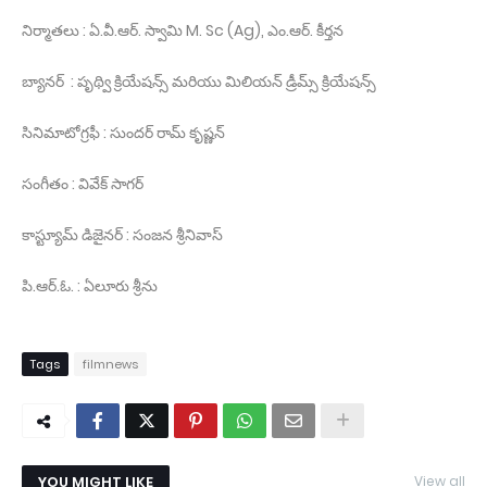
నిర్మాతలు : ఏ.వీ.ఆర్. స్వామి M. Sc (Ag), ఎం.ఆర్. కీర్తన
బ్యానర్ : పృథ్వి క్రియేషన్స్ మరియు మిలియన్ డ్రీమ్స్ క్రియేషన్స్
సినిమాటోగ్రఫీ : సుందర్ రామ్ కృష్ణన్
సంగీతం : వివేక్ సాగర్
కాస్ట్యూమ్ డిజైనర్ : సంజన శ్రీనివాస్
పి.ఆర్.ఓ. : ఏలూరు శ్రీను
Tags
filmnews
YOU MIGHT LIKE
View all