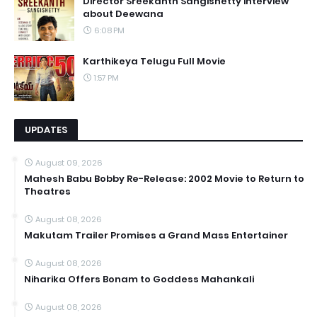
Director Sreekanth Sangishetty interview
about Deewana
6:08 PM
Karthikeya Telugu Full Movie
1:57 PM
UPDATES
August 09, 2026
Mahesh Babu Bobby Re-Release: 2002 Movie to Return to
Theatres
August 08, 2026
Makutam Trailer Promises a Grand Mass Entertainer
August 08, 2026
Niharika Offers Bonam to Goddess Mahankali
August 08, 2026