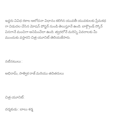
ఇద్దరు వివిధ రకాల ఆలోచనా విధానం కలిగిన యువతీ యువకులకు ప్రేమకథ
గా విడుదల చేసిన మోషన్ పోస్టర్ నుండి తెలుస్తూనే ఉంది. బాక్గ్రౌండ్ స్కోర్
వినగానే మంచిగా అనిపించేలా ఉంది. త్వరలోనే మరిన్ని వివరాలకు మీ
ముందుకు వస్తారని చిత్ర యూనిట్ తెలియజేసారు.
నటీనటులు :
అభిరామ్, సాత్విక రాజ్ మరియు తదితరులు
చిత్ర యూనిట్:
దర్శకుడు : బాలు శర్మ