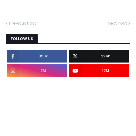
Previous Post
Next Post
FOLLOW US
350k
224k
2M
1.2M