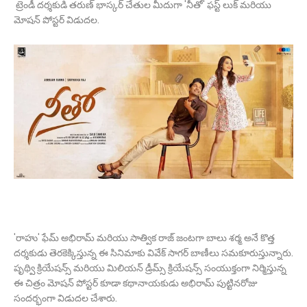
ట్రెండీ దర్శకుడి తరుణ్ భాస్కర్ చేతుల మీదుగా 'నీతో' ఫస్ట్ లుక్ మరియు
మోషన్ పోస్టర్ విడుదల.
'రాహు' ఫేమ్ అభిరామ్ మరియు సాత్విక రాజ్ జంటగా బాలు శర్మ అనే కొత్త
దర్శకుడు తెరకెక్కిస్తున్న ఈ సినిమాకు వివేక్ సాగర్ బాణీలు సమకూరుస్తున్నారు.
పృథ్వి క్రియేషన్స్ మరియు మిలియన్ డ్రీమ్స్ క్రియేషన్స్ సంయుక్తంగా నిర్మిస్తున్న
ఈ చిత్రం మోషన్ పోస్టర్ కూడా కథానాయకుడు అభిరామ్ పుట్టినరోజు
సందర్భంగా విడుదల చేశారు.