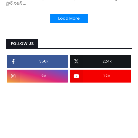
స్టార్‌ నితిన్‌ …
Load More
FOLLOW US
350k
224k
2M
1.2M