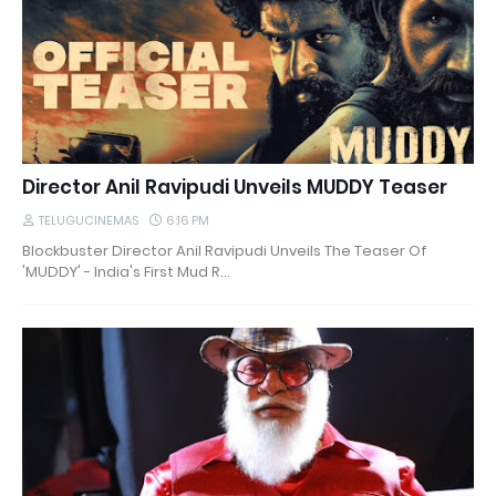
Director Anil Ravipudi Unveils MUDDY Teaser
TELUGUCINEMAS
6:16 PM
Blockbuster Director Anil Ravipudi Unveils The Teaser Of
'MUDDY' - India's First Mud R…