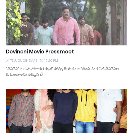
Devineni Movie Pressmeet
TELUGUCINEMAS
12:20 PM
"దేవినేని" ఒక మహాభారత కథతో పోల్చి తీయడం జరిగింది.వంగ వీటి,దేవినేనిల
కుటుంబాలను తక్కువ చే…