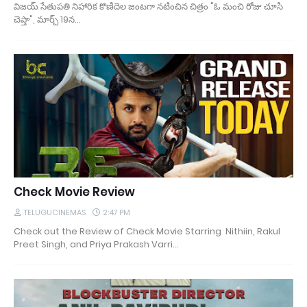
విజయ్ సేతుపతి నిహారిక కొణిదెల జంటగా నటించిన చిత్రం "ఓ మంచి రోజు చూసి
చెప్తా", మార్చ్ 19న…
Check Movie Review
TELUGUCINEMAS
2:47 PM
Check out the Review of Check Movie Starring Nithiin, Rakul
Preet Singh, and Priya Prakash Varri…