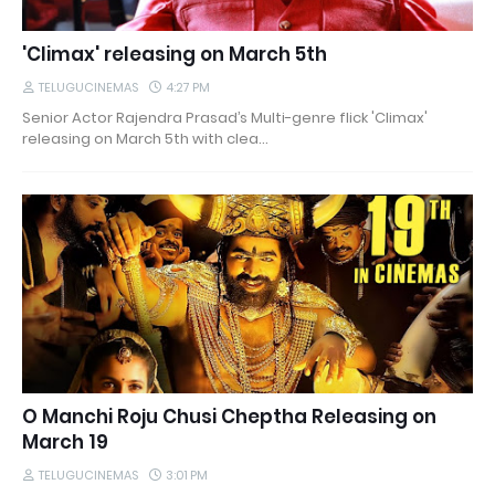
'Climax' releasing on March 5th
TELUGUCINEMAS
4:27 PM
Senior Actor Rajendra Prasad’s Multi-genre flick 'Climax'
releasing on March 5th with clea…
O Manchi Roju Chusi Cheptha Releasing on
March 19
TELUGUCINEMAS
3:01 PM