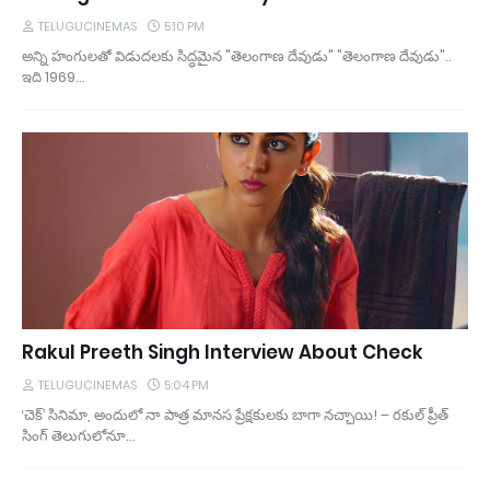
TELUGUCINEMAS
5:10 PM
అన్ని హంగులతో విడుదలకు సిద్ధమైన "తెలంగాణ దేవుడు" "తెలంగాణ దేవుడు"..
ఇది 1969…
Rakul Preeth Singh Interview About Check
TELUGUCINEMAS
5:04 PM
‘చెక్‌’ సినిమా, అందులో నా పాత్ర మానస ప్రేక్షకులకు బాగా నచ్చాయి! – రకుల్‌ ప్రీత్‌
సింగ్‌ తెలుగులోనూ…