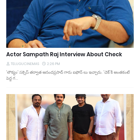
Actor Sampath Raj Interview About Check
TELUGUCINEMAS
2:26 PM
'లౌక్యం' సక్సెస్ తర్వాత ఆనందప్రసాద్ గారు ఐఫోన్ లు ఇచ్చారు. 'చెక్'కి అంతకంటే
పెద్ద గ…