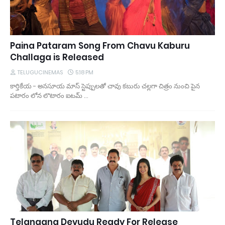
Paina Pataram Song From Chavu Kaburu
Challaga is Released
TELUGUCINEMAS
5:18 PM
కార్తికేయ - అన‌సూయ మాస్ స్టెప్పుల‌తో చావు క‌బురు చ‌ల్ల‌గా చిత్రం నుంచి పైన
ప‌టారం లోన లొటారం ఐట‌మ్ …
Telangana Devudu Ready For Release