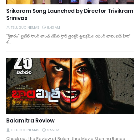
Srikaram Song Launched by Director Trivikram
Srinivas
TELUGUCINEMAS
8:43 AM
"శ్రీకారం" టైటిల్ సాంగ్ లాంఛ్ చేసిన స్టార్ డైరెక్టర్ త్రివిక్రమ్!! యంగ్ టాలెంటెడ్ హీరో
శ…
Balamitra Review
TELUGUCINEMAS
9:55 PM
Check out the Review of Balamithra Movie Starring Ranga,