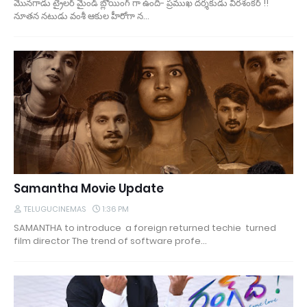
మొనగాడు ట్రైలర్ మైండ్ బ్లోయింగ్ గా ఉంది- ప్రముఖ దర్శకుడు వీరశంకర్ !!
నూతన నటుడు వంశీ ఆకుల హీరోగా న…
Samantha Movie Update
TELUGUCINEMAS
1:36 PM
SAMANTHA to introduce a foreign returned techie turned
film director The trend of software profe…