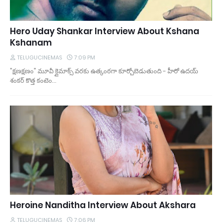
Hero Uday Shankar Interview About Kshana
Kshanam
TELUGUCINEMAS
7:09 PM
"క్షణక్షణం" మూవీ క్లైమాక్స్ వరకు ఉత్కంఠగా కూర్చోబెడుతుంది - హీరో ఉదయ్
శంకర్ కొత్త కంటెం…
Heroine Nanditha Interview About Akshara
TELUGUCINEMAS
7:06 PM