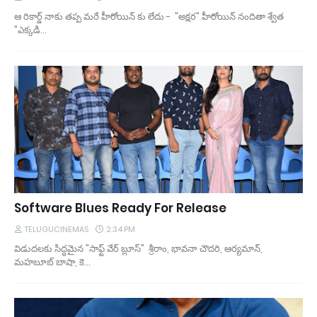
ఆ రికార్డ్ నాకు తప్ప మరే హీరోయిన్ కు లేదు - "అక్షర" హీరోయిన్ నందితా శ్వేత
"ఎక్కడి…
Software Blues Ready For Release
TELUGUCINEMAS
2:34 PM
విడుదలకు సిద్ధమైన "సాఫ్ట్ వేర్ బ్లూస్" శ్రీరాం, భావనా చౌదరి, ఆర్యమాన్,
మహబూబ్ బాషా, కె…