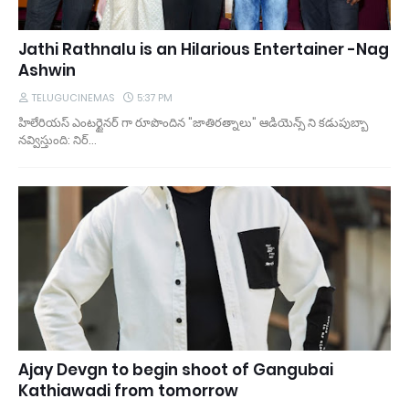
Jathi Rathnalu is an Hilarious Entertainer -Nag
Ashwin
TELUGUCINEMAS
5:37 PM
హిలేరియస్ ఎంటర్టైనర్ గా రూపొందిన "జాతిరత్నాలు" ఆడియెన్స్ ని కడుపుబ్బా
నవ్విస్తుంది: నిర్…
Ajay Devgn to begin shoot of Gangubai
Kathiawadi from tomorrow