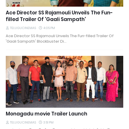
Ace Director SS Rajamouli Unveils The Fun-
filled Trailer Of 'Gaali Sampath'
TELUGUCINEMAS
4:05 PM
Ace Director SS Rajamouli Unveils The Fun-filled Trailer Of
'Gaali Sampath' Blockbuster Di…
Monagadu movie Trailer Launch
TELUGUCINEMAS
3:51 PM