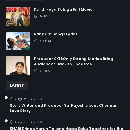
Karthikeya Telugu Full Movie
1:57 PM
Rangam Songs Lyrics
9:04 PM
Producer SKN:Only Strong Stories Bring
Audiences Back to Theatres
6:38 PM
LATEST
August 06, 2026
Story Writer and Producer Sai Rajesh about Chennai
Love Story
August 06, 2026
BHARI Brings Varun Tej and Naga Babu Together for the