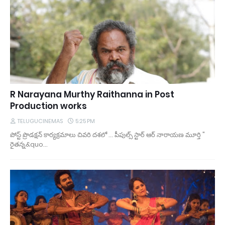
R Narayana Murthy Raithanna in Post
Production works
TELUGUCINEMAS
5:25 PM
పోస్ట్ ప్రొడక్షన్ కార్యక్రమాలు చివరి దశలో ... పీపుల్స్ స్టార్ ఆర్ నారాయణ మూర్తి "
రైతన్న&quo…