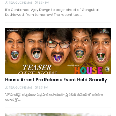
TELUGUCINEMAS
5:34 PM
It's Confirmed: Ajay Devgn to begin shoot of Gangubai
Kathiawadi from tomorrow! The recent tea…
House Arrest Pre Release Event Held Grandly
TELUGUCINEMAS
5:31 PM
'హౌస్ అరెస్ట్' తప్పకుండా పెద్ద హిట్ అవుతుంది- ప్రి రిలీజ్ ఈవెంట్ లో అతిథుల‌
ఆకాంక్ష శ్రీని…