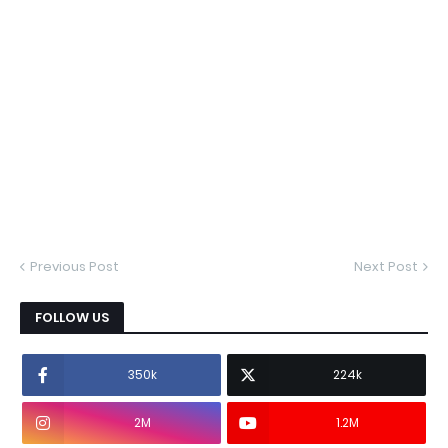
Previous Post
Next Post
FOLLOW US
350k
224k
2M
1.2M