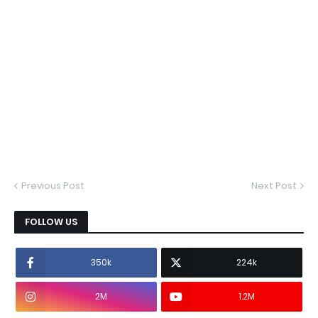
Previous Post
Next Post
FOLLOW US
350k
224k
2M
1.2M