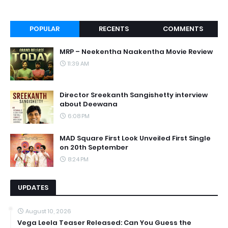
POPULAR
RECENTS
COMMENTS
MRP – Neekentha Naakentha Movie Review
11:39 AM
Director Sreekanth Sangishetty interview
about Deewana
6:08 PM
MAD Square First Look Unveiled First Single
on 20th September
8:24 PM
UPDATES
August 10, 2026
Vega Leela Teaser Released: Can You Guess the