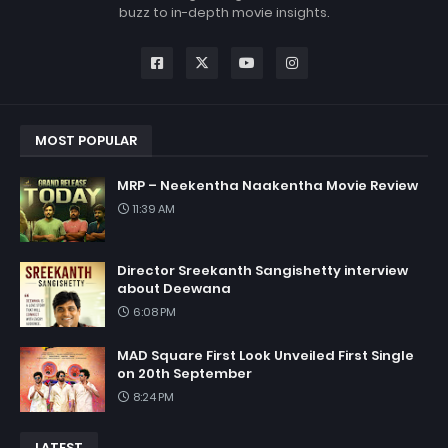
buzz to in-depth movie insights.
MOST POPULAR
MRP – Neekentha Naakentha Movie Review
11:39 AM
Director Sreekanth Sangishetty interview
about Deewana
6:08 PM
MAD Square First Look Unveiled First Single
on 20th September
8:24 PM
LATEST