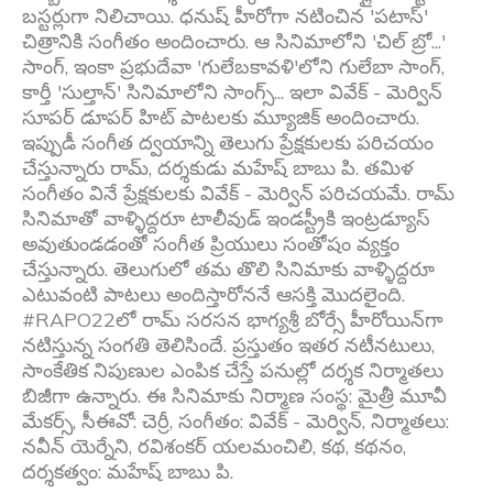
బస్టర్లుగా నిలిచాయి. ధనుష్ హీరోగా నటించిన 'పటాస్'
చిత్రానికి సంగీతం అందించారు. ఆ సినిమాలోని 'చిల్ బ్రో...'
సాంగ్, ఇంకా ప్రభుదేవా 'గులేబకావళి'లోని గులేబా సాంగ్,
కార్తీ 'సుల్తాన్' సినిమాలోని సాంగ్స్... ఇలా వివేక్ - మెర్విన్
సూపర్ డూపర్ హిట్ పాటలకు మ్యూజిక్ అందించారు.
ఇప్పుడీ సంగీత ద్వయాన్ని తెలుగు ప్రేక్షకులకు పరిచయం
చేస్తున్నారు రామ్, దర్శకుడు మహేష్ బాబు పి. తమిళ
సంగీతం వినే ప్రేక్షకులకు వివేక్ - మెర్విన్ పరిచయమే. రామ్
సినిమాతో వాళ్ళిద్దరూ టాలీవుడ్ ఇండస్ట్రీకి ఇంట్రడ్యూస్
అవుతుండడంతో సంగీత ప్రియులు సంతోషం వ్యక్తం
చేస్తున్నారు.‌ తెలుగులో తమ తొలి సినిమాకు వాళ్ళిద్దరూ
ఎటువంటి పాటలు అందిస్తారోననే ఆసక్తి మొదలైంది.
#RAPO22లో రామ్ సరసన భాగ్యశ్రీ బోర్సే హీరోయిన్‌గా
నటిస్తున్న సంగతి తెలిసిందే.‌ ప్రస్తుతం ఇతర నటీనటులు,
సాంకేతిక నిపుణుల ఎంపిక చేస్తే పనుల్లో దర్శక నిర్మాతలు
బిజీగా ఉన్నారు. ఈ సినిమాకు నిర్మాణ సంస్థ: మైత్రీ మూవీ
మేకర్స్, సీఈవో: చెర్రీ, సంగీతం: వివేక్ - మెర్విన్, నిర్మాతలు:
నవీన్ యెర్నేని, రవిశంకర్ యలమంచిలి, కథ, కథనం,
దర్శకత్వం: మహేష్ బాబు పి.