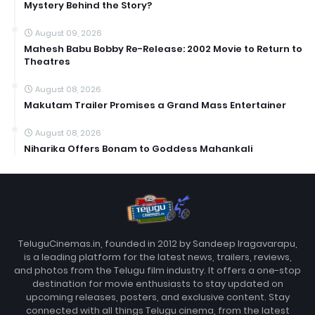
Mystery Behind the Story?
August 09, 2026
Mahesh Babu Bobby Re-Release: 2002 Movie to Return to
Theatres
August 08, 2026
Makutam Trailer Promises a Grand Mass Entertainer
August 08, 2026
Niharika Offers Bonam to Goddess Mahankali
TeluguCinemas.in, founded in 2012 by Sandeep Iragavarapu,
is a leading platform for the latest news, trailers, reviews,
and photos from the Telugu film industry. It offers a one-stop
destination for movie enthusiasts to stay updated on
upcoming releases, posters, and exclusive content. Stay
connected with all things Telugu cinema, from the latest