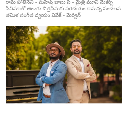
రామ్ పోతినేని - మహేష్ బాబు పి - మైత్రీ మూవీ మేకర్స్
సినిమాతో తెలుగు చిత్రసీమకు పరిచయం కానున్న సంచలన
తమిళ సంగీత ద్వయం వివేక్ - మెర్విన్