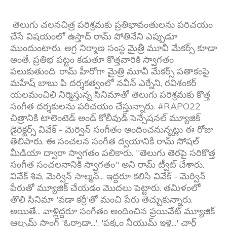
తెలుగు చలనచిత్ర పరిశ్రమకు ప్రతిభావంతులను పరిచయం
చేసే విషయంలో ఉస్తాద్ రామ్ పోతినేని ఎప్పుడూ
ముందుంటారు. అగ్ర నిర్మాణ సంస్థ మైత్రీ మూవీ మేకర్స్ కూడా
అంతే. ప్రతిభ పట్టం కడుతూ కొత్తవారికి స్వాగతం
పలుకుతుంది. రామ్ హీరోగా మైత్రి మూవీ మేకర్స్ పతాకంపై
మహేష్ బాబు పి దర్శకత్వంలో నవీన్ ఎర్నేని, రవిశంకర్
యలమంచిలి నిర్మిస్తున్న సినిమాతో తెలుగు పరిశ్రమకు కొత్త
సంగీత దర్శకులను పరిచయం చేస్తున్నారు. #RAPO22
చిత్రానికి టాలెంటెడ్ అండ్ కోలీవుడ్ సెన్సేషనల్ మ్యూజిక్
డైరెక్టర్స్ వివేక్ - మెర్విన్ సంగీతం అందించనున్నట్లు ఈ రోజు
తెలిపారు. ఈ సంచలన సంగీత ద్వయానికి రామ్ సోషల్
మీడియా ద్వారా స్వాగతం పలికారు. ''తెలుగు తెరపై సరికొత్త
సంగీత సంచలనానికి స్వాగతం'' అని రామ్ ట్వీట్ చేశారు.
వివేక్ శివ, మెర్విన్ సాల్మన్... ఇద్దరూ కలిసి వివేక్ - మెర్విన్
పేరుతో మ్యూజిక్ చేయడం మొదలు పెట్టారు. తమిళంలో
తొలి సినిమా 'వడా కర్రీ'తో మంచి పేరు తెచ్చుకున్నారు.
అయితే... వాళ్లిద్దరూ సంగీతం అందించిన ప్రయివేట్ మ్యూజిక్
ఆల్బమ్ సాంగ్ 'ఓర్శాడా...', 'పక్కం నీయుమ్ ఇళ్లై...' చార్ట్