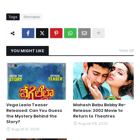
Tags
filmnews
YOU MIGHT LIKE
View all
Vega Leela Teaser
Mahesh Babu Bobby Re-
Released: Can You Guess
Release: 2002 Movie to
the Mystery Behind the
Return to Theatres
Story?
August 09, 2026
August 10, 2026