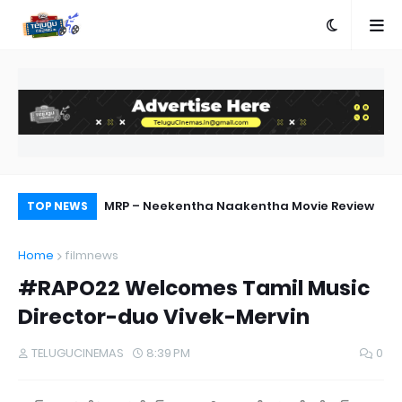
ographer Rishi
MRP – Neekentha Naakentha Movie Review
Di
TOP NEWS
ab
Home
filmnews
#RAPO22 Welcomes Tamil Music
Director-duo Vivek-Mervin
TELUGUCINEMAS
8:39 PM
0