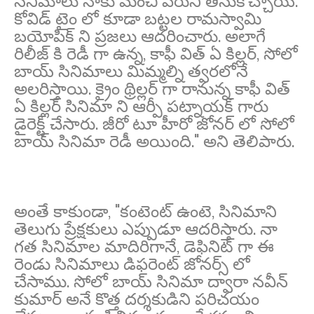
సినిమాలు నాకు మంచి పేరుని తీసుకొచ్చాయి.
కోవిడ్ టైం లో కూడా బట్టల రామస్వామి
బయోపిక్ ని ప్రజలు ఆదరించారు. అలాగే
రిలీజ్ కి రెడీ గా ఉన్న, కాఫీ విత్ ఏ కిల్లర్, సోలో
బాయ్ సినిమాలు మిమ్మల్ని త్వరలోనే
అలరిస్తాయి. క్రైం థ్రిల్లర్ గా రానున్న కాఫీ విత్
ఏ కిల్లర్ సినిమా ని ఆర్పీ పట్నాయక్ గారు
డైరెక్ట్ చేసారు. జీరో టూ హీరో జోనర్ లో సోలో
బాయ్ సినిమా రెడీ అయింది." అని తెలిపారు.
అంతే కాకుండా, "కంటెంట్ ఉంటె, సినిమాని
తెలుగు ప్రేక్షకులు ఎప్పుడూ ఆదరిస్తారు. నా
గత సినిమాల మాదిరిగానే, డెఫినిట్ గా ఈ
రెండు సినిమాలు డిఫరెంట్ జోనర్స్ లో
చేసాము. సోలో బాయ్ సినిమా ద్వారా నవీన్
కుమార్ అనే కొత్త దర్శకుడిని పరిచయం