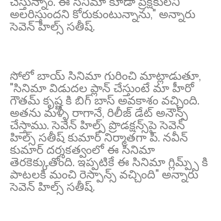
చేస్తున్నాం. ఈ సినిమా కూడా ప్రేక్షకులని
అలరిస్తుందని కోరుకుంటున్నాను," అన్నారు
సెవెన్ హిల్స్ సతీష్.
సోలో బాయ్ సినిమా గురించి మాట్లాడుతూ,
"సినిమా విడుదల ప్లాన్ చేస్తుంటే మా హీరో
గౌతమ్ కృష్ణ కి బిగ్ బాస్ అవకాశం వచ్చింది.
అతను మళ్ళీ రాగానే, రిలీజ్ డేట్ అనౌన్స్
చేస్తాము. సెవెన్ హిల్స్ ప్రొడక్షన్స్‌పై సెవెన్
హిల్స్ సతీష్ కుమార్ నిర్మాతగా పి. నవీన్
కుమార్ దర్శకత్వంలో ఈ సినిమా
తెరకెక్కుతోంది. ఇప్పటికే ఈ సినిమా గ్లిమ్ప్స్ కి
పాటలకి మంచి రెస్పాన్స్ వచ్చింది" అన్నారు
సెవెన్ హిల్స్ సతీష్.