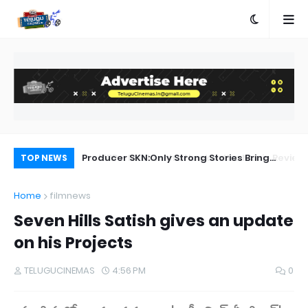
a Movie Review
Producer SKN:Only Strong Stories Bring
Ra
TOP NEWS
Audiences Back to Theatres
Home
filmnews
Seven Hills Satish gives an update
on his Projects
TELUGUCINEMAS
4:56 PM
0