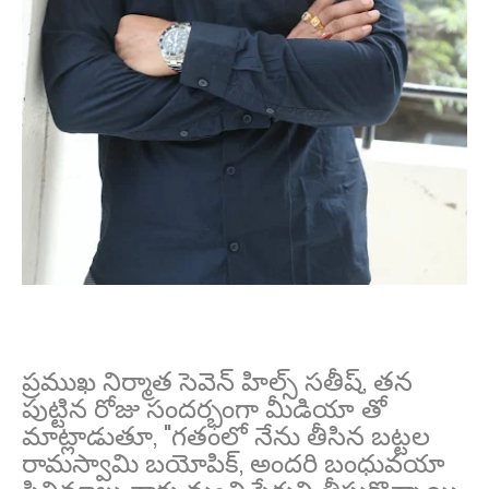
ప్రముఖ నిర్మాత సెవెన్ హిల్స్ సతీష్, తన
పుట్టిన రోజు సందర్భంగా మీడియా తో
మాట్లాడుతూ, "గతంలో నేను తీసిన బట్టల
రామస్వామి బయోపిక్, అందరి బంధువయా