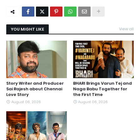
YOU MIGHT LIKE
View all
Story Writer and Producer
BHARI Brings Varun Tej and
Sai Rajesh about Chennai
Naga Babu Together for
Love Story
the First Time
August 06, 2026
August 06, 2026