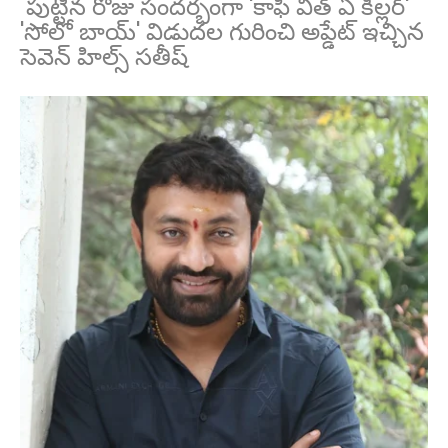
పుట్టిన రోజు సందర్భంగా 'కాఫీ విత్ ఏ కిల్లర్'
'సోలో బాయ్' విడుదల గురించి అప్డేట్ ఇచ్చిన
సెవెన్ హిల్స్ సతీష్