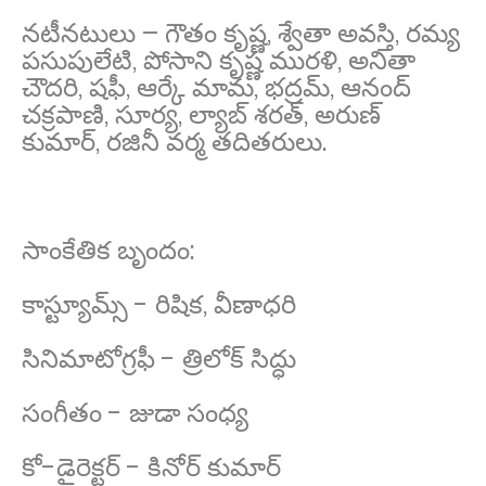
నటీనటులు – గౌతం కృష్ణ, శ్వేతా అవస్తి, రమ్య
పసుపులేటి, పోసాని కృష్ణ మురళి, అనితా
చౌదరి, షఫీ, ఆర్కే మామ, భద్రమ్, ఆనంద్
చక్రపాణి, సూర్య, ల్యాబ్ శరత్, అరుణ్
కుమార్, రజినీ వర్మ తదితరులు.
సాంకేతిక బృందం:
కాస్ట్యూమ్స్ - రిషిక, వీణాధరి
సినిమాటోగ్రఫీ - త్రిలోక్ సిద్ధు
సంగీతం - జుడా సంధ్య
కో-డైరెక్టర్ - కినోర్ కుమార్