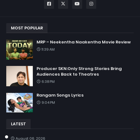
MOST POPULAR
MRP – Neekentha Naakentha Movie Review
11:39 AM
Producer SKN:Only Strong Stories Bring
Audiences Back to Theatres
6:38 PM
Rangam Songs Lyrics
9:04 PM
LATEST
August 06, 2026