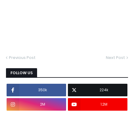
Previous Post
Next Post
FOLLOW US
350k
224k
2M
1.2M