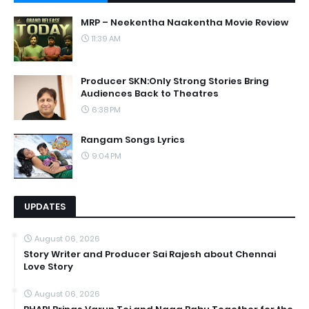
MRP – Neekentha Naakentha Movie Review
11:39 AM
Producer SKN:Only Strong Stories Bring
Audiences Back to Theatres
6:38 PM
Rangam Songs Lyrics
9:04 PM
UPDATES
August 06, 2026
Story Writer and Producer Sai Rajesh about Chennai
Love Story
August 06, 2026