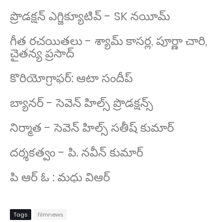
ప్రొడక్షన్ ఎగ్జిక్యూటివ్ - SK నయీమ్
గీత రచయితలు - శ్యామ్ కాసర్ల, పూర్ణా చారి,
చైతన్య ప్రసాద్
కొరియోగ్రాఫర్: ఆటా సందీప్
బ్యానర్ - సెవెన్ హిల్స్ ప్రొడక్షన్స్
నిర్మాత - సెవెన్ హిల్స్ సతీష్ కుమార్
దర్శకత్వం - పి. నవీన్ కుమార్
పి ఆర్ ఓ : మధు విఆర్
Tags
filmnews