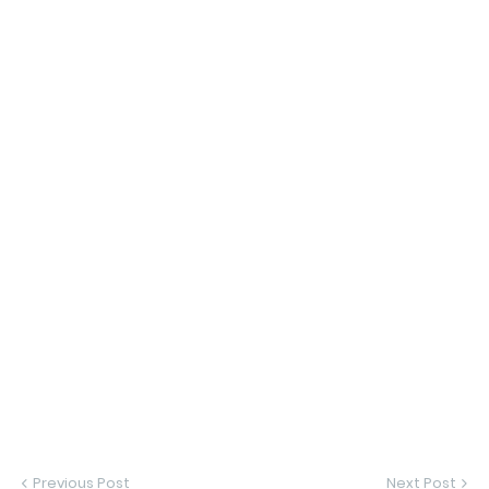
Previous Post
Next Post