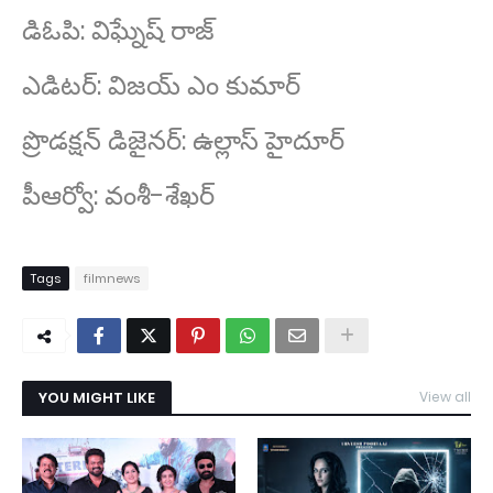
డిఓపి: విఘ్నేష్ రాజ్
ఎడిటర్: విజయ్ ఎం కుమార్
ప్రొడక్షన్ డిజైనర్: ఉల్లాస్ హైదూర్
పీఆర్వో: వంశీ-శేఖర్
Tags
filmnews
YOU MIGHT LIKE
View all