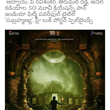
అద్వాయ్, పి రవిశంకర్, తిరుమల్ రెడ్డి, అనిల్
కడియాల, SG మూవీ క్రియేషన్స్ పాన్
ఇండియా ఫిల్మ్ పవర్‌ఫుల్‌ టైటిల్
'సుబ్రహ్మణ్య', ప్రీ-లుక్ పోస్టర్ స్పెల్‌బైండ్స్