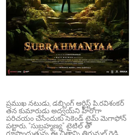
ప్రముఖ నటుడు, డబ్బింగ్ ఆర్టిస్ట్ పి.రవిశంకర్
తన కుమారుడు అద్వయ్‌ని హీరోగా
పరిచయం చేసేందుకు సెకెండ్ టైమ్ మెగాఫోన్
పట్టారు. “సుబ్రహ్మణ్య” టైటిల్ తో
రూపొందుతున్న ఈ చిత్రాన్ని తిరుమల్ రెడ్డి,