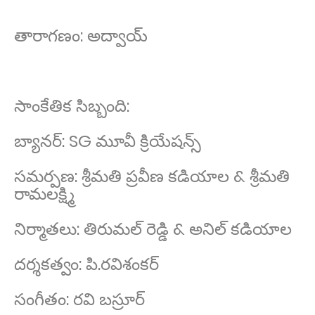
తారాగణం: అద్వాయ్
సాంకేతిక సిబ్బంది:
బ్యానర్: SG మూవీ క్రియేషన్స్
సమర్పణ: శ్రీమతి ప్రవీణ కడియాల & శ్రీమతి
రామలక్ష్మి
నిర్మాతలు: తిరుమల్ రెడ్డి & అనిల్ కడియాల
దర్శకత్వం: పి.రవిశంకర్
సంగీతం: రవి బస్రూర్