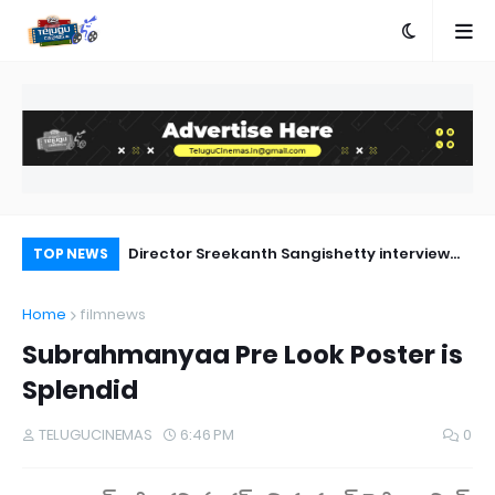
a Movie Review
Director Sreekanth Sangishetty interview
MA
TOP NEWS
about Deewana
on
Home
filmnews
Subrahmanyaa Pre Look Poster is
Splendid
TELUGUCINEMAS
6:46 PM
0