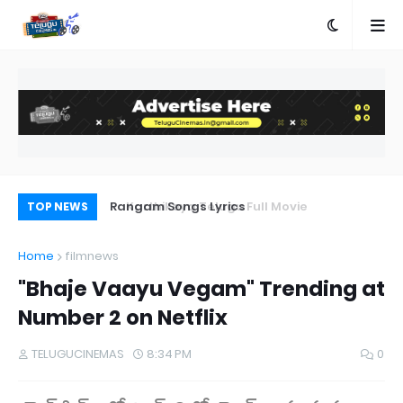
e
Rangam Songs Lyrics
Pr
TOP NEWS
Au
Home
filmnews
"Bhaje Vaayu Vegam" Trending at
Number 2 on Netflix
TELUGUCINEMAS
8:34 PM
0