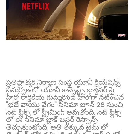
ప్రతిష్ఠాత్మక నిర్మాణ సంస్థ యూవీ క్రియేషన్స్
సమర్పణలో యూవీ కాన్సెప్ట్స్ బ్యానర్ పై
హీరో కార్తికేయ గుమ్మకొండ హీరోగా నటించిన
"భజే వాయు వేగం" సినిమా జూన్ 28 నుంచి
నెట్ ఫ్లిక్స్ లో స్ట్రీమింగ్ అవుతోంది. నెట్ ఫ్లిక్స్
లో ఈ సినిమా బ్లాక్ బస్టర్ రెస్పాన్స్
తెచ్చుకుంటోంది. అతి తక్కువ టైమ్ లో