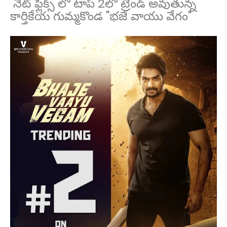
నెట్ ఫ్లిక్స్ లో టాప్ 2లో ట్రెండ్ అవుతున్న
కార్తికేయ గుమ్మకొండ "భజే వాయు వేగం"