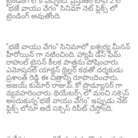
ట్రెండింగ్ లోకి వచ్చింది. ప్రస్తుతం టాప్ 2 లో
"భజే వాయు వేగం" సినిమా నెట్ ఫ్లిక్స్ లో
ట్రెండింగ్ అవుతోంది.
"భజే వాయు వేగం" సినిమాలో ఐశ్వర్య మీనన్
హీరోయిన్ గా నటించింది. హ్యాపీ డేస్ ఫేమ్
రాహుల్ టైసన్ కీలక పాత్రను పోషించారు.
ఎమోషనల్ యాక్షన్ థ్రిల్లర్ కథతో దర్శకుడు
ప్రశాంత్ రెడ్డి ఈ చిత్రాన్ని రూపొందించారు.
అజయ్ కుమార్ రాజు.పి. కో ప్రొడ్యూసర్ గా
వ్యవహరించారు. థియేటర్స్ లో మంచి సక్సెస్
అందుకున్న"భజే వాయు వేగం" ఇప్పుడు నెట్
ఫ్లిక్స్ లోనూ అదే సక్సెస్ రిపీట్ చేస్తోంది.