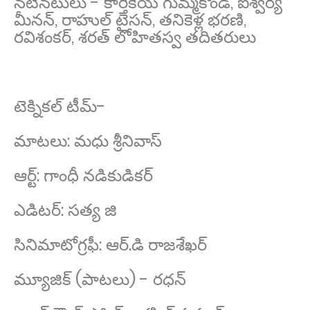
నటీనటులు - కార్తికేయ గుమ్మకొండ, ఐశ్వర్య
మీనన్, రాహుల్ టైసన్, తనికెళ్ల భరణి,
రవిశంకర్, శరత్ లోహితస్వ తదితరులు
టెక్నికల్ టీమ్-
మాటలు: మధు శ్రీనివాస్
ఆర్ట్: గాంధీ నడికుడికర్
ఎడిటర్: సత్య జి
సినిమాటోగ్రఫీ: ఆర్.డి రాజశేఖర్
మ్యూజిక్ (పాటలు) - రధన్