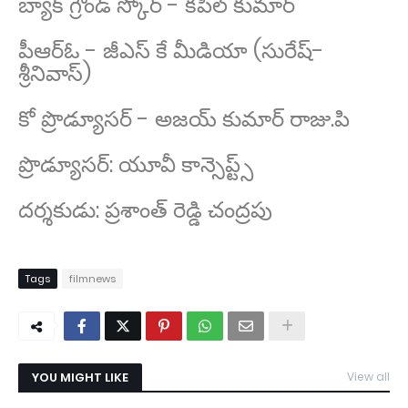
బ్యాక్ గ్రౌండ్ స్కోర్ - కపిల్ కుమార్
పీఆర్ఓ - జీఎస్ కే మీడియా (సురేష్-
శ్రీనివాస్)
కో ప్రొడ్యూసర్ - అజయ్ కుమార్ రాజు.పి
ప్రొడ్యూసర్: యూవీ కాన్సెప్ట్స్
దర్శకుడు: ప్రశాంత్ రెడ్డి చంద్రపు
Tags
filmnews
YOU MIGHT LIKE
View all