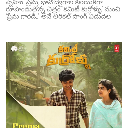
స్నేహం, ప్రేమ, భావోద్వేగాల కలయికగా
రూపొందుతోన్న చిత్రం ‘కమిటీ కుర్రోళ్ళు’ నుంచి
‘ప్రేమ గారడీ..’ అనే లిరిక‌ల్ సాంగ్ విడుద‌ల‌