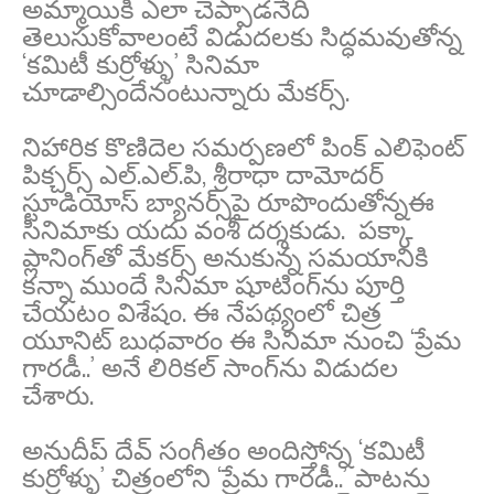
అమ్మాయికి ఎలా చెప్పాడ‌నేది
తెలుసుకోవాలంటే విడుద‌ల‌కు సిద్ధ‌మ‌వుతోన్న
‘కమిటీ కుర్రోళ్ళు’ సినిమా
చూడాల్సిందేనంటున్నారు మేకర్స్.
నిహారిక కొణిదెల సమర్పణలో పింక్ ఎలిఫెంట్
పిక్చర్స్ ఎల్.ఎల్.పి, శ్రీరాధా దామోదర్
స్టూడియోస్ బ్యానర్స్‌పై రూపొందుతోన్నఈ
సినిమాకు య‌దు వంశీ ద‌ర్శ‌కుడు. ప‌క్కా
ప్లానింగ్‌తో మేక‌ర్స్ అనుకున్న స‌మ‌యానికి
క‌న్నా ముందే సినిమా షూటింగ్‌ను పూర్తి
చేయ‌టం విశేషం. ఈ నేపథ్యంలో చిత్ర
యూనిట్ బుధ‌వారం ఈ సినిమా నుంచి ‘ప్రేమ
గారడీ..’ అనే లిరికల్ సాంగ్‌ను విడుదల
చేశారు.
అనుదీప్ దేవ్ సంగీతం అందిస్తోన్న ‘కమిటీ
కుర్రోళ్ళు’ చిత్రంలోని ‘ప్రేమ గారడీ..’ పాటను