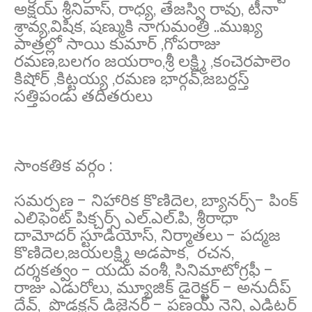
అక్షయ్ శ్రీనివాస్, రాధ్య, తేజస్వి రావు, టీనా
శ్రావ్య,విషిక, షణ్ముకి నాగుమంత్రి ..ముఖ్య
పాత్రల్లో సాయి కుమార్ ,గోపరాజు
రమణ,బలగం జయరాం,శ్రీ లక్ష్మి ,కంచెరపాలెం
కిషోర్ ,కిట్టయ్య ,రమణ భార్గవ్,జబర్దస్త్
సత్తిపండు తదితరులు
సాంకతిక వర్గం :
సమర్పణ - నిహారిక కొణిదెల, బ్యానర్స్- పింక్
ఎలిఫెంట్ పిక్చర్స్ ఎల్.ఎల్.పి, శ్రీరాధా
దామోదర్ స్టూడియోస్, నిర్మాతలు - పద్మజ
కొణిదెల,జయలక్ష్మి అడపాక, రచన,
దర్శకత్వం - యదు వంశీ, సినిమాటోగ్రఫీ -
రాజు ఎడురోలు, మ్యూజిక్ డైరెక్టర్ - అనుదీప్
దేవ్, ప్రొడక్షన్ డిజైనర్ - ప్రణయ్ నైని, ఎడిటర్