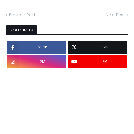
Previous Post
Next Post
FOLLOW US
350k
224k
2M
1.2M