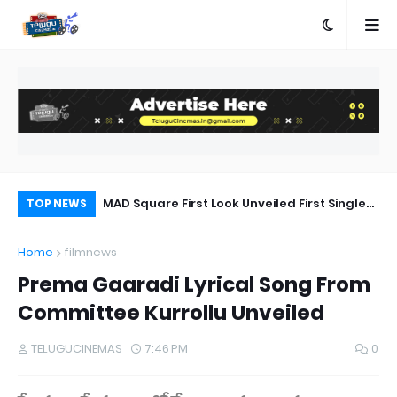
a Movie Review
MAD Square First Look Unveiled First Single
Ka
TOP NEWS
on 20th September
Bh
Home
filmnews
Prema Gaaradi Lyrical Song From
Committee Kurrollu Unveiled
TELUGUCINEMAS
7:46 PM
0