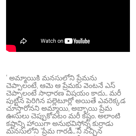
‘ అమ్మాయికి మనసులోని ప్రేమను
చెప్పాలంటే, ఆమె ఆ ప్రేమకు వెంటనే ఎస్
చెప్పాలంటే సాధార‌ణ విష‌యం కాదు.. మ‌రీ
పుట్టిన పెరిగిన ప‌ల్లెటూర్లో అయితే ఎవ‌రెక్క‌డ
చూస్తారోన‌ని అమ్మాయి, అబ్బాయి ప్రేమ
ఊసులు చెప్పుకోవ‌టం మ‌రీ క‌ష్టం. అలాంటి
క‌ష్టాన్ని హాయిగా అనుభ‌విస్తోన్న కుర్రాడు
మ‌న‌సులోని ‘ప్రేమ గారడీ..’ని న‌చ్చిన