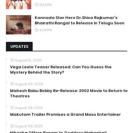
8:24 PM
Kannada Star Hero Dr.Shiva Rajkumar’s
Bhairathi Rangal to Release in Telugu Soon
6:24 PM
UPDATES
August 10, 2026
Vega Leela Teaser Released: Can You Guess the
Mystery Behind the Story?
August 09, 2026
Mahesh Babu Bobby Re-Release: 2002 Movie to Return to
Theatres
August 08, 2026
Makutam Trailer Promises a Grand Mass Entertainer
August 08, 2026
Niharika Offers Bonam to Goddess Mahankali