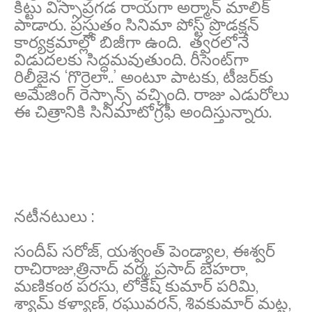
కిట్టు విస్సాప్రగడ రాయగా అర్మాన్ మాలిక్
పాడారు. ప్ర‌స్తుతం సినిమా పోస్ట్ ప్రొడ‌క్ష‌న్
కార్య‌క్ర‌మాల్లో బిజీగా ఉంది. త్వరలోనే
విడుదలకు సిద్ధమవుతుంది. రీసెంట్‌గా
రిలీజైన ‘గొర్రెలా..’ అంటూ పాటకు, టీజ‌ర్‌కు
అమేజింగ్ రెస్పాన్స్ వచ్చింది. రాజు ఎడురోలు
ఈ చిత్రానికి సినిమాటోగ్ర‌ఫీ అందిస్తున్నారు.
నటీనటులు :
సందీప్ సరోజ్, యశ్వంత్ పెండ్యాల, ఈశ్వర్
రాచిరాజు,త్రినాద్ వర్మ, ప్రసాద్ బెహరా,
మణికంఠ పరసు, లోకేష్ కుమార్ పరిమి,
శ్యామ్ కళ్యాణ్, రఘువరన్, శివకుమార్ మట్ట,