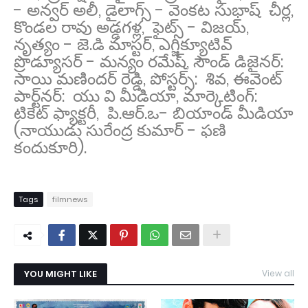
- అన్వర్ అలీ, డైలాగ్స్ - వెంకట సుభాష్ చీర్ల,
కొండల రావు అడ్డగళ్ల, ఫైట్స్ - విజయ్,
నృత్యం - జె.డి మాస్టర్, ఎగ్జిక్యూటివ్
ప్రొడ్యూసర్ - మన్యం రమేష్, సౌండ్ డిజైన‌ర్‌:
సాయి మ‌ణింద‌ర్ రెడ్డి, పోస్ట‌ర్స్‌: శివ‌, ఈవెంట్
పార్ట్‌న‌ర్‌: యు వి మీడియా, మార్కెటింగ్‌:
టికెట్ ఫ్యాక్ట‌రీ, పి.ఆర్.ఒ- బియాండ్ మీడియా
(నాయుడు సురేంద్ర కుమార్ - ఫణి
కందుకూరి).
Tags
filmnews
YOU MIGHT LIKE
View all