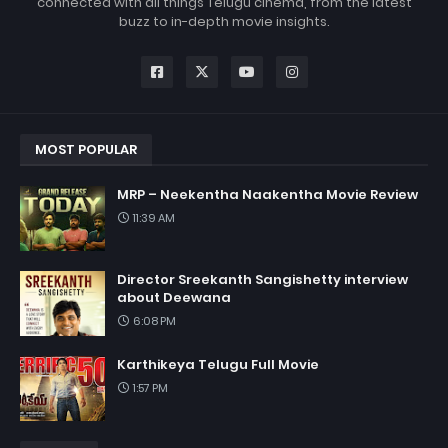
connected with all things Telugu cinema, from the latest
buzz to in-depth movie insights.
MOST POPULAR
MRP – Neekentha Naakentha Movie Review
11:39 AM
Director Sreekanth Sangishetty interview
about Deewana
6:08 PM
Karthikeya Telugu Full Movie
1:57 PM