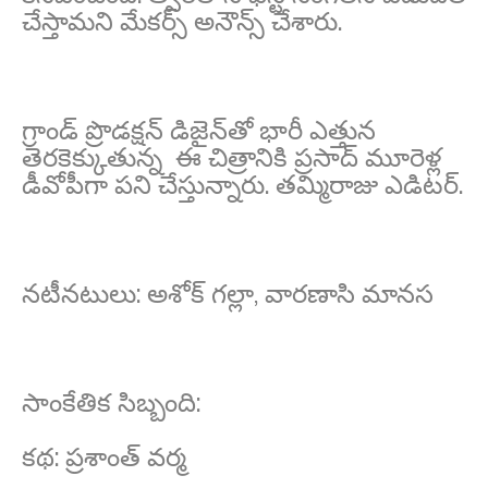
చేస్తామని మేకర్స్ అనౌన్స్ చేశారు.
గ్రాండ్ ప్రొడక్షన్ డిజైన్‌తో భారీ ఎత్తున
తెరకెక్కుతున్న ఈ చిత్రానికి ప్రసాద్ మూరెళ్ల
డీవోపీగా పని చేస్తున్నారు. తమ్మిరాజు ఎడిటర్.
నటీనటులు: అశోక్ గల్లా, వారణాసి మానస
సాంకేతిక సిబ్బంది:
కథ: ప్రశాంత్ వర్మ