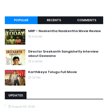
POPULAR
RECENTS
COMMENTS
MRP – Neekentha Naakentha Movie Review
11:39 AM
Director Sreekanth Sangishetty interview
about Deewana
6:08 PM
Karthikeya Telugu Full Movie
1:57 PM
UPDATES
August 09, 2026