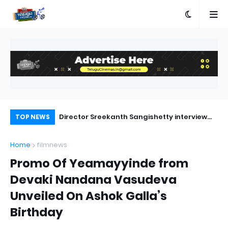
a Movie Review
Director Sreekanth Sangishetty interview
Ka
TOP NEWS
about Deewana
Home
filmnews
Promo Of Yeamayyinde from
Devaki Nandana Vasudeva
Unveiled On Ashok Galla’s
Birthday