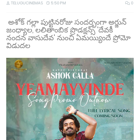
TELUGUCINEMAS
5:50 PM
0
అశోక్ గల్లా పుట్టినరోజు సందర్భంగా అర్జున్
జంధ్యాల, లలితాంబిక ప్రొడక్షన్స్ 'దేవకీ
నందన వాసుదేవ' నుంచి ఏమయ్యిందే ప్రోమో
విడుదల