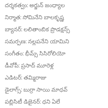
దర్శకత్వం: అర్జున్ జంధ్యాల
నిర్మాత: సోమినేని బాలకృష్ణ
బ్యానర్: లలితాంబిక ప్రొడక్షన్స్
సమర్పణ: నల్లపనేని యామిని
సంగీతం: భీమ్స్ సిసిరోలియో
డీవోపీ: ప్రసాద్ మూరెళ్ల
ఎడిటర్: తమ్మిరాజు
డైలాగ్స్: బుర్రా సాయి మాధవ్
పబ్లిసిటీ డిజైనర్: ధని ఏలే