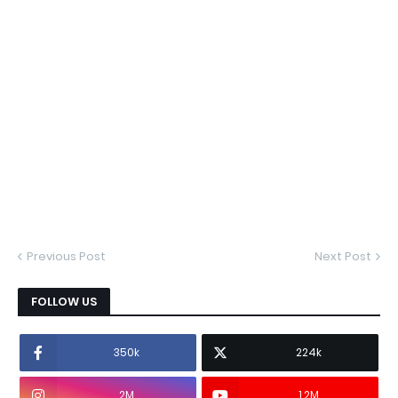
Previous Post
Next Post
FOLLOW US
350k
224k
2M
1.2M