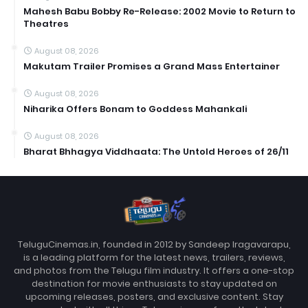
Mahesh Babu Bobby Re-Release: 2002 Movie to Return to
Theatres
August 08, 2026
Makutam Trailer Promises a Grand Mass Entertainer
August 08, 2026
Niharika Offers Bonam to Goddess Mahankali
August 08, 2026
Bharat Bhhagya Viddhaata: The Untold Heroes of 26/11
TeluguCinemas.in, founded in 2012 by Sandeep Iragavarapu,
is a leading platform for the latest news, trailers, reviews,
and photos from the Telugu film industry. It offers a one-stop
destination for movie enthusiasts to stay updated on
upcoming releases, posters, and exclusive content. Stay