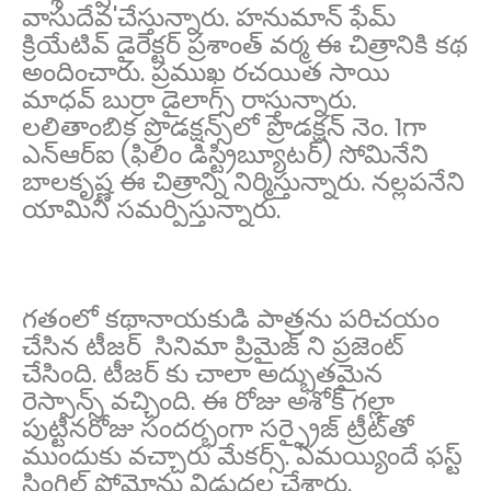
వాసుదేవ'చేస్తున్నారు. హనుమాన్ ఫేమ్
క్రియేటివ్ డైరెక్టర్ ప్రశాంత్ వర్మ ఈ చిత్రానికి కథ
అందించారు. ప్రముఖ రచయిత సాయి
మాధవ్ బుర్రా డైలాగ్స్ రాస్తున్నారు.
లలితాంబిక ప్రొడక్షన్స్‌లో ప్రొడక్షన్‌ నెం. 1గా
ఎన్‌ఆర్‌ఐ (ఫిలిం డిస్ట్రిబ్యూటర్‌) సోమినేని
బాలకృష్ణ ఈ చిత్రాన్ని నిర్మిస్తున్నారు. నల్లపనేని
యామిని సమర్పిస్తున్నారు.
గతంలో కథానాయకుడి పాత్రను పరిచయం
చేసిన టీజర్‌ సినిమా ప్రిమైజ్ ని ప్రజెంట్
చేసింది. టీజర్ కు చాలా అద్భుతమైన
రెస్పాన్స్ వచ్చింది. ఈ రోజు అశోక్ గల్లా
పుట్టినరోజు సందర్భంగా సర్ప్రైజ్ ట్రీట్‌తో
ముందుకు వచ్చారు మేకర్స్. ఏమయ్యిందే ఫస్ట్
సింగిల్ ప్రోమోను విడుదల చేశారు.