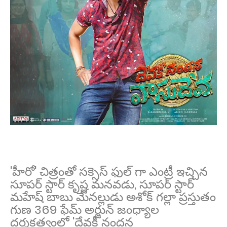
'హీరో' చిత్రంతో సక్సెస్ ఫుల్ గా ఎంట్రీ ఇచ్చిన
సూపర్ స్టార్ కృష్ణ మనవడు, సూపర్ స్టార్
మహేష్ బాబు మేనల్లుడు అశోక్ గల్లా ప్రస్తుతం
గుణ 369 ఫేమ్ అర్జున్ జంధ్యాల
దర్శకత్వంలో 'దేవకీ నందన