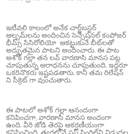
ఇటీవలి కాలంలో అనేక చార్ట్‌బస్టర్
ఆల్బమ్‌లను అందించిన సెన్సేషనల్ కంపోజర్
భీమ్స్ సిసిరోలియో ఆకట్టుకునే బీట్‌లతో
అద్భుతమైన పాటని అందించారు. ఈ పాట
అశోక్ గల్లా తన లవ్ వారణాసి మానస పట్ల
చూపుతున్న ఆరాధనను చూపుతుంది. ఇద్దరూ
ఒకరినొకరు ఇష్టపడతారు. కానీ తమ రిలేషన్
ని సీక్రెట్ గా వుంచుతారు.
ఈ పాటలో అశోక్ గల్లా ఆనందంగా
కనిపించగా, వారణాసి మానస అందంగా
ఉంది. వీరి జోడి తెరపై ఆకర్షణీయంగా
కనిపించింది. త్వరలోనే ఫస్ట్ సింగిల్‌ని విడుదల