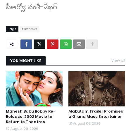
పీఆర్వో: వంశీ-శేఖర్
Tags
filmnews
YOU MIGHT LIKE
View all
Mahesh Babu Bobby Re-
Makutam Trailer Promises
Release: 2002 Movie to
a Grand Mass Entertainer
Return to Theatres
August 08, 2026
August 09, 2026