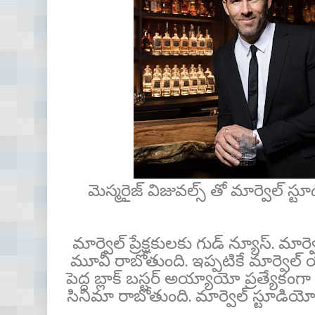
మెస్మరైజ్ విజువల్స్ తో మార్వెల్ స్ట
మార్వెల్ ప్రేక్ష‌కుల‌కు గుడ్ న్యూస్. 
మూవీ రాబోతుంది. ఇప్ప‌టికే మార్వెల్ 
పెద్ద బ్లాక్ బస్టర్ అయ్యాయో ప్రత్యేకం
సినిమా రాబోతుంది. మార్వెల్ స్టూడియోస్ 