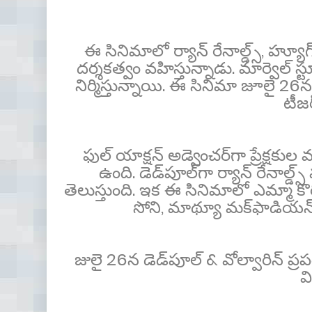
ఈ సినిమాలో ర్యాన్ రేనాల్డ్స్, హ్యూగ్ జ
ద‌ర్శ‌క‌త్వం వ‌హిస్తున్నాడు. మార్వెల్
నిర్మిస్తున్నాయి. ఈ సినిమా జూలై 26న 
టీజ‌
ఫుల్ యాక్ష‌న్ అడ్వెంచర్‌గా ప్రేక్ష
ఉంది. డెడ్‌పూల్‌గా ర్యాన్ రేనాల్డ్స
తెలుస్తుంది. ఇక ఈ సినిమాలో ఎమ్మా కొరిన్
సోని, మాథ్యూ మక్‌ఫాడియన్ త
జులై 26న డెడ్‌పూల్ & వోల్వారిన్ ప్రప
వ