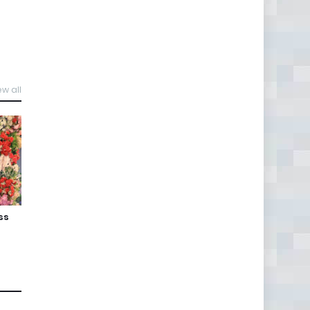
ew all
ss