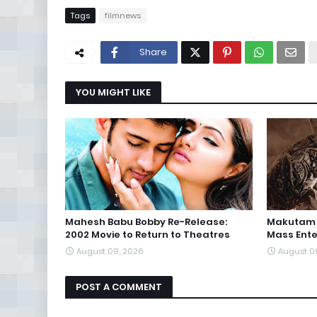
Tags
filmnews
Share
YOU MIGHT LIKE
Mahesh Babu Bobby Re-Release:
Makutam T
2002 Movie to Return to Theatres
Mass Ente
August 09, 2026
August 0
POST A COMMENT