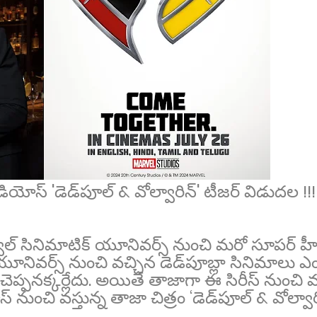
ూడియోస్ 'డెడ్‌పూల్ & వోల్వారిన్' టీజర్ విడుదల !!!
మార్వెల్ సినిమాటిక్ యూనివర్స్ నుంచి మ‌రో సూప‌ర్ హ
యూనివర్స్ నుంచి వ‌చ్చిన డెడ్‌పూబ్లా సినిమాలు 
గా చెప్పనక్కర్లేదు. అయితే తాజాగా ఈ సిరీస్ నుంచి 
నుంచి వ‌స్తున్న తాజా చిత్రం ‘డెడ్‌పూల్ & వోల్వార
.