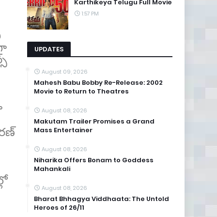
Karthikeya Telugu Full Movie
1:57 PM
ీ
గా
UPDATES
స్
August 09, 2026
Mahesh Babu Bobby Re-Release: 2002
Movie to Return to Theatres
ా
August 08, 2026
Makutam Trailer Promises a Grand
కరణ్
Mass Entertainer
August 08, 2026
Niharika Offers Bonam to Goddess
Mahankali
లో
August 08, 2026
Bharat Bhhagya Viddhaata: The Untold
Heroes of 26/11