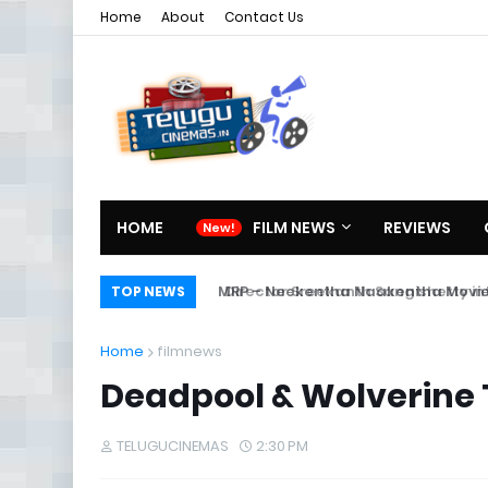
Home
About
Contact Us
HOME
FILM NEWS
REVIEWS
Director Sreekanth Sangishetty int
TOP NEWS
Home
filmnews
Deadpool & Wolverine 
TELUGUCINEMAS
2:30 PM