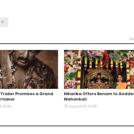
Vi
railer Promises a Grand
Niharika Offers Bonam to Godde
rtainer
Mahankali
8, 2026
August 08, 2026