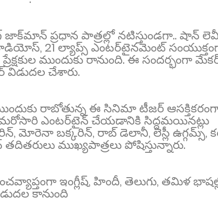
ాక్‌మాన్ ప్ర‌ధాన పాత్ర‌ల్లో న‌టిస్తుండ‌గా.. షాన్ లెవ
 స్టూడియోస్, 21 ల్యాప్స్ ఎంట‌ర్‌టైన‌మెంట్ సంయుక్తం
ప్రేక్ష‌కుల ముందుకు రానుంది. ఈ సంద‌ర్భంగా మేక‌ర్
ర్ విడుదల చేశారు.
కుల ముందుకు రాబోతున్న ఈ సినిమా టీజర్ ఆసక్తికరంగ
్ మ‌రోసారి ఎంట‌ర్‌టైన్ చేయ‌డానికి సిద్ద‌మ‌యిన‌ట్లు
, మోరెనా బక్కరిన్, రాబ్ డెలానీ, లెస్లీ ఉగ్గమ్స్, 
‌దిత‌రులు ముఖ్యపాత్ర‌లు పోషిస్తున్నారు.
ంచవ్యాప్తంగా ఇంగ్లీష్, హిందీ, తెలుగు, తమిళ భాషల్
ిడుదల కానుంది