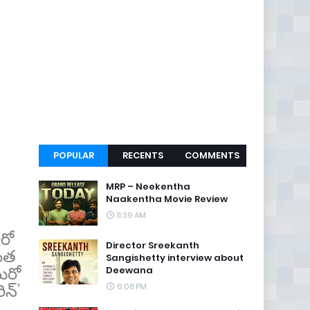
POPULAR
RECENTS
COMMENTS
MRP – Neekentha
Naakentha Movie Review
11:39 AM
ీరో
Director Sreekanth
ఎంత
Sangishetty interview about
మ‌రో
Deewana
ిన్’
6:08 PM