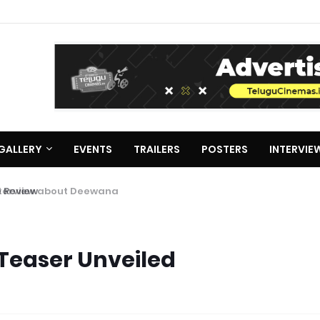
GALLERY
EVENTS
TRAILERS
POSTERS
INTERVIE
erview about Deewana
Teaser Unveiled