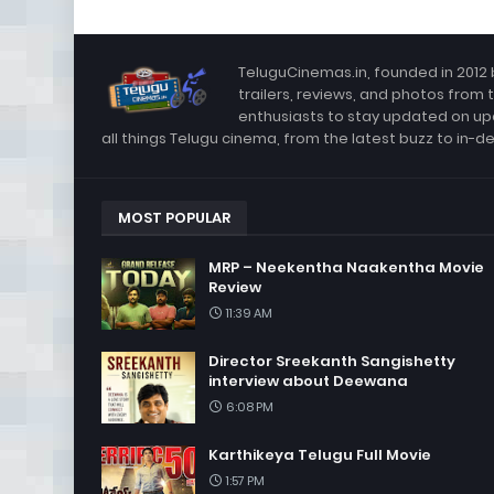
TeluguCinemas.in, founded in 2012 
trailers, reviews, and photos from 
enthusiasts to stay updated on up
all things Telugu cinema, from the latest buzz to in-d
MOST POPULAR
MRP – Neekentha Naakentha Movie
Review
11:39 AM
Director Sreekanth Sangishetty
interview about Deewana
6:08 PM
Karthikeya Telugu Full Movie
1:57 PM