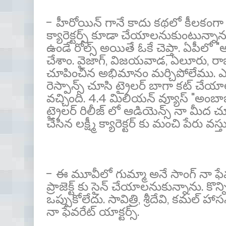
- హీరోయిన్ గానే కాదు కథలో కీలకంగా
క్యారెక్టర్స్ కూడా చేయాలనుకుంటున్నాను
ఉండే రోల్స్ అయితే ఓకే చెప్తా. ఏపీలో
చేశాం. వైజాగ్, విజయవాడ, ఏలూరు, రాజమం
చూపించిన అభిమానం మర్చిపోలేము. ఎం
రెస్పాన్స్ చూసి ట్రైలర్ బాగా కట్ చేయాల
వచ్చింది. 4.4 మిలియన్ వ్యూస్ "అంబాజీ
ట్రైలర్ రిలీజ్ లో ఆడియెన్స్ నా మీ
చేసిన లక్ష్మీ క్యారెక్టర్ కు మంచి పేరు వస్త
- ఈ మూవీలో గుమ్మా అనే సాంగ్ నా ఫేవర
ప్రాజెక్ట్ కు సైన్ చేయాలనుకున్నాను. క
ఒప్పుకోలేదు. సావిత్రి, శ్రీదేవి, కమల్ హాస
నా ఫేవరేట్ యాక్టర్స్.