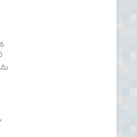
ిన
్
ేను
ా