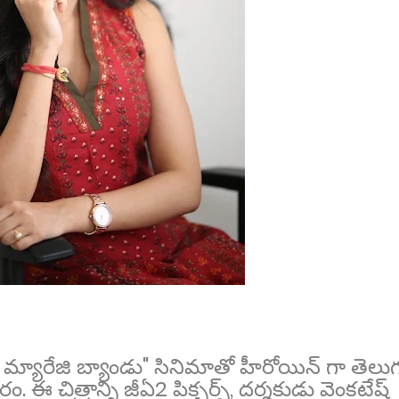
 మ్యారేజి బ్యాండు" సినిమాతో హీరోయిన్ గా తెలు
ఈ చిత్రాన్ని జీఏ2 పిక్చర్స్, దర్శకుడు వెంకటేష్