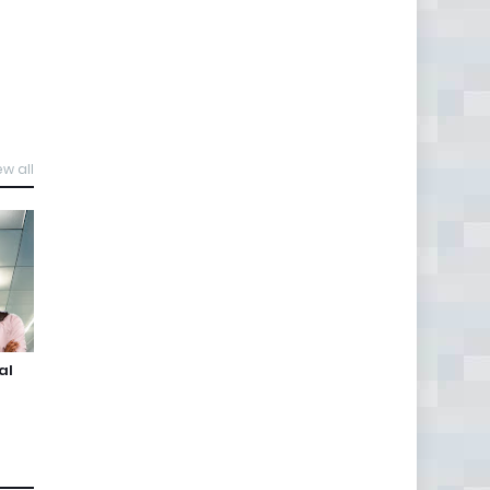
ew all
al