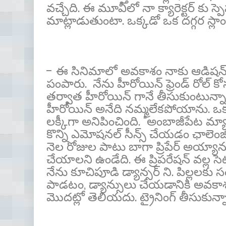
వచ్చేది. ఈ మూవీలో నా క్యారెక్టర్ క
మాట్లాడుతుంటా. ఒక్కడో ఒక దగ్గర స్లాం
- ఈ సినిమాలో అవకాశం నాకు ఆడిషన్ ద్వా
పంపారు. నేను హీరోయిన్ ఫ్రెండ్ రోల్ క
తర్వాత హీరోయిన్ గానే తీసుకుంటున్నాం 
హీరోయిన్ అనేది నమ్మలేకపోయాను. ఒక మం
లక్కీగా అనిపించింది. "అంబాజీపేట మ్యారేజ
కొన్ని ఎమోషనల్ సీన్స్ చేయడం ఛాలెం
నెల రోజుల పాటు బాగా ప్రిపేర్ అయ్యాను. ప్
చేయాలని ఉండేది. ఈ ప్రిపరేషన్ వల్ల స
నేను కూచిపూడి డ్యాన్సర్ ని. పిల్లలకు
పాడటం, డ్యాన్సులు చేయడానికి అవకాశం దొర
మొదట్లో తెలియదు. ట్రైనింగ్ తీసుకున్న