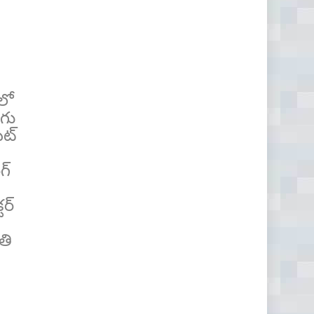
 లో
ుగు
ెట్
గ్
టర్
తి