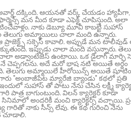
వార్డ్ దక్కింది. ఆయనతో వర్క్ చేయడం హ్యాపీగా,
్ ఫార్మెన్స్ మన మీద కూడా ఎఫెక్ట్ చూపిస్తుంది. అలా
చేవాళ్లం. నాకు డెబ్యూ మూవీ కాబట్టి సుహాస్
భ గల తెలుగు అమ్మాయిలు చాలా మంది ఉన్నారు.
్రాజెక్ట్స్ సక్సెస్ కావాలి. అప్పుడే మన టాలీవుడ్
్కుతుంది. ఇప్పుడు చాలా మంది వస్తున్నారు. తెల
 చాలా అడ్వాంటేజెస్ ఉంటాయి. ఒక డైలాగ్ మార్చి స
ంటనే చెప్పగలను. అదే మరో భాష నటి అయితే అర్థం
ి. తెలుగు అమ్మాయిలే హీరోయిన్స్ అయితే షూటిం
్ గారు "అంబాజీపేట మ్యారేజి బ్యాండు" కథలో ప్రతి
ు. ఇందులో సుహాస్ తో పాటు నేను చేసిన లక్ష్మీ క్యారెక్
ారి పాత్ర బాగుంటుంది. విలన్ క్యారెక్టర్ కూడా
ినిమాలో అందరికీ మంచి క్యారెక్టర్స్ వచ్చాయి. ప్ర
్య గారితో నాకు సీన్స్ లేవు. ఈ కథ గురించి నేను
నే చూడాలి.