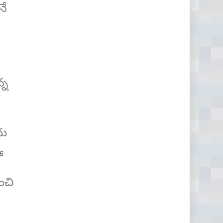
నే
్న
దు
ో
ంచి