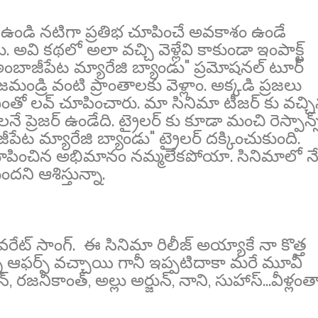
 ఉండి నటిగా ప్రతిభ చూపించే అవకాశం ఉండే
. అవి కథలో అలా వచ్చి వెళ్లేవి కాకుండా ఇంపాక్ట్
 "అంబాజీపేట మ్యారేజి బ్యాండు" ప్రమోషనల్ టూర్
డ్రి వంటి ప్రాంతాలకు వెళ్లాం. అక్కడి ప్రజలు
తో లవ్ చూపించారు. మా సినిమా టీజర్ కు వచ్చ
నే ప్రెజర్ ఉండేది. ట్రైలర్ కు కూడా మంచి రెస్పాన్స
పేట మ్యారేజి బ్యాండు" ట్రైలర్ దక్కించుకుంది.
ద చూపించిన అభిమానం నమ్మలేకపోయా. సినిమాలో న
ుందని ఆశిస్తున్నా.
ేట్ సాంగ్. ఈ సినిమా రిలీజ్ అయ్యాకే నా కొత్త
ొన్ని ఆఫర్స్ వచ్చాయి గానీ ఇప్పటిదాకా మరే మూవీ
న్, రజనీకాంత్, అల్లు అర్జున్, నాని, సుహాస్...వీళ్లంత