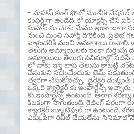
- సుహాస్ కలర్ ఫొటో మూవీకి నేషనల్ అ
కంఫర్ట్ గా ఉండేది. కో యాక్టర్స్ చేసే పర
సుహాస్ ను చూసి మేము ఇంకా బాగా నటిం
నుంచి మంచి సపోర్ట్ దొరికింది. ప్రతి
వాళ్లందరికీ మంచి అవకాశాలు రావాలి. ఆ ప
తెలుగు అమ్మాయిలకు ఇంకా గుర్తింపు దక
అమ్మాయిలు తెలుగు సినిమాల్లో నటిస్తే
లో నాకు ఇస్తే భాష తెలుసు కాబట్టి వె
చేసుకుని నటించేందుకు టైమ్ పడుతుంద
త్వరగా చేసుకోవచ్చు. డైరెక్టర్ దుశ్యంత
ఒక్కరి క్యారెక్టర్ కు ఇంపార్టెన్స్ ఇచ్చార
కు ఇంపార్టెన్స్ ఉంటుంది. అలాగే శరణ్య గ
కీలకంగా సాగుతుంది. రైటింగ్ పరంగా ఈ స
క్యారెక్టర్ బ్యూటిఫుల్ గా ఉంటుంది. శరణ
ఎక్కువగా రివీల్ చేయలేను. సినిమాలో