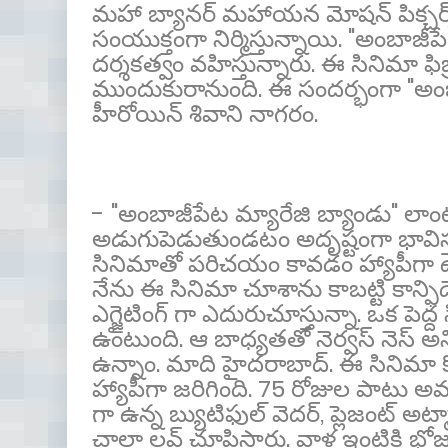
మహా బ్యానర్ మహాయన మోషన్ పిక్చర్స్, 
సంయుక్తంగా నిర్మిస్తున్నాయి. "అంబాజీప
దర్శకత్వం వహిస్తున్నారు. ఈ సినిమా ఫిబ్ర
ముందుకురానుంది. ఈ సందర్భంగా "అంబాజ
హీరోయిన్ శివాని నాగరం.
- "అంబాజీపేట మ్యారేజి బ్యాండు" లా
అడుగుపెడుతుండటం అదృష్టంగా భావిస్తున
సినిమాతో పరిచయం కావడం హ్యాపీగా ఉంది.
నేను ఈ సినిమా చూశాను కాబట్టి కాన్ఫిడె
ఎగ్జైటింగ్ గా ఎదురుచూస్తున్నా. ఒక పెద్
ఉంటుంది. ఆ బాధ్యతతో నెర్వస్ నెస్ అని
ఉన్నాం. మాది హైదరాబాద్. ఈ సినిమా కో
హ్యాపీగా జరిగింది. 75 రోజుల పాటు అ
గా ఉన్న బ్యుటిఫుల్ వెదర్, ప్లెజంట్ అ
చాలా లవ్ చూపిస్తారు. వాళ్ల ఇంటికి భోజ