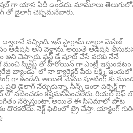
ు స్పెషల్ గా యాస ఏదీ ఉండదు. మామూలు తెలుగులో
గ్ తో డైలాగ్ చెప్పమనేవారు.
రానే వచ్చింది. ఇన్ స్టాగ్రామ్ ద్వారా మెసేజ్
ోసం ఆడిషన్ అని వెళ్లాను. అయితే ఆడిషన్ తీసుకున
అని చెప్పారు. ఫస్ట్ డే షూట్ చేసే వరకు నేనే
చి స్క్రిప్ట్ తో హీరోయిన్ గా ఎంట్రీ ఇస్తుండటం
ి బ్యాండు" లో నా క్యారెక్టర్ పేరు లక్ష్మి. ఇందులో
జింగ్ గా ఉండేది. అయితే మేము షూటింగ్ కు ముం
రతి డైలాగ్ నేర్చుకున్నా. సీన్స్ ఇంకా పర్పెక్ట్ గా
ెట్ లో నటించడం కష్టమనిపించలేదు. రియల్ లైఫ్ ల
 సంగీతం నేర్పిస్తుంటా. అయితే ఈ సినిమాలో పాట
కలేదు. నెక్ట్ ఫిలింలో ట్రై చేస్తా. యాక్టింగ్ గురి
ా.