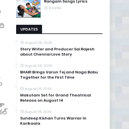
Rangam Songs Lyrics
9:04 PM
ి
ది
UPDATES
August 06, 2026
Story Writer and Producer Sai Rajesh
about Chennai Love Story
August 06, 2026
BHARI Brings Varun Tej and Naga Babu
.
Together for the First Time
ం
August 05, 2026
Makutam Set for Grand Theatrical
Release on August 14
తా
కల్
August 05, 2026
Sundeep Kishan Turns Warrior In
Karikaala