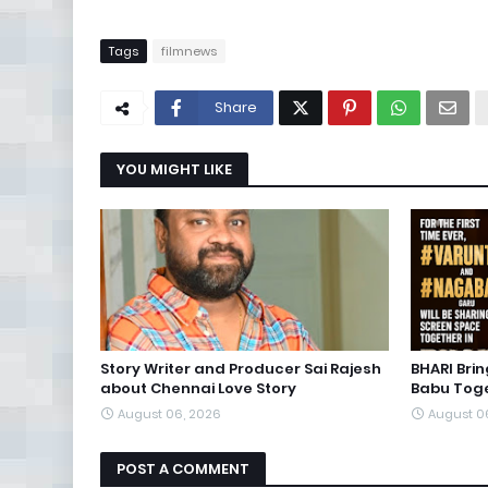
Tags
filmnews
Share
YOU MIGHT LIKE
Story Writer and Producer Sai Rajesh
BHARI Bri
about Chennai Love Story
Babu Toge
August 06, 2026
August 0
POST A COMMENT