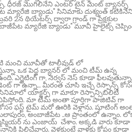
ధీరజ్ మొగిలినేని ఎంటర్ టైన్ మెంట్ బ్యానర్స్
ేట మ్యారేజి బ్యాండు" సినిమాకు దుశ్యంత్ కటికినేన
వరి 2న థియేటర్స్ ద్వారా గ్రాండ్ గా ప్రేక్షకుల
ీపేట మ్యారేజి బ్యాండు" మూవీ హైలైట్స్ చెప్పిం
ంటి మంచి మూవీతో టాలీవుడ్ లో
్నా. ఒక పెద్ద బ్యానర్ లో మంచి టీమ్ ఉన్న
 ఎగ్జైటింగ్ గా, నెర్వస్ నెస్ కూడా ఫీలవుతున్నా
ంట్ గా ఉన్నా... మీరంత చూసి ఇచ్చే రెస్పాన్స్ కోస
ద సినిమాలో యాక్టర్స్ గా మాకూ రెస్పాన్సిబిలిటీ
పిస్తోంది. మా టీమ్ అంతా పూర్తిగా పాజిటివ్ గా
సం ఫస్ట్ టైమ్ మరో ఊరికి వెళ్లాను. షూటింగ్ అం
మలాపురం, అంబాజీపేట ..ఆ ప్రాంతంలో ఉన్నాం. లో
ట్మాస్మియర్ ను ఎంజాయ్ చేశాం. అక్కడి వారు కూడా
నానికి పిలిచేవారు. వెళ్లకుంటే వాళ్లకు కోపం కూడా