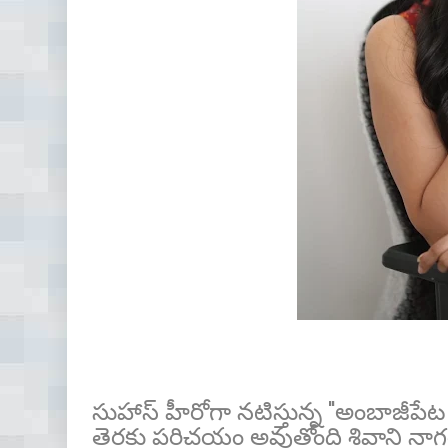
సుహాస్ హీరోగా నటిస్తున్న "అంబాజీపేట
తెరకు పరిచయం అవుతోంది శివాని నాగరం. 