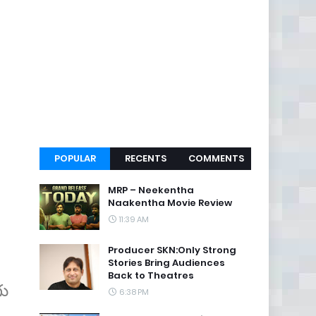
POPULAR
RECENTS
COMMENTS
MRP – Neekentha
Naakentha Movie Review
11:39 AM
Producer SKN:Only Strong
Stories Bring Audiences
Back to Theatres
గు
6:38 PM