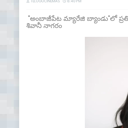
TELUGUCINEMAS
8:40 PM
"అంబాజీపేట మ్యారేజి బ్యాండు"లో ప్రతి
శివానీ నాగరం