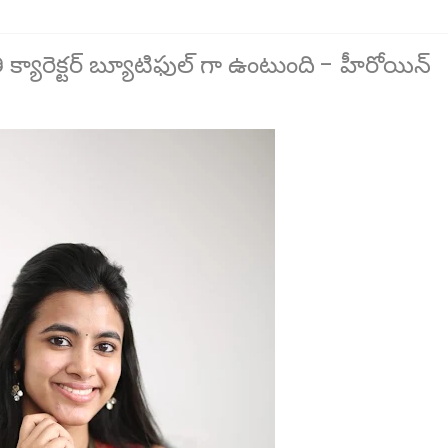
 క్యారెక్టర్ బ్యూటిఫుల్ గా ఉంటుంది - హీరోయిన్