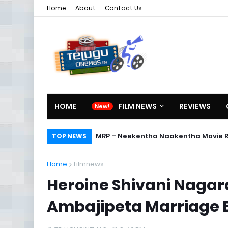
Home
About
Contact Us
HOME
FILM NEWS
REVIEWS
MRP – Neekentha Naakentha Movie 
TOP NEWS
Home
filmnews
Heroine Shivani Nagar
Ambajipeta Marriage