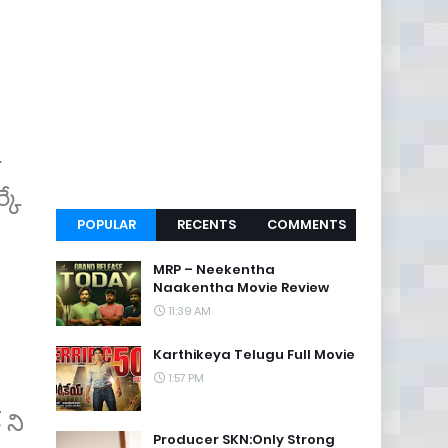
్కే
POPULAR
RECENTS
COMMENTS
MRP – Neekentha
Naakentha Movie Review
11:39 AM
Karthikeya Telugu Full Movie
1:57 PM
 ని
Producer SKN:Only Strong