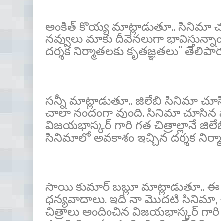
అంకిత్ కొయ్య మాట్లాడుతూ.. సినిమా
నవ్వులు మాకు దీవెనలుగా భావిస్తున్
దర్శక నిర్మాతలకు కృతజ్ఞతలు'' తెలిపా
సన్నీ మాట్లాడుతూ.. జిలేబి సినిమా చూస
చాలా నందంగా వుంది. సినిమా చూసిన వా
విజ‌య‌భాస్కర్ గారి గత చిత్రాల్లానే 
సినిమాలో అవకాశం ఇచ్చిన దర్శక నిర్మ
సాయి కుమార్ బబ్లూ మాట్లాడుతూ.. ఈ 
ధన్యవాదాలు. ఇది నా మొదటి సినిమా,
చిత్రాలు అందించిన విజ‌య‌భాస్కర్ గ