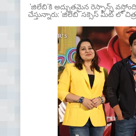
'జిలేబి'కి అద్భుతమైన రెస్పాన్స్ వస్తో
చేస్తున్నారు: 'జిలేబి' సక్సెస్ మీట్ లో చ