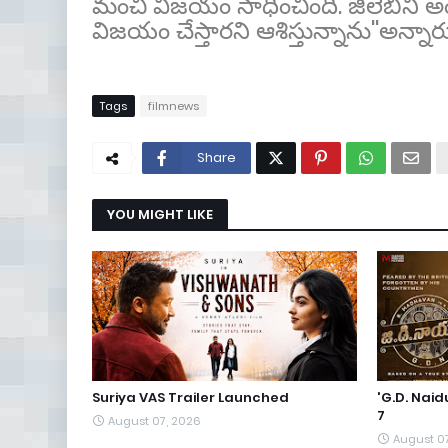
మంచి విజయం సాధించింది. జిలేబిని అం
విజయం చేస్తారని ఆశిస్తున్నాను''అన్నారు
Tags
filmnews
Share
YOU MIGHT LIKE
Suriya VAS Trailer Launched
'G.D. Nai
7
August 07, 2026
August 0