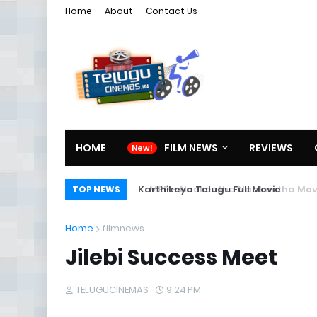
Home
About
Contact Us
HOME
FILM NEWS
REVIEWS
Karthikeya Telugu Full Movie
TOP NEWS
Home
filmnews
Jilebi Success Meet
TELUGUCINEMAS
9:24 PM