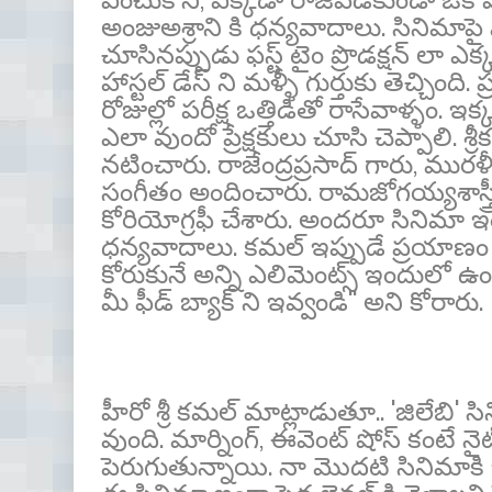
అంజుఅశ్రాని కి ధన్యవాదాలు. సినిమాపై
చూసినప్పుడు ఫస్ట్ టైం ప్రొడక్షన్ లా ఎ
హాస్టల్ డేస్ ని మళ్ళీ గుర్తుకు తెచ్చింది
రోజుల్లో పరీక్ష ఒత్తిడితో రాసేవాళ్ళం. 
ఎలా వుందో ప్రేక్షకులు చూసి చెప్పాలి.
నటించారు. రాజేంద్రప్రసాద్ గారు, మురళ
సంగీతం అందించారు. రామజోగయ్యశాస్త్రీ 
కోరియోగ్రఫీ చేశారు. అందరూ సినిమా 
ధన్యవాదాలు. కమల్ ఇప్పుడే ప్రయాణం మొద
కోరుకునే అన్ని ఎలిమెంట్స్ ఇందులో 
మీ ఫీడ్ బ్యాక్ ని ఇవ్వండి'' అని కోరారు.
హీరో శ్రీ కమల్ మాట్లాడుతూ.. 'జిలేబి' స
వుంది. మార్నింగ్, ఈవెంట్ షోస్ కంటే న
పెరుగుతున్నాయి. నా మొదటి సినిమాకి ఇ