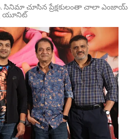
ంది. సినిమా చూసిన ప్రేక్షకులంతా చాలా ఎంజాయ్
ిత్ర యూనిట్