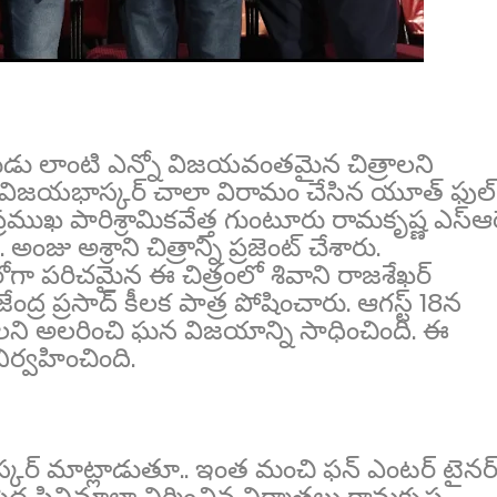
్మధుడు లాంటి ఎన్నో విజయవంతమైన చిత్రాలని
్ కె. విజ‌య‌భాస్కర్ చాలా విరామం చేసిన యూత్ ఫుల్
'. ప్రముఖ పారిశ్రామికవేత్త గుంటూరు రామకృష్ణ ఎస్ఆర
. అంజు అశ్రాని చిత్రాన్ని ప్రజెంట్ చేశారు.
రోగా పరిచమైన ఈ చిత్రంలో శివాని రాజశేఖర్
్ర ప్రసాద్ కీలక పాత్ర పోషించారు. ఆగస్ట్ 18న
్షకులని అలరించి ఘన విజయాన్ని సాధించింది. ఈ
ిర్వహించింది.
భాస్కర్ మాట్లాడుతూ.. ఇంత మంచి ఫన్ ఎంటర్ టైనర్
ద సినిమాలా నిర్మించిన నిర్మాతలు రామకృష్ణ,