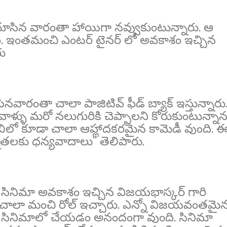
 చూసిన వారంతా హాయిగా నవ్వుకుంటున్నారు. ఆ
నాం. ఇంతమంచి ఎంటర్ టైనర్ లో అవకాశం ఇచ్చిన
రు
ినవారంతా చాలా పాజిటివ్ ఫీడ్ బ్యాక్ ఇస్తున్నారు
ళ్ళు మరో నలుగురికి చెప్పాలని కోరుకుంటున్నాన
జిలేబిలో కూడా చాలా ఆహ్లాదకరమైన కామెడీ వుంది. 
ాతలకు ధన్యవాదాలు'' తెలిపారు.
సినిమా అవకాశం ఇచ్చిన విజ‌య‌భాస్కర్ గారి
 చాలా మంచి రోల్ ఇచ్చారు. ఎన్నో విజయవంతమై
ారి సినిమాలో చేయడం అనందంగా వుంది. సినిమా