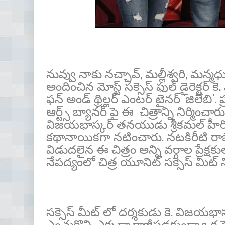
నువ్వు నాకు నచ్చావ్, మల్లీశ్వరి, మన
అందించిన మోస్ట్ సక్సెస్ ఫుల్ డైరెక్టర
ఫన్ అండ్ థ్రిల్లర్ ఎంటర్ టైనర్ 'జిలేబి
ఆర్ట్స్ బ్యానర్ పై ఈ చిత్రాన్ని నిర్మించారు
విజ‌య‌భాస్కర్ త‌న‌యుడు శ్రీకమల్ హీ
కథానాయికగా నటించారు. నటకిరీటి రాజేంద
విడుదలైన ఈ చిత్రం అన్ని వర్గాల ప్రేక
నేపద్యంలో చిత్ర యూనిట్ సక్సెస్ మీట్ న
సక్సెస్ మీట్ లో దర్శకుడు కె. విజ‌య‌
ఎంచుకొని, ఎక్కడా రాజీపడకుండా ఒక పెద్