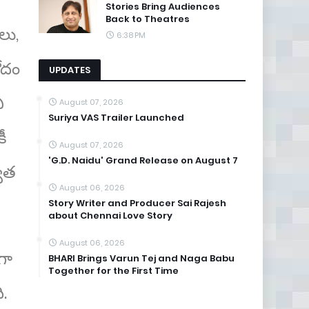
Stories Bring Audiences
Back to Theatres
లు,
6:38 PM
నోదం
UPDATES
ి
August 07, 2026
Suriya VAS Trailer Launched
ీ
August 07, 2026
'G.D. Naidu' Grand Release on August 7
వాత
August 06, 2026
Story Writer and Producer Sai Rajesh
about Chennai Love Story
August 06, 2026
గా
BHARI Brings Varun Tej and Naga Babu
Together for the First Time
.