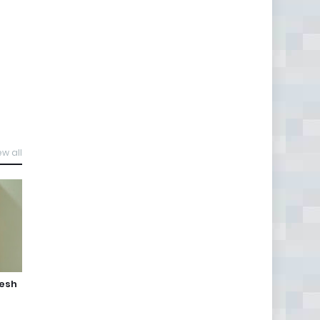
ew all
jesh