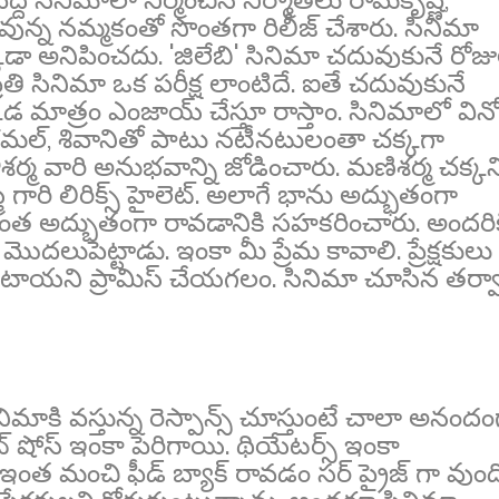
 వున్న నమ్మకంతో సొంతగా రిలీజ్ చేశారు. సినిమా
క్కడా అనిపించదు. 'జిలేబి' సినిమా చదువుకునే రోజు
. ప్రతి సినిమా ఒక పరీక్ష లాంటిదే. ఐతే చదువుకునే
ఇక్కడ మాత్రం ఎంజాయ్ చేస్తూ రాస్తాం. సినిమాలో వి
 శ్రీకమల్, శివానితో పాటు నటీనటులంతా చక్కగా
ీశర్మ వారి అనుభవాన్ని జోడించారు. మణిశర్మ చక్కన
గారి లిరిక్స్ హైలెట్. అలాగే భాను అద్భుతంగా
ఇంత అద్భుతంగా రావడానికి సహకరించారు. అందరిక
లుపెట్టాడు. ఇంకా మీ ప్రేమ కావాలి. ప్రేక్షకులు
ఉంటాయని ప్రామిస్ చేయగలం. సినిమా చూసిన తర్
ినిమాకి వస్తున్న రెస్పాన్స్ చూస్తుంటే చాలా అనందం
ైట్ షోస్ ఇంకా పెరిగాయి. థియేటర్స్ ఇంకా
ంత మంచి ఫీడ్ బ్యాక్ రావడం సర్ ప్రైజ్ గా వుంది