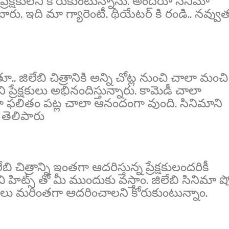
ి ప్రేక్షకులని కోరుకుంటున్నాను. అందరూ సినిమా
రు. ఇది మా గ్యారెంటీ. థియేటర్ కి రండి.. నవ్వు
. జిలేబి చిత్రానికి అన్ని చోట్ల నుంచి చాలా మంచి
ి ప్రేక్షకులు అభినందిస్తున్నారు. కామెడీ చాలా
ిమా ఫలితం పట్ల చాలా ఆనందంగా వుంది. సినిమాని
' తెలిపారు
 చిత్రాన్ని ఇంతగా ఆదరిస్తున్న ప్రేక్షకులందరికీ
ట్స్ తో మీ ముందుకు వస్తాం. జిలేబి సినిమా ష
క్షకులు మరింతగా ఆదరించాలని కోరుకుంటున్నాం.