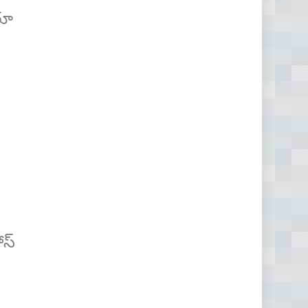
తూ
ోస్