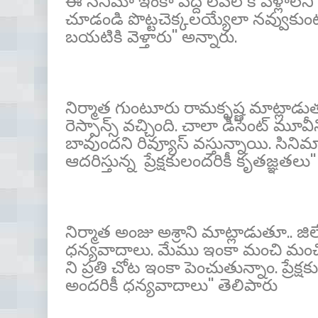
ఈ సినిమా ఇంకా పెద్ద లెవల్ కి వెళ్లాలన
చూడండి పొట్టచెక్కలయ్యేలా నవ్వుకుంటా
బయటికి వెళ్తారు'' అన్నారు.
నిర్మాత గుంటూరు రామకృష్ణ మాట్లాడుతూ.
రెస్పాన్స్ వచ్చింది. చాలా డీసెంట్ మూవీన
బావుందని రివ్యూస్ వస్తున్నాయి. సిన
ఆదరిస్తున్న ప్రేక్షకులందరికీ కృతజ్ఞతలు'
నిర్మాత అంజు అశ్రాని మాట్లాడుతూ.. జిలేబి
ధన్యవాదాలు. మేము ఇంకా మంచి మంచి హి
ని ప్రతి చోట ఇంకా పెంచుతున్నాం. ప్రే
అందరికీ ధన్యవాదాలు'' తెలిపారు