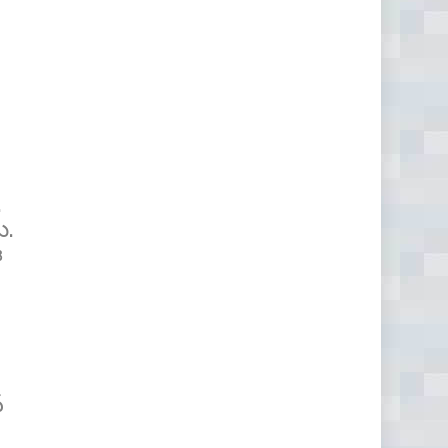
.
ు.
ఈ
న