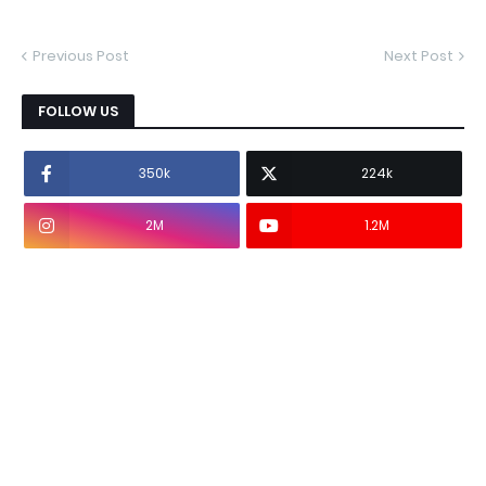
Previous Post
Next Post
FOLLOW US
350k
224k
2M
1.2M