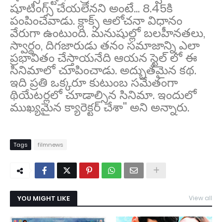
షూటింగ్స్ చేయలేనని అంటే... 8.45కి
పంపించేవాడు. క్లాక్స్ ఆలోచనా విధానం
వేరుగా ఉంటుంది. మనుషుల్లో బలహీనతలు,
స్వార్థం, దిగజారుడు తనం సమాజాన్ని ఎలా
ప్రభావితం చేస్తాయనేది ఆయన స్టైల్ లో ఈ
సినిమాలో చూపించాడు. అద్భుతమైన కథ.
ఇది ప్రతి ఒక్కరూ కుటుంబ సమేతంగా
థియేటర్లలో చూడాల్సిన సినిమా. ఇందులో
ముఖ్యమైన క్యారెక్టర్ చేశా'' అని అన్నారు.
Tags
filmnews
YOU MIGHT LIKE
View all