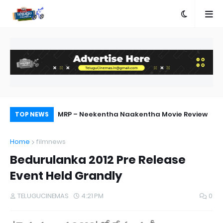
a First Look
MRP – Neekentha Naakentha Movie Review
MA
TOP NEWS
on
Home
filmnews
Bedurulanka 2012 Pre Release
Event Held Grandly
TELUGUCINEMAS
4:21 PM
0