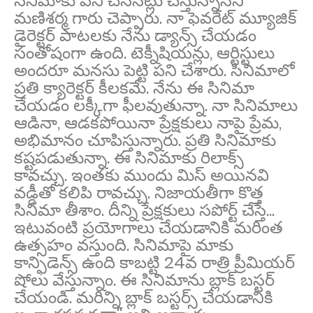
సినిమాకు పని చేసినట్లు చేస్తున్నానని
మణిశర్మ గారు చెప్పారు. నా ఫెవరేట్ మ్యూజిక్
డైరెక్టర్ పాటలకు నేను డ్యాన్స్ చేయడం
సంతోషంగా ఉంది. టెక్నీషియన్లు, ఆర్టిస్టులు
అందరూ మనసు పెట్టి పని చేశారు. సినిమాలో
ప్రతి క్యారెక్టర్ కీలకమే. నేను ఈ సినిమా
చేయడం లక్కీగా ఫీలవుతున్నా. నా సినిమాలు
ఆడినా, ఆడకపోయినా ప్రేక్షకులు నాపై ప్రేమ,
అభిమానం చూపిస్తున్నారు. ప్రతి సినిమాకు
కష్టపడుతున్నా. ఈ సినిమాకు రిలాక్స్
కావచ్చు. ఇంతకు ముందు మిస్ అయినవి
వడ్డీతో కలిపి రావచ్చు. నిజాయతీగా కొత్త
సినిమా తీశాం. దీన్ని ప్రేక్షకులు సపోర్ట్ చేస్తే...
ఇటువంటి ప్రయోగాలు చేయడానికి మరింత
ఉత్సహం వస్తుంది. సినిమాపై మాకు
కాన్ఫిడెన్స్ ఉంది కాబట్టి 24వ రాత్రి ప్రీమియర్
షోలు వేస్తున్నాం. ఈ సినిమాను బ్లాక్ బస్టర్
చేయండి. మరిన్ని బ్లాక్ బస్టర్స్ చేయడానికి