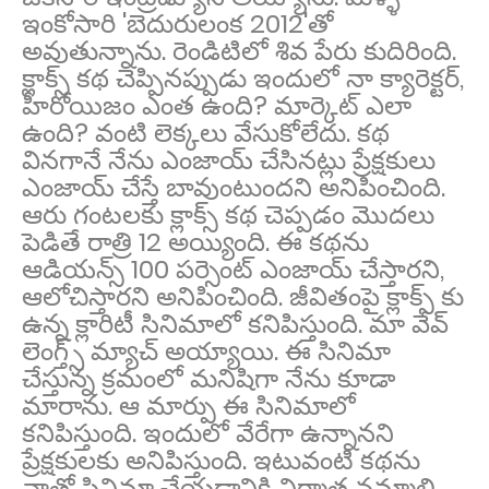
ఇంకోసారి 'బెదురులంక 2012'తో
అవుతున్నాను. రెండిటిలో శివ పేరు కుదిరింది.
క్లాక్స్ కథ చెప్పినప్పుడు ఇందులో నా క్యారెక్టర్,
హీరోయిజం ఎంత ఉంది? మార్కెట్ ఎలా
ఉంది? వంటి లెక్కలు వేసుకోలేదు. కథ
వినగానే నేను ఎంజాయ్ చేసినట్లు ప్రేక్షకులు
ఎంజాయ్ చేస్తే బావుంటుందని అనిపించింది.
ఆరు గంటలకు క్లాక్స్ కథ చెప్పడం మొదలు
పెడితే రాత్రి 12 అయ్యింది. ఈ కథను
ఆడియన్స్ 100 పర్సెంట్ ఎంజాయ్ చేస్తారని,
ఆలోచిస్తారని అనిపించింది. జీవితంపై క్లాక్స్ కు
ఉన్న క్లారిటీ సినిమాలో కనిపిస్తుంది. మా వేవ్
లెంగ్త్స్ మ్యాచ్ అయ్యాయి. ఈ సినిమా
చేస్తున్న క్రమంలో మనిషిగా నేను కూడా
మారాను. ఆ మార్పు ఈ సినిమాలో
కనిపిస్తుంది. ఇందులో వేరేగా ఉన్నానని
ప్రేక్షకులకు అనిపిస్తుంది. ఇటువంటి కథను
నాతో సినిమా చేయడానికి నిర్మాత నమ్మాలి.