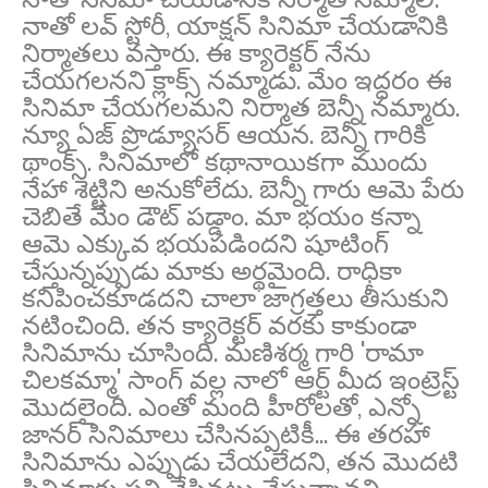
నాతో లవ్ స్టోరీ, యాక్షన్ సినిమా చేయడానికి
నిర్మాతలు వస్తారు. ఈ క్యారెక్టర్ నేను
చేయగలనని క్లాక్స్ నమ్మాడు. మేం ఇద్దరం ఈ
సినిమా చేయగలమని నిర్మాత బెన్నీ నమ్మారు.
న్యూ ఏజ్ ప్రొడ్యూసర్ ఆయన. బెన్నీ గారికి
థాంక్స్. సినిమాలో కథానాయికగా ముందు
నేహా శెట్టిని అనుకోలేదు. బెన్నీ గారు ఆమె పేరు
చెబితే మేం డౌట్ పడ్డాం. మా భయం కన్నా
ఆమె ఎక్కువ భయపడిందని షూటింగ్
చేస్తున్నప్పుడు మాకు అర్థమైంది. రాధికా
కనిపించకూడదని చాలా జాగ్రత్తలు తీసుకుని
నటించింది. తన క్యారెక్టర్ వరకు కాకుండా
సినిమాను చూసింది. మణిశర్మ గారి 'రామా
చిలకమ్మా' సాంగ్ వల్ల నాలో ఆర్ట్ మీద ఇంట్రెస్ట్
మొదలైంది. ఎంతో మంది హీరోలతో, ఎన్నో
జానర్ సినిమాలు చేసినప్పటికీ... ఈ తరహా
సినిమాను ఎప్పుడు చేయలేదని, తన మొదటి