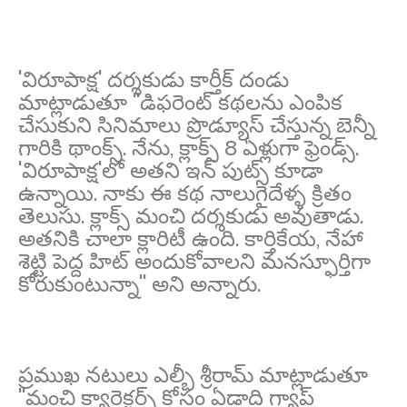
'విరూపాక్ష' దర్శకుడు కార్తీక్ దండు
మాట్లాడుతూ ''డిఫరెంట్ కథలను ఎంపిక
చేసుకుని సినిమాలు ప్రొడ్యూస్ చేస్తున్న బెన్నీ
గారికి థాంక్స్. నేను, క్లాక్స్ 8 ఏళ్లుగా ఫ్రెండ్స్.
'విరూపాక్ష'లో అతని ఇన్ పుట్స్ కూడా
ఉన్నాయి. నాకు ఈ కథ నాలుగైదేళ్ళ క్రితం
తెలుసు. క్లాక్స్ మంచి దర్శకుడు అవుతాడు.
అతనికి చాలా క్లారిటీ ఉంది. కార్తికేయ, నేహా
శెట్టి పెద్ద హిట్ అందుకోవాలని మనస్ఫూర్తిగా
కోరుకుంటున్నా'' అని అన్నారు.
ప్రముఖ నటులు ఎల్బీ శ్రీరామ్ మాట్లాడుతూ
''మంచి క్యారెక్టర్స్ కోసం ఏడాది గ్యాప్