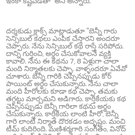
ఇంకా కష్టపడతా'' అని అన్నారు.
దర్శకుడు క్లాక్స్ మాట్లాడుతూ ''బెన్నీ గారు
సెన్సిబుల్ కథలు ఎంపిక చేస్తారని అందరూ
చెప్పారు. నేను సెన్సిబుల్ కథ రాస్తే సరిపోదు.
దాన్ని గుర్తించి, అర్థం చేసుకోవాలనే వ్యక్తి
కావాలి. నేను ఈ కథను 7, 8 ఏళ్లుగా చాలా
మంది నిర్మాతలకు చెప్పా. వాళ్ళందరూ ఏవేవో
చూశారు. బెన్నీ గారికి చెప్పినప్పుడు కోర్
పాయింట్ అర్థం చేసుకున్నారు. నేను చాలా
మంది హీరోలకు కూడా కథ చెప్పా. తమకు
తగ్గట్టు మార్చమని అడిగారు. కార్తికేయకు కథ
చెప్పినప్పుడు బెన్నీ గారిలా కథను అర్థం
చేసుకున్నారు. కార్తికేయ లాంటి హీరో, బెన్నీ
గారి లాంటి నిర్మాత దొరకడం అదృష్టం. మంచి
టీమ్ కుదిరింది. మణిశర్మగారి సంగీతం, వినోద్‌