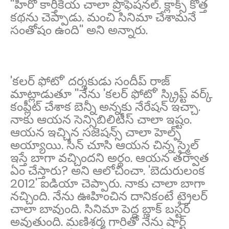
''హీరో కార్తికేయ చాలా ప్రొఫెషనల్. క్లాక్స్ కొత్త
కథను చెప్పాడు. మంచి సినిమా చేశామనే
సంతోషం ఉంది'' అని అన్నారు.
'కలర్ ఫోటో' దర్శకుడు సందీప్ రాజ్
మాట్లాడుతూ ''నేను 'కలర్ ఫోటో' స్క్రిప్ట్ వర్క్
కంప్లీట్ చేశాక బెన్నీ అన్నకు నేరేషన్ ఇచ్చా.
నాకు ఆయన సెన్సిబిలిటీస్ చాలా ఇష్టం.
ఆయన ఇచ్చిన సజెషన్స్ చాలా హెల్ప్
అయ్యాయి. సీన్ చూసి ఆయన చిన్న స్మైల్
ఇస్తే బాగా వచ్చిందని అర్థం. ఆయన తర్వాత
ఏం చేస్తారు? అని ఆలోచించా. 'బెదురులంక
2012' ఐడియా చెప్పారు. నాకు చాలా బాగా
నచ్చింది. నేను ఊహించిన దానికంటే ట్రైలర్
చాలా బావుంది. సినిమా పెద్ద బ్లాక్ బస్టర్
అవుతుంది. మణిశర్మ గారితో నేను షార్ట్