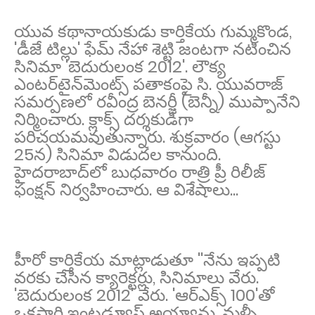
యువ కథానాయకుడు కార్తికేయ గుమ్మకొండ,
'డీజే టిల్లు' ఫేమ్ నేహా శెట్టి జంటగా నటించిన
సినిమా 'బెదురులంక 2012'. లౌక్య
ఎంట‌ర్‌టైన్‌మెంట్స్‌ పతాకంపై సి. యువరాజ్
సమర్పణలో రవీంద్ర బెనర్జీ (బెన్నీ) ముప్పానేని
నిర్మించారు. క్లాక్స్ దర్శకుడిగా
పరిచయమవుతున్నారు. శుక్రవారం (ఆగస్టు
25న) సినిమా విడుదల కానుంది.
హైదరాబాద్‌లో బుధవారం రాత్రి ప్రీ రిలీజ్
ఫంక్షన్ నిర్వహించారు. ఆ విశేషాలు...
హీరో కార్తికేయ మాట్లాడుతూ ''నేను ఇప్పటి
వరకు చేసిన క్యారెక్టర్లు, సినిమాలు వేరు.
'బెదురులంక 2012' వేరు. 'ఆర్ఎక్స్ 100'తో
ఒకసారి ఇంట్రడ్యూస్ అయ్యాను. మళ్ళీ