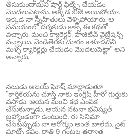
తీసుకుందామని షార్ట్ ఫిల్మ్స్ చేయడం
మొదలుపెట్టాను. అక్కడ బిజీ అయిపోయా.
ఇక్కడ నా స్నేహితులు వెళ్ళిపోయారు. ఆ
సమయంలో దర్శకుడు క్లాక్స్ ఈ కథతో
వచ్చారు. మంచి క్యారెక్టర్, పాజిటివ్ వైబ్రేషన్స్
వచ్చాయి. వెండితెరకు దూరం కాకూడదని
మళ్ళీ క్యారెక్టర్లు చేయడం మొదలుపెట్టా'' అని
అన్నారు.
నటుడు అజయ్ ఘోష్ మాట్లాడుతూ
''కార్తికేయను చూస్తే నాకు ఇంగ్లీష్ హీరో గుర్తుకు
వస్తాడు. ఆయన మంచి కథ ఎంపిక
చేసుకున్నాడు. ఆయన నటనా భవిష్యత్
బ్రహ్మాండంగా ఉంటుంది. ఈ సినిమా
చేసేటప్పుడు నా ఆరోగ్యం అంత బాలేదు. నైట్
షూట్స్ కష్టం, రాత్రి 9 గంటల తర్వాత