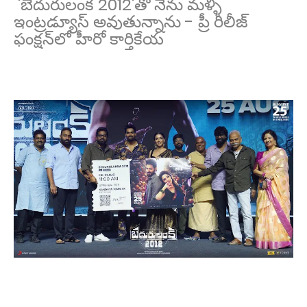
'బెదురులంక 2012'తో నేను మళ్ళీ
ఇంట్రడ్యూస్ అవుతున్నాను - ప్రీ రిలీజ్
ఫంక్షన్‌లో హీరో కార్తికేయ