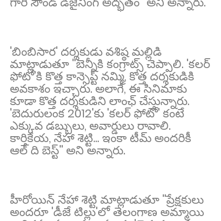
గారి సౌండ్‌ డిజైనింగ్‌ అద్భతం'' అని అన్నారు.
'బింబిసార' దర్శకుడు వశిష్ఠ మల్లిడి
మాట్లాడుతూ ''బెన్నీకి కంగ్రాట్స్ చెప్పాలి. 'కలర్
ఫోటో'కి కొత్త కాన్సెప్ట్ నమ్మి, కొత్త దర్శకుడికి
అవకాశం ఇచ్చారు. అలాగే, ఈ సినిమాకు
కూడా కొత్త దర్శకుడిని లాంఛ్ చేస్తున్నారు.
'బెదురులంక 2012'కు 'కలర్ ఫోటో' కంటే
ఎక్కువ డబ్బులు, అవార్డులు రావాలి.
కార్తికేయ, నేహా శెట్టి... ఇంకా టీమ్ అందరికీ
ఆల్ ది బెస్ట్'' అని అన్నారు.
హీరోయిన్ నేహా శెట్టి మాట్లాడుతూ ''ప్రేక్షకులు
అందరూ 'డీజే టిల్లు'లో తెలంగాణ అమ్మాయి