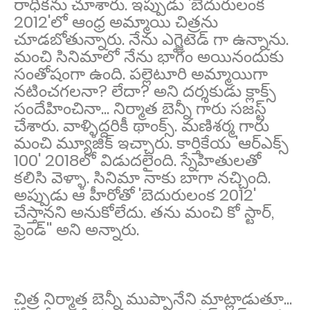
రాధికను చూశారు. ఇప్పుడు 'బెదురులంక
2012'లో ఆంధ్ర అమ్మాయి చిత్రను
చూడబోతున్నారు. నేను ఎగ్జైటెడ్ గా ఉన్నాను.
మంచి సినిమాలో నేను భాగం అయినందుకు
సంతోషంగా ఉంది. పల్లెటూరి అమ్మాయిగా
నటించగలనా? లేదా? అని దర్శకుడు క్లాక్స్
సందేహించినా... నిర్మాత బెన్నీ గారు సజస్ట్
చేశారు. వాళ్ళిద్దరికీ థాంక్స్. మణిశర్మ గారు
మంచి మ్యూజిక్ ఇచ్చారు. కార్తికేయ 'ఆర్ఎక్స్
100' 2018లో విడుదలైంది. స్నేహితులతో
కలిసి వెళ్ళా. సినిమా నాకు బాగా నచ్చింది.
అప్పుడు ఆ హీరోతో 'బెదురులంక 2012'
చేస్తానని అనుకోలేదు. తను మంచి కో స్టార్,
ఫ్రెండ్'' అని అన్నారు.
చిత్ర నిర్మాత బెన్నీ ముప్పానేని మాట్లాడుతూ...