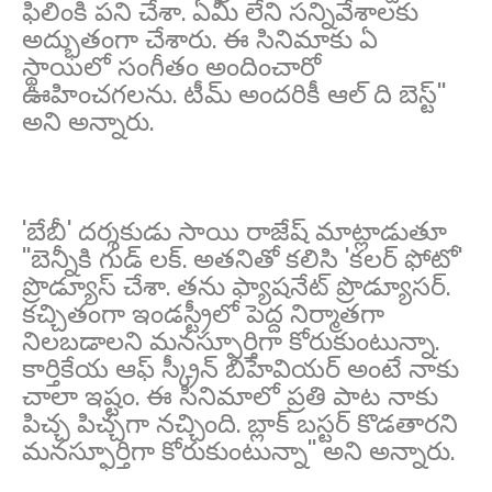
ఫిలింకి పని చేశా. ఏమీ లేని సన్నివేశాలకు
అద్భుతంగా చేశారు. ఈ సినిమాకు ఏ
స్థాయిలో సంగీతం అందించారో
ఊహించగలను. టీమ్ అందరికీ ఆల్ ది బెస్ట్''
అని అన్నారు.
'బేబీ' దర్శకుడు సాయి రాజేష్ మాట్లాడుతూ
''బెన్నీకి గుడ్ లక్. అతనితో కలిసి 'కలర్ ఫోటో'
ప్రొడ్యూస్ చేశా. తను ఫ్యాషనేట్ ప్రొడ్యూసర్.
కచ్చితంగా ఇండస్ట్రీలో పెద్ద నిర్మాతగా
నిలబడాలని మనస్ఫూర్తిగా కోరుకుంటున్నా.
కార్తికేయ ఆఫ్ స్క్రీన్ బిహేవియర్ అంటే నాకు
చాలా ఇష్టం. ఈ సినిమాలో ప్రతి పాట నాకు
పిచ్చ పిచ్చగా నచ్చింది. బ్లాక్ బస్టర్ కొడతారని
మనస్ఫూర్తిగా కోరుకుంటున్నా'' అని అన్నారు.