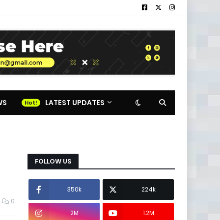
WS
LATEST UPDATES
FOLLOW US
350k
224k
0
2M
1.2M