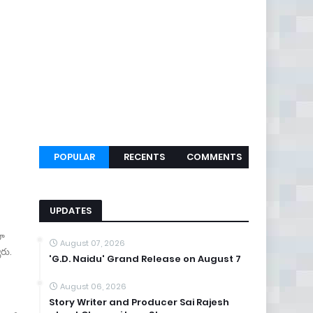
POPULAR
RECENTS
COMMENTS
UPDATES
గా
August 07, 2026
ారు.
'G.D. Naidu' Grand Release on August 7
August 06, 2026
Story Writer and Producer Sai Rajesh