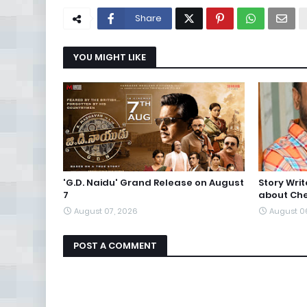
Share
YOU MIGHT LIKE
'G.D. Naidu' Grand Release on August
Story Wri
7
about Che
August 07, 2026
August 0
POST A COMMENT