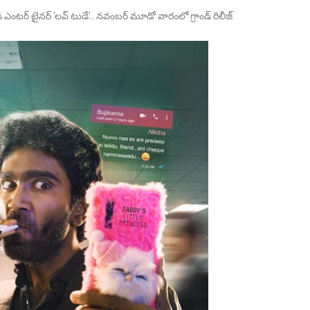
ెడీ ఎంట‌ర్ టైన‌ర్ ‘లవ్ టుడే’.. నవంబర్ మూడో వారంలో గ్రాండ్ రిలీజ్