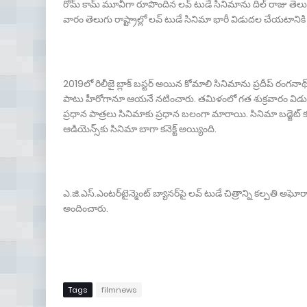
రోమ్ కామ్ మూవీగా రూపొందిన ల‌వ్ టుడే సినిమాను దిల్ రాజు తెల
వారం తెలుగు రాష్ట్రాల్లో ల‌వ్ టుడే సినిమా భారీ విడుద‌ల చేయ‌టానికి 
2019లో రిలీజై బ్లాక్ బ‌స్ట‌ర్ అయిన కోమాలి సినిమాను ప్ర‌దీప్ రంగ‌న
పాటు హీరోగానూ ఆయ‌నే న‌టించారు. త‌మిళంలో గ‌త శుక్ర‌వారం విడుద‌లైన
ప్ర‌ధాన పాత్ర‌లు సినిమాకు ప్ర‌ధాన బ‌లంగా మారాయి. సినిమా బ‌డ్జెట్ కం
ఆడియెన్స్‌కు సినిమా బాగా క‌నెక్ట్ అయ్యింది.
ఎ.జి.ఎస్‌.ఎంట‌ర్‌టైన్మెంట్ బ్యాన‌ర్‌పై ల‌వ్ టుడే చిత్రాన్ని క‌ల్పతి 
అందించారు.
Tags
filmnews