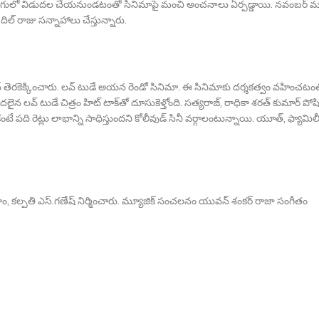
ుగులో విడుద‌ల చేయ‌నుండ‌టంతో సినిమాపై మంచి అంచ‌నాలు ఏర్ప‌డ్డాయి. న‌వంబ‌ర్ 
దిల్ రాజు స‌న్నాహాలు చేస్తున్నారు.
ాథ్ తెర‌కెక్కించారు. ల‌వ్ టుడే అయ‌న రెండో సినిమా. ఈ సినిమాకు ద‌ర్శ‌క‌త్వం వ‌హించ‌టం
 ల‌వ్ టుడే చిత్రం హిట్ టాక్‌తో దూసుకెళ్తోంది. స‌త్య‌రాజ్‌, రాధికా శ‌ర‌త్ కుమార్ పో
టే ప‌ది రెట్లు లాభాన్ని సాధిస్తుంద‌ని కోలీవుడ్ సినీ వ‌ర్గాలంటున్నాయి. యూత్‌, ఫ్యామిల
అఘోరాం, క‌ల్పతి ఎస్‌.గ‌ణేష్ నిర్మించారు. మ్యూజిక్ సంచ‌ల‌నం యువ‌న్ శంక‌ర్ రాజా సంగీతం