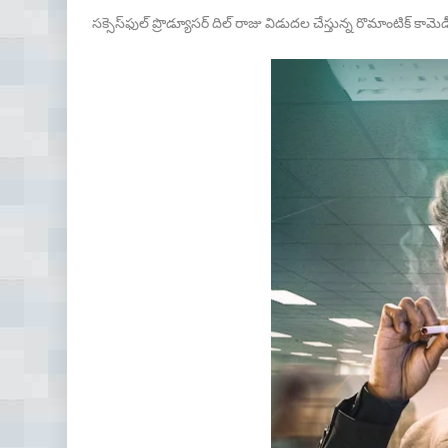
సక్సెస్‌ఫుల్ ప్రొడ్యూస‌ర్ దిల్ రాజు విడుద‌ల చేస్తున్న రొమాంటిక్ కామ