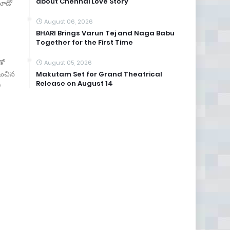
about Chennai Love Story
మూడో
August 06, 2026
BHARI Brings Varun Tej and Naga Babu
Together for the First Time
తో
August 05, 2026
షించిన
Makutam Set for Grand Theatrical
Release on August 14
ీ