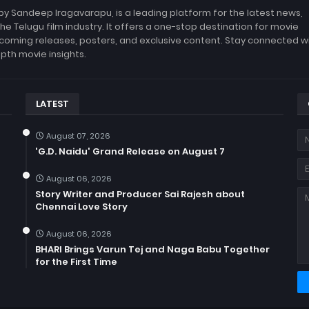
by Sandeep Iragavarapu, is a leading platform for the latest news,
the Telugu film industry. It offers a one-stop destination for movie
coming releases, posters, and exclusive content. Stay connected w
epth movie insights.
LATEST
August 07, 2026
'G.D. Naidu' Grand Release on August 7
August 06, 2026
Story Writer and Producer Sai Rajesh about
Chennai Love Story
August 06, 2026
BHARI Brings Varun Tej and Naga Babu Together
for the First Time