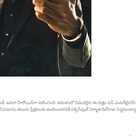
్ టుడే. ఇవ‌నా హీరోయిన్‌గా న‌టించింది. త‌మిళంలో విడుద‌లైన ఈ చిత్రం ఫ‌న్ ఎంట‌ర్‌టైన‌ర్‌
సినిమాను తెలుగు ప్రేక్ష‌కుల‌కు అందించ‌టానికి స‌క్సెస్‌ఫుల్ నిర్మాత దిల్‌రాజు సిద్ధ‌మ‌య్య