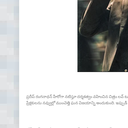
ప్ర‌దీప్ రంగ‌నాథ‌న్ హీరోగా న‌టిస్తూ ద‌ర్శ‌క‌త్వం వ‌హించిన చిత్రం ల‌వ
ప్రేక్ష‌కుల‌ను న‌వ్వుల్లో ముంచెత్తి ఘ‌న విజ‌యాన్ని అందుకుంది. ఇప్పుడీ 