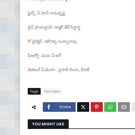
ఫైట్స్: సీ హెచ్ రామకృష్ణ
లైన్ ప్రొడ్యూసర్ : డాక్టర్ జేకే సిద్ధార్థ
కో డైరెక్టర్ : కటిగళ్ళ సుబ్బారావు
పీఆర్వో : మధు వీ.ఆర్
డిజిటల్ మీడియా : ప్రసాద్ లింగం, ధీరజ్
Tags
filmnews
Share
YOU MIGHT LIKE