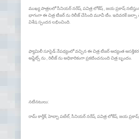
ముఖ్య పాత్రలలో సీనియర్ నరేష్, పవిత్ర లోకేష్ , జయ ప్రకాష్ నటిస్త
భాగంగా ఈ చిత్ర టీజర్ ను రిలీజ్ చేసింది మూవీ టీం. ఇదివరకే జల్సా చి
విశేష స్పందన లభించింది.
ఫ్యామిలీ సూసైడ్ నేపథ్యంలో వచ్చిన ఈ చిత్ర టీజర్ ఆద్యంత ఆసక్తికరం
అప్డేట్స్ ను , రిలీజ్ ను అధికారికంగా ప్రకటించనుంది చిత్ర బృందం.
నటీనటులు:
రామ్ కార్తీక్, హెబ్బా పటేల్, సీనియర్ నరేష్, పవిత్ర లోకేష్, జయ ప్ర