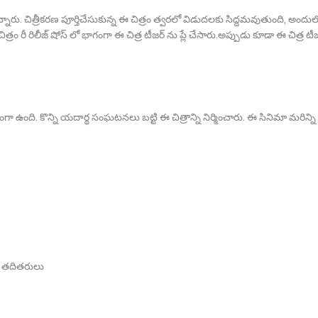
ున్నారు. చిత్రీకరణ పూర్తిచేసుకున్న ఈ చిత్రం త్వరలో విడుదలకు సిద్దమవుతుంది, అందుల
త్రం రీ రిలీజ్ షోస్ లో భాగంగా ఈ చిత్ర టీజర్ ను ప్లే చేసారు.అప్పుడు కూడా ఈ చిత్ర టీజ
గా ఉంది. కొన్ని యదార్థ సంఘటనలు బట్టి ఈ చిత్రాన్ని నిర్మించారు. ఈ సినిమా మరిన్ని
కాష్ తదితరులు