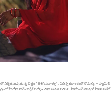
లో నిర్మితమవుతున్న చిత్రం ” తెలిసినవాళ్ళు” . విభిన్న కథాంశంతో రొమాన్స్ – ఫ్యామిలీ
ిత్రంలో హీరోగా రామ్ కార్తీక్ నటిస్తుండగా అతని సరసన హీరోయిన్ పాత్రలో హేబా పటేల్