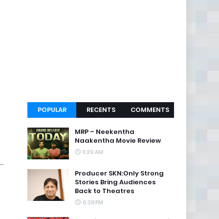
POPULAR
RECENTS
COMMENTS
MRP – Neekentha
Naakentha Movie Review
11:39 AM
 –
Producer SKN:Only Strong
Stories Bring Audiences
Back to Theatres
6:38 PM