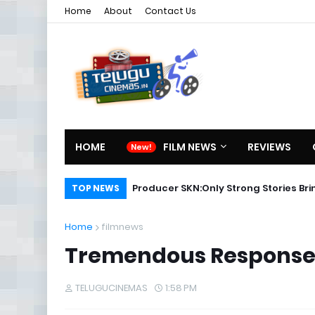
Home
About
Contact Us
HOME
FILM NEWS
REVIEWS
Producer SKN:Only Strong Stories Br
TOP NEWS
Home
filmnews
Tremendous Response f
TELUGUCINEMAS
1:58 PM