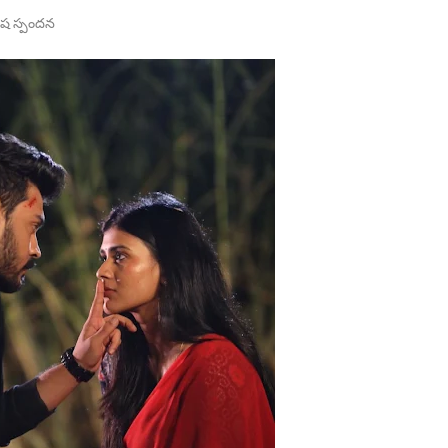
ిశేష స్పందన