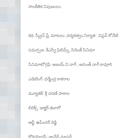
సాంకేతిక నిపుణులు:
కథ, స్క్రీన్ ప్లే, మాటలు ,దర్శకత్వం,నిర్మాత : విప్లవ్ కోనేటి
సమర్పణ: కేఎస్వీ ఫిలిమ్స్, సిరెంజ్ సినిమా
సినిమాటోగ్రఫి: అజయ్ వి నాగ్ , అనంత్ నాగ్ కావూరి
ఎడిటింగ్: ధర్మేంద్ర కాకరాల
మ్యూజిక్: శ్రీ చరణ్ పాకాల
లిరిక్స్: డాక్టర్ జివాగో
ఆర్ట్: ఉపేందర్ రెడ్డి
కోరియోగ్రఫీ: జావేద్ మాస్టర్