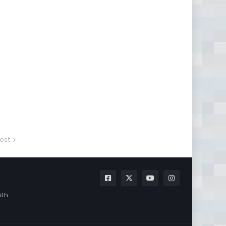
ost
ith