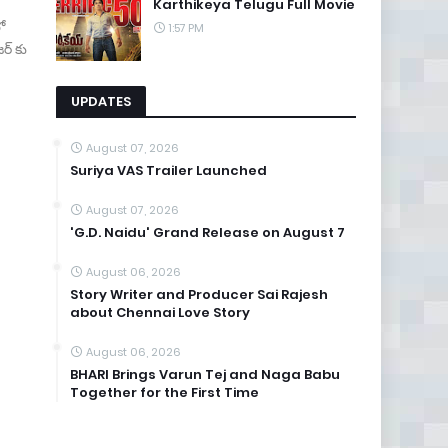
Karthikeya Telugu Full Movie
ో
1:57 PM
ర్ కు
UPDATES
August 07, 2026
Suriya VAS Trailer Launched
August 07, 2026
'G.D. Naidu' Grand Release on August 7
August 06, 2026
Story Writer and Producer Sai Rajesh
about Chennai Love Story
August 06, 2026
BHARI Brings Varun Tej and Naga Babu
Together for the First Time