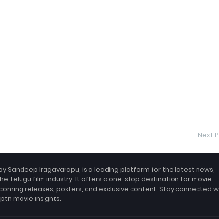
Next P
by Sandeep Iragavarapu, is a leading platform for the latest news,
the Telugu film industry. It offers a one-stop destination for movie
coming releases, posters, and exclusive content. Stay connected w
epth movie insights.