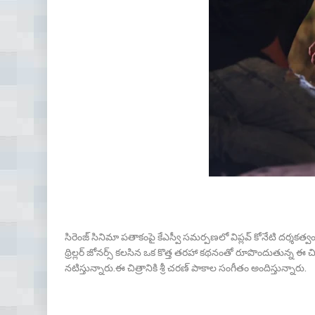
సిరెంజ్ సినిమా పతాకంపై కేఎస్వీ సమర్పణలో విప్లవ్ కోనేటి దర్శకత్వం
థ్రిల్లర్ జోనర్స్ కలసిన ఒక కొత్త తరహా కథనంతో రూపొందుతున్న ఈ చ
నటిస్తున్నారు.ఈ చిత్రానికి శ్రీ చరణ్ పాకాల సంగీతం అందిస్తున్నారు.