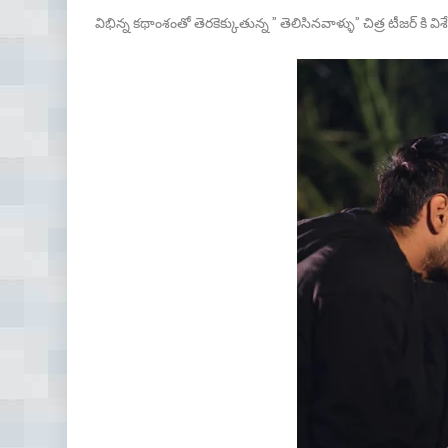
విభిన్న కథాంశంతో తెరకెక్కుతున్న ” తెలిసినవాళ్ళు” చిత్ర టీజర్ కి వ