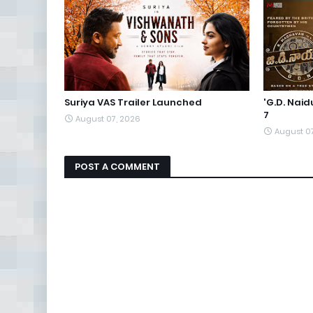
Suriya VAS Trailer Launched
'G.D. Nai
7
August 07, 2026
August 0
POST A COMMENT