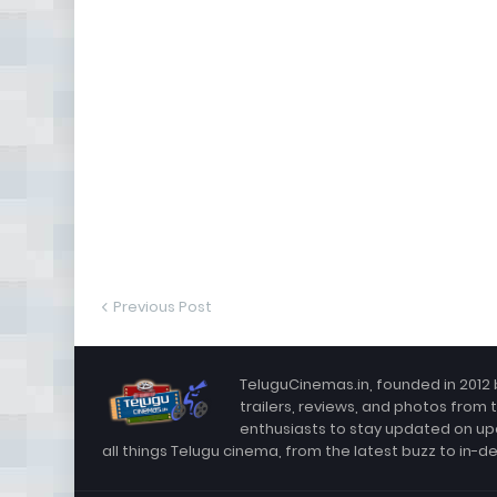
Previous Post
TeluguCinemas.in, founded in 2012 
trailers, reviews, and photos from 
enthusiasts to stay updated on up
all things Telugu cinema, from the latest buzz to in-d