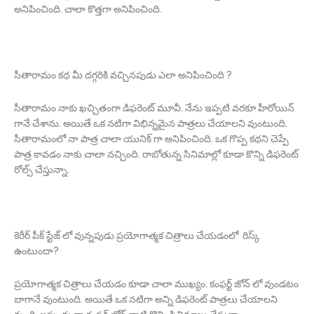
అనిపించింది. చాలా కొత్తగా అనిపించింది.
సీతారామం కథ మీ దగ్గరికి వచ్చినపుడు ఎలా అనిపించింది ?
సీతారామం నాకు ఖచ్చితంగా డిఫరెంట్ మూవీ. నేను ఇప్పటి వరకూ హీరోయిన్
గానే చేశాను. అయితే ఒక నటిగా విభిన్నమైన పాత్రలు చేయాలని వుంటుంది.
సీతారామంలో నా పాత్ర చాలా యునిక్ గా అనిపించింది. ఒక గొప్ప కథని చెప్పే
పాత్ర కావడం నాకు చాలా నచ్చింది. రాబోతున్న సినిమాల్లో కూడా కొన్ని డిఫరెంట్
రోల్స్ చేస్తున్నా.
కెరీర్ పీక్ స్టేజ్ లో వున్నపుడు ప్రయోగాత్మక చిత్రాలు చేయడంలో రిస్క్
ఉంటుందా?
ప్రయోగాత్మక చిత్రాలు చేయడం కూడా చాలా ముఖ్యం. కంఫర్ట్ జోన్ లో వుండటం
బాగానే వుంటుంది. అయితే ఒక నటిగా అన్ని డిఫరెంట్ పాత్రలు చేయాలని