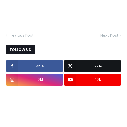
Previous Post
Next Post
FOLLOW US
350k
224k
2M
1.2M