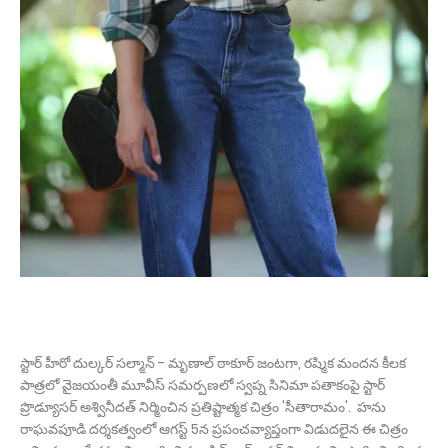
స్టార్ హీరో దుల్కర్ సల్మాన్ - మృణాల్ ఠాకూర్ జంటగా, రష్మిక మందన కీలక
పాత్రలో వైజయంతీ మూవీస్ సమర్పణలో స్వప్న సినిమా పతాకంపై స్టార్
ప్రొడ్యూసర్ అశ్వినీదత్ నిర్మించిన ప్రతిష్టాత్మక చిత్రం 'సీతారామం'. హను
రాఘవపూడి దర్శకత్వంలో ఆగస్ట్ 5న ప్రపంచవ్యాప్తంగా విడుదలైన ఈ చిత్రం