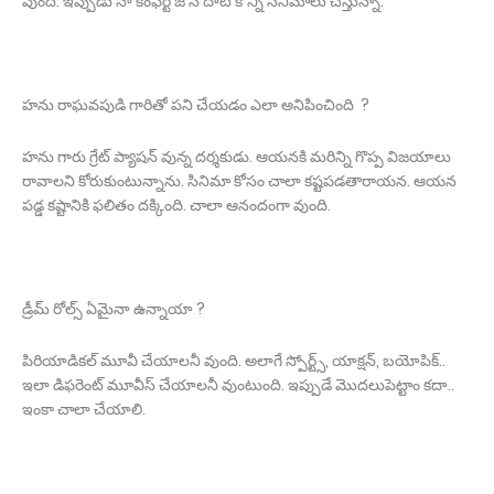
వుంది. ఇప్పుడు నా కంఫర్ట్ జోన్ దాటి కొన్ని సినిమాలు చేస్తున్నా.
హను రాఘవపుడి గారితో పని చేయడం ఎలా అనిపించింది ?
హను గారు గ్రేట్ ప్యాషన్ వున్న దర్శకుడు. ఆయనకి మరిన్ని గొప్ప విజయాలు
రావాలని కోరుకుంటున్నాను. సినిమా కోసం చాలా కష్టపడతారాయన. ఆయన
పడ్డ కష్టానికి ఫలితం దక్కింది. చాలా ఆనందంగా వుంది.
డ్రీమ్ రోల్స్ ఏమైనా ఉన్నాయా ?
పిరియాడికల్ మూవీ చేయాలనీ వుంది. అలాగే స్పోర్ట్స్, యాక్షన్, బయోపిక్..
ఇలా డిఫరెంట్ మూవీస్ చేయాలనీ వుంటుంది. ఇప్పుడే మొదలుపెట్టాం కదా..
ఇంకా చాలా చేయాలి.