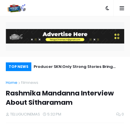
ebut Success
Producer SKN:Only Strong Stories Bring
Ka
TOP NEWS
Audiences Back to Theatres
Home
filmnews
Rashmika Mandanna Interview
About Sitharamam
TELUGUCINEMAS
5:32 PM
0