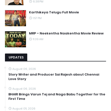
6:38 PM
Karthikeya Telugu Full Movie
1:57 PM
MRP – Neekentha Naakentha Movie Review
11:39 AM
UPDATES
August 06, 2026
Story Writer and Producer Sai Rajesh about Chennai
Love Story
August 06, 2026
BHARI Brings Varun Tej and Naga Babu Together for the
First Time
August 05, 2026