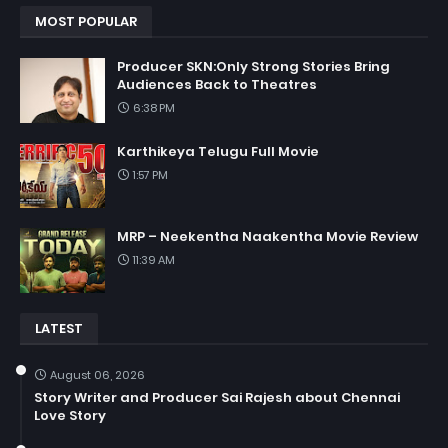
MOST POPULAR
Producer SKN:Only Strong Stories Bring
Audiences Back to Theatres
6:38 PM
Karthikeya Telugu Full Movie
1:57 PM
MRP – Neekentha Naakentha Movie Review
11:39 AM
LATEST
August 06, 2026
Story Writer and Producer Sai Rajesh about Chennai
Love Story