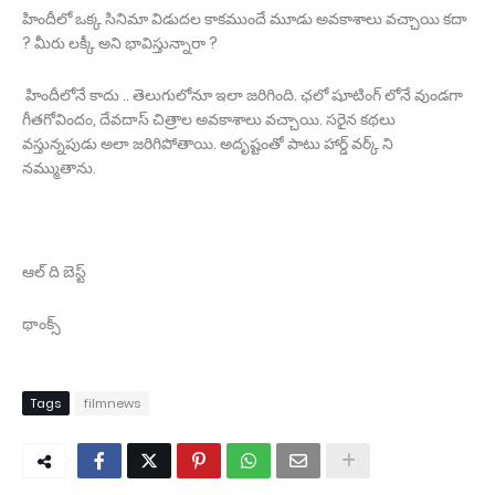
హిందీలో ఒక్క సినిమా విడుదల కాకముందే మూడు అవకాశాలు వచ్చాయి కదా
? మీరు లక్కీ అని భావిస్తున్నారా ?
హిందీలోనే కాదు .. తెలుగులోనూ ఇలా జరిగింది. ఛలో షూటింగ్ లోనే వుండగా
గీతగోవిందం, దేవదాస్ చిత్రాల అవకాశాలు వచ్చాయి. సరైన కథలు
వస్తున్నపుడు అలా జరిగిపోతాయి. అదృష్టంతో పాటు హార్డ్ వర్క్ ని
నమ్ముతాను.
ఆల్ ది బెస్ట్
థాంక్స్
Tags
filmnews