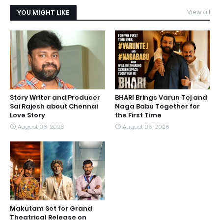
YOU MIGHT LIKE
View all
Story Writer and Producer
BHARI Brings Varun Tej and
Sai Rajesh about Chennai
Naga Babu Together for
Love Story
the First Time
August 06, 2026
August 06, 2026
Makutam Set for Grand
Theatrical Release on