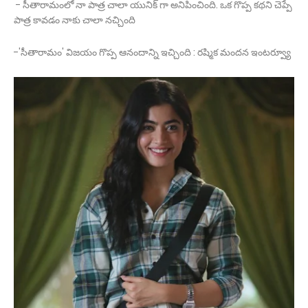
- సీతారామంలో నా పాత్ర చాలా యునిక్ గా అనిపించింది. ఒక గొప్ప కథని చెప్పే
పాత్ర కావడం నాకు చాలా నచ్చింది
-'సీతారామం' విజయం గొప్ప ఆనందాన్ని ఇచ్చింది : రష్మిక మందన ఇంటర్వ్యూ