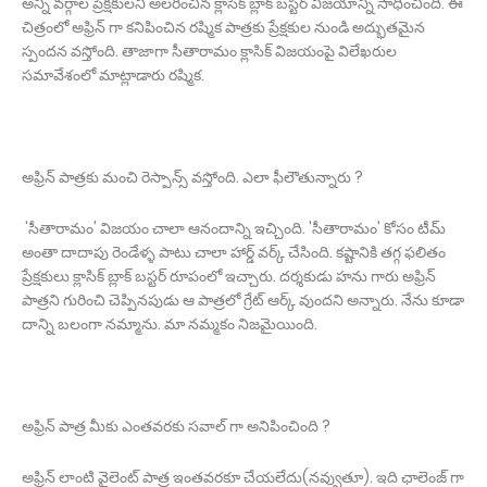
అన్ని వర్గాల ప్రేక్షకులని అలరించిన క్లాసిక్ బ్లాక్ బస్టర్ విజయాన్ని సాధించింది. ఈ
చిత్రంలో అఫ్రిన్ గా కనిపించిన రష్మిక పాత్రకు ప్రేక్షకుల నుండి అద్భుతమైన
స్పందన వస్తోంది. తాజాగా సీతారామం క్లాసిక్ విజయంపై విలేఖరుల
సమావేశంలో మాట్లాడారు రష్మిక.
అఫ్రిన్ పాత్రకు మంచి రెస్పాన్స్ వస్తోంది. ఎలా ఫీలౌతున్నారు ?
'సీతారామం' విజయం చాలా ఆనందాన్ని ఇచ్చింది. 'సీతారామం' కోసం టీమ్
అంతా దాదాపు రెండేళ్ళ పాటు చాలా హార్డ్ వర్క్ చేసింది. కష్టానికి తగ్గ ఫలితం
ప్రేక్షకులు క్లాసిక్ బ్లాక్ బస్టర్ రూపంలో ఇచ్చారు. దర్శకుడు హను గారు అఫ్రిన్
పాత్రని గురించి చెప్పినపుడు ఆ పాత్రలో గ్రేట్ ఆర్క్ వుందని అన్నారు. నేను కూడా
దాన్ని బలంగా నమ్మాను. మా నమ్మకం నిజమైయింది.
అఫ్రిన్ పాత్ర మీకు ఎంతవరకు సవాల్ గా అనిపించింది ?
అఫ్రిన్ లాంటి వైలెంట్ పాత్ర ఇంతవరకూ చేయలేదు(నవ్వుతూ). ఇది ఛాలెంజ్ గా