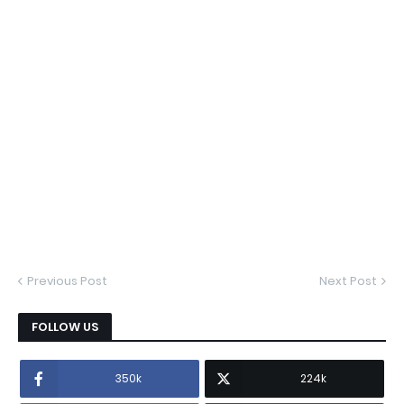
Previous Post
Next Post
FOLLOW US
350k
224k