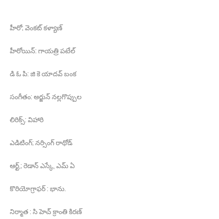
హీరో; వెంకట్ కళ్యాణ్
హీరోయిన్: గాయత్రి పటేల్
డి ఓ పి: జి కె యాదవ్ బంక
సంగీతం: అర్జున్ నల్లగొప్పుల
లిరిక్స్: విహారి
ఎడిటింగ్; నర్సింగ్ రాథోడ్
ఆర్ట్,; రెడాన్ ఎస్కే, ఎమ్ ఏ
కొరియోగ్రాఫర్ : భాను.
నిర్మాత : సి హెచ్ క్రాంతి కిరణ్