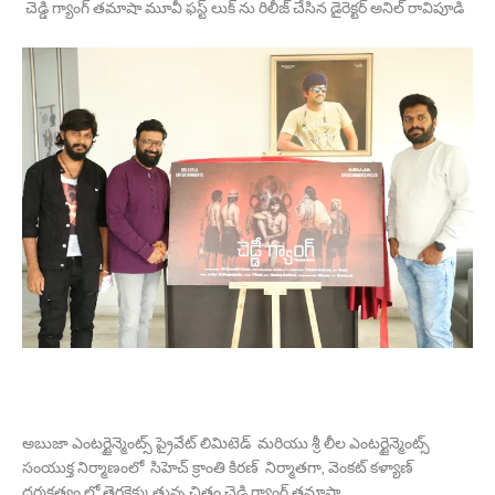
చెడ్డి గ్యాంగ్ తమాషా మూవీ ఫస్ట్ లుక్ ను రిలీజ్ చేసిన డైరెక్టర్ అనిల్ రావిపూడి
అబుజా ఎంటర్టైన్మెంట్స్ ప్రైవేట్ లిమిటెడ్ మరియు శ్రీ లీల ఎంటర్టైన్మెంట్స్
సంయుక్త నిర్మాణంలో సిహెచ్ క్రాంతి కిరణ్ నిర్మాతగా, వెంకట్ కళ్యాణ్
దర్శకత్వం లో తెరకెక్కుతున్న చిత్రం చెడ్డి గ్యాంగ్ తమాషా