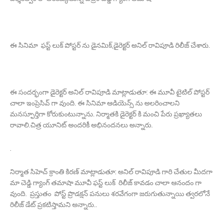
ఈ సినిమా ఫస్ట్ లుక్ పోస్టర్ ను డైనమిక్,డైరెక్టర్ అనిల్ రావిపూడి రిలీజ్ చేశారు.
ఈ సందర్భంగా డైరెక్టర్ అనిల్ రావిపూడి మాట్లాడుతూ: ఈ మూవీ టైటిల్ పోస్టర్
చాలా ఇంప్రెసివ్ గా వుంది. ఈ సినిమా ఆడియెన్స్ ను అలరించాలని
మనస్ఫూర్తిగా కోరుకుంటున్నాను. నిర్మాతకి డైరెక్టర్ కి మంచి పేరు ప్రఖ్యాతలు
రావాలి.చిత్ర యూనిట్ అందరికీ అభినందనలు అన్నారు.
.
నిర్మాత సిహెచ్ క్రాంతి కిరణ్ మాట్లాడుతూ: అనిల్ రావిపూడి గారి చేతుల మీదగా
మా చెడ్డి గ్యాంగ్ తమాషా మూవీ ఫస్ట్ లుక్ రిలీజ్ కావడం చాలా ఆనందం గా
వుంది. ప్రస్తుతం పోస్ట్ ప్రొడక్షన్ పనులు శరవేగంగా జరుగుతున్నాయి త్వరలోనే
రిలీజ్ డేట్ ప్రకటిస్తామని అన్నారు..