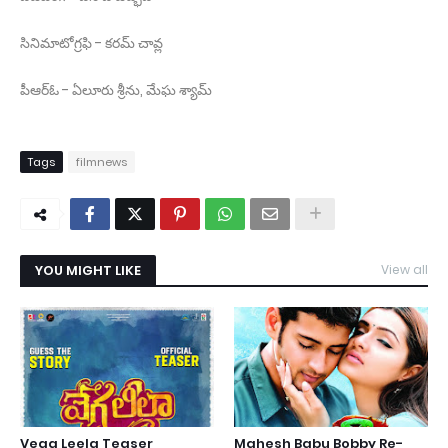
సినిమాటోగ్ర‌ఫి - క‌ర‌మ్ చావ్ల‌
పీఆర్ఓ - ఏలూరు శ్రీను, మేఘ‌ శ్యామ్
Tags
filmnews
YOU MIGHT LIKE
View all
Vega Leela Teaser
Mahesh Babu Bobby Re-