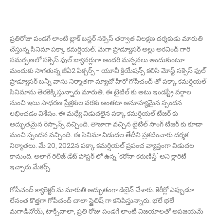
ప్ర‌తిరోజు పండ‌గే లాంటి బ్లాక్ బ‌స్ట‌ర్ స‌క్సెస్ తర్వాత విల‌క్ష‌ణ ద‌ర్శ‌కుడు మారుతి
చేస్తున్న సినిమా పక్కా కమర్షియల్. మెగా ప్రొడ్యూస‌ర్ అల్లు అరవింద్ గారి
స‌మ‌ర్ప‌ణ‌లో స‌క్సెస్ ఫుల్ బ్యాన‌ర్లుగా అంద‌రి మ‌న్న‌న‌లు అందుకుంటూ
మందుకు సాగ‌తున్న జీఏ2 పిక్చ‌ర్స్ - యూవీ క్రియేష‌న్స్ క‌లిసి మోస్ట్ స‌క్సెస్ ఫుల్
ప్రొడ్యూస‌ర్ బ‌న్నీ వాసు నిర్మాత‌గా మ్యాచో హీరో గోపీచంద్ తో పక్కా కమర్షియల్
సినిమాను తెరకెక్కిస్తున్నారు మారుతి. ఈ టైటిల్ కు అటు ఇండ‌స్ట్రీ వ‌ర్గాల
నుంచి ఇటు సాధ‌ర‌ణ ప్రేక్షకుల వ‌రకు అంతటా అనూహ్య‌మైన స్పంద‌న
ల‌భించ‌డం విశేషం. ఈ మధ్యే విడుదలైన పక్కా కమర్షియల్ టీజర్ కు
అద్భుతమైన రెస్పాన్స్ వచ్చింది. తాజాగా వచ్చిన టైటిల్ సాంగ్ టీజర్ కు కూడా
మంచి స్పందన వచ్చింది. ఈ సినిమా విడుదల తేదీని ప్రకటించారు దర్శక
నిర్మాతలు. మే 20, 2022న పక్కా కమర్షియల్ ప్రపంచ వ్యాప్తంగా విడుదల
కానుంది. అలాగే రిలీజ్ డేట్ పోస్టర్ లో ఉన్న 'కరోనా కరుణిస్తే' అని క్లారిటీ
ఇచ్చారు మేకర్స్.
గోపీచంద్ క్యారెక్టర్ ను మారుతి అద్భుతంగా డిజైన్ చేశారు. కెరీర్లో ఎప్పుడూ
లేనంత కొత్తగా గోపీచంద్ చాలా స్టైలిష్ గా కనిపిస్తున్నారు. భలే భలే
మగాడివోయ్, టాక్సీవాలా, ప్రతి రోజు పండగే లాంటి విజయాలతో అపజయమే