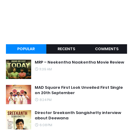
POPULAR
RECENTS
COMMENTS
MRP – Neekentha Naakentha Movie Review
11:39 AM
MAD Square First Look Unveiled First Single
on 20th September
8:24 PM
Director Sreekanth Sangishetty interview
about Deewana
6:08 PM