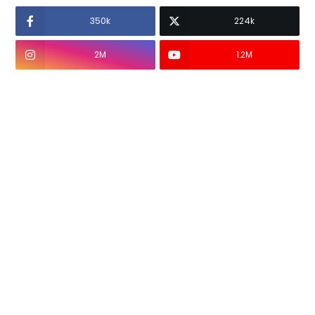
350k
224k
2M
1.2M