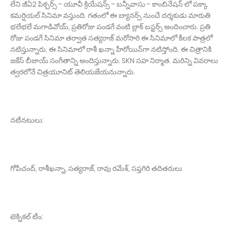
లేని జీఏ2 పిక్చ‌ర్స్ - యూవీ క్రియేష‌న్స్ - బ‌న్నీవాసు - కాంబినేష‌న్ లో పక్కా
కమర్షియల్ సినిమా వస్తుంది. గ‌తంలో ఈ బ్యాన‌ర్స్ నుంచే ద‌ర్శ‌కుడు మారుతి
భ‌లేభ‌లే మ‌గాడివోయ్, ప్ర‌తిరోజు పండ‌గే వంటి బ్లాక్ బ‌స్ట‌ర్స్ అందించారు. ప్రతి
రోజు పండగే సినిమా తర్వాత సత్యరాజ్ మరోసారి ఈ సినిమాలో కీలక పాత్రలో
నటిస్తున్నారు. ఈ సినిమాలో రాశీ ఖన్నా హీరోయిన్‌గా నటిస్తోంది. ఈ చిత్రానికి
జ‌కేస్ బీజాయ్ సంగీతాన్ని అందిస్తున్నారు. SKN సహ నిర్మాత‌. మరిన్ని వివరాలు
త్వరలోనే చిత్రయూనిట్ తెలియజేయనున్నారు.
నటీనటులు:
గోపీచంద్, రాశీఖ‌న్నా, స‌త్య‌రాజ్, రావు ర‌మేశ్, సప్తగిరి తదితరులు
టెక్నికల్ టీం: