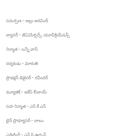
స‌మ‌ర్ప‌ణ - అల్లు అరవింద్
బ్యాన‌ర్ - జీఏ2పిక్చ‌ర్స్, యూవీక్రియేష‌న్స్
నిర్మాత‌ - బ‌న్నీ వాస్
ద‌ర్శ‌కుడు - మారుతి
ప్రొడ‌క్ష‌న్ డిజైన‌ర్ - ర‌వీంద‌ర్
మ్యూజిక్ - జ‌కేస్ బీజాయ్
స‌హ నిర్మాత - ఎస్ కే ఎన్
లైన్ ప్రొడ్యూసర్ - బాబు
ఎడిటింగ్ - ఎన్ పి ఉద్భ‌వ్