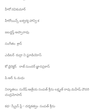
హీరో.రవికుమార్
హీరోయిన్స్ ఐశ్వర్య హాన్వి క
జబర్దస్త్ అప్పారావు
సంగీతం శ్రాన్
ఎడిటర్ రుద్రా ని స్టూడియోస్
కో డైరెక్టర్. రాజ్ సుందర్ జ్ఞానప్రకాస్
పి.అర్. ఓ మధు
నిర్మాతలు. సురేష్ ఆత్రేయ సంపత్ శ్రీను లక్ష్మణ్ రావు మహేష్ చౌదరి
చంద్రమోహన్
కథ- స్క్రీన్ ప్లే - దర్శకత్వం సంపత్ శ్రీను