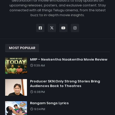
destination for movie enthusiasts to stay updated on
upcoming releases, posters, and exclusive content. Stay
connected with all things Telugu cinema, from the latest
buzz to in-depth movie insights.
MOST POPULAR
MRP – Neekentha Naakentha Movie Review
11:39 AM
Producer SKN:Only Strong Stories Bring
Audiences Back to Theatres
6:38 PM
Rangam Songs Lyrics
9:04 PM