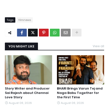
Tags
filmnews
YOU MIGHT LIKE
View all
Story Writer and Producer
BHARI Brings Varun Tej and
Sai Rajesh about Chennai
Naga Babu Together for
Love Story
the First Time
August 06, 2026
August 06, 2026