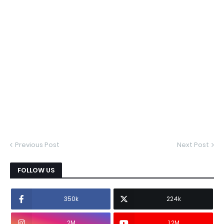
Previous Post
Next Post
FOLLOW US
350k
224k
2M
1.2M