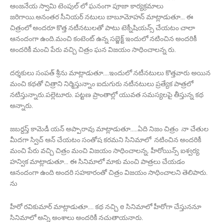
ఆంజనేయ స్వామి టెంపుల్ లో ఘనంగా పూజా కార్యక్రమాలు
జరిగాయి.అనంతర సీనియర్ నటులు బాబూమోహన్ మాట్లాడుతూ... ఈ
చిత్రంలో అందరూ కొత్త నటీనటులతో పాటు టెక్నీషియన్స్ చేయటం చాలా
ఆనందంగా ఉంది.మంచి కంటెంట్ ఉన్న సబ్జెక్ట్ ఇందులో నటించిన అందరికీ
అందరికీ మంచి పేరు వచ్చి చిత్రం ఘన విజయం సాధించాలన్న రు.
దర్శకులు సంపత్ శ్రీను మాట్లాడుతూ....ఇందులో నటీనటులు కొత్తవారు అయిన
మంచి కథతో చిత్రాని నిర్మిస్తున్నాం ఐదుగురు నటీనటులు ప్రత్యేక పాత్రలో
నటిస్తున్నారు.పల్లెటూరు. పట్టణ ప్రాంతాల్లో యువత సమస్యలపై తీస్తున్న కథ
అన్నారు.
జబర్దస్త్ కామెడీ యన్ అప్పారావు మాట్లాడుతూ.....ఏది నిజం చిత్రం నా చేతుల
మీదగా స్విచ్ ఆన్ చేయటం సంతోష కరమని సినిమాలో నటించిన అందరికీ
మంచి పేరు వచ్చి చిత్రం మంచి విజయం సాధించాలన్న. హీరోయిన్స్ ఐశ్వర్య
హన్విక మాట్లాడుతూ... ఈ సినిమాలో మాకు మంచి పాత్రలు చేయడం
ఆనందంగా ఉంది అందరి సహకారంతో చిత్రం విజయం సాధించాలని తెలిపారు.
ను
హీరో రవికుమార్ మాట్లాడుతూ.... కథ నచ్చి e సినిమాలో హీరోగా చేస్తుననూ
సినిమాలో అన్ని అంశాలు అందరికీ నచుతాయనారు.