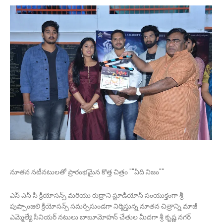
నూతన నటీనటులతో ప్రారంభమైన కొత్త చిత్రం ""ఏది నిజం""
ఎస్ ఎస్ సి క్రియోసన్స్ మరియు రుద్రాని స్టూడియోస్ సంయుక్తంగా శ్రీ
పుష్పాంజలి క్రీయోసన్స్ సమర్పిసుండగా నిర్మిస్తున్న నూతన చిత్రాన్ని మాజీ
ఎమ్మెల్యే సీనియర్ నటులు బాబూమోహన్ చేతుల మీదగా శ్రీ కృష్ణ నగర్