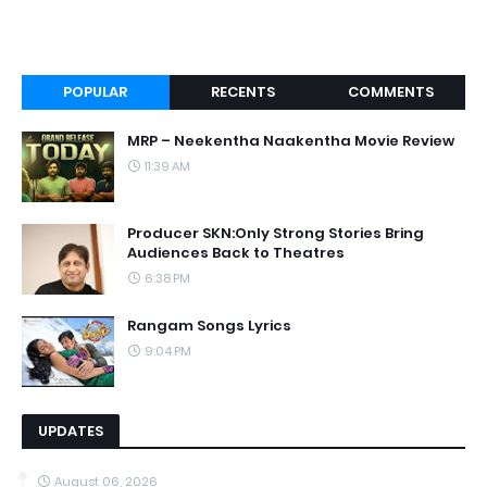
POPULAR
RECENTS
COMMENTS
MRP – Neekentha Naakentha Movie Review
11:39 AM
Producer SKN:Only Strong Stories Bring
Audiences Back to Theatres
6:38 PM
Rangam Songs Lyrics
9:04 PM
UPDATES
August 06, 2026