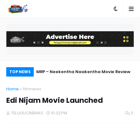
ebut Success
MRP – Neekentha Naakentha Movie Review
Pr
TOP NEWS
Au
Home
filmnews
Edi Nijam Movie Launched
TELUGUCINEMAS
10:32 PM
0