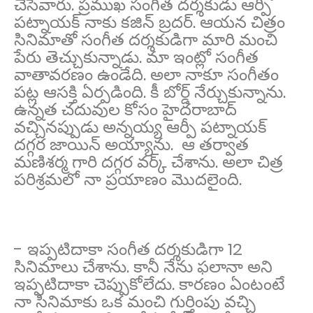
చేసేవారు. ప్రముఖ సంగీత దర్శకుడు ఆర్పీ
పట్నాయక్ నాకు కజిన్ బ్రదర్. ఆయన చిత్రం
సినిమాతో సంగీత దర్శకుడిగా మారి మంచి
పేరు తెచ్చుకున్నాడు. మా ఇంట్లో సంగీత
వాతావరణం ఉండేది. అలా నాకూ సంగీతం
పట్ల ఆసక్తి ఏర్పడింది. కీ బోర్డ్ నేర్చుకున్నాను.
ఉన్నత చదువుల కోసం హైదరాబాద్
వచ్చినప్పుడు అన్నయ్య ఆర్పీ పట్నాయక్
దగ్గర జాయిన్ అయ్యాను. ఆ తర్వాత
మణిశర్మ గారి దగ్గర వర్క్ చేశాను. అలా చిత్ర
పరిశ్రమలో నా ప్రయాణం మొదలైంది.
- ఇప్పటిదాకా సంగీత దర్శకుడిగా 12
సినిమాలు చేశాను. కానీ నేను ఫలానా అని
ఇప్పటిదాకా చెప్పుకోలేదు. కారణం ఏంటంటే
నా సినిమాకు ఒక మంచి గుర్తింపు వచ్చి