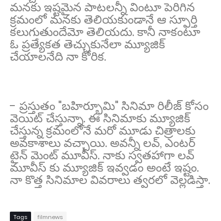
మనకు ఇష్టమైన పాటలన్నీ వింటూ పెరిగిన
క్రమంలో మనకు తెలియకుండానే ఆ స్ఫూర్తి
కలుగుతుందేమో తెలియదు. కానీ నాకంటూ
ఓ ప్రత్యేకత తెచ్చుకునేలా మ్యూజిక్
చేయాలనేది నా కోరిక.
- ప్రస్తుతం "బహిర్భూమి" సినిమా రిలీజ్ కోసం
వెయిట్ చేస్తున్నా. ఈ సినిమాకు మ్యూజిక్
చేస్తున్న క్రమంలోనే మరో మూడు చిత్రాలకు
అవకాశాలు వచ్చాయి. అవన్నీ లవ్, ఎంటర్
టైన్ మెంట్ మూవీస్. నాకు స్వతహాగా లవ్
మూవీస్ కు మ్యూజిక్ ఇవ్వడం అంటే ఇష్టం.
నా కొత్త సినిమాల వివరాలు త్వరలో వెల్లడిస్తా.
Tags
filmnews