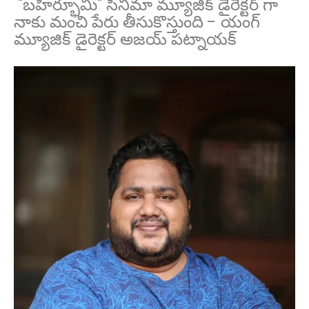
"బహిర్భూమి" సినిమా మ్యూజిక్ డైరెక్టర్ గా
నాకు మంచి పేరు తీసుకొస్తుంది - యంగ్
మ్యూజిక్ డైరెక్టర్ అజయ్ పట్నాయక్