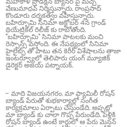
మహకాళి ప్రొడక్షన్ బ్యానర్ పై మచ్చ
వేణుమాధవ్ నిర్మిస్తున్నారు. రాంప్రసాద్
కొండూరు దర్శకత్వం వహిస్తున్నారు.
బహిర్భూమి సినిమా అక్టోబర్ 4న గ్రాండ్
థియేట్రికల్ రిలీజ్ కు రాబోతోంది.
"బహిర్భూమి" సినిమా పాటలకు మంచి
రెస్పాన్స్ వస్తోంది. ఈ నేపథ్యంలో సినిమా
హైలైట్స్ తో పాటు తన కెరీర్ విశేషాలను తాజా
ఇంటర్వ్యూలో తెలిపారు యంగ్ మ్యూజిక్
డైరెక్టర్ అజయ్ పట్నాయక్.
- మాది విజయనగరం. మా ఫ్యామిలీ రోషన్
బ్యాండ్ పేరుతో శుభకార్యాల్లో సంగీత
కార్యక్రమాలు ఏర్పాటు చేస్తుండేది. అప్పట్లో
మా బ్యాండ్ కు చాలా గొప్ప పేరుండేది. పెళ్లికి
రోషన్ బ్యాండ్ ఉంటే కార్డులో ఆ పేరు మెన్షన్