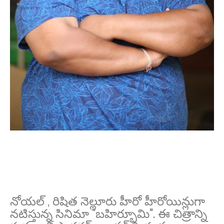
నోయల్ , రిషిత నెల్లూరు హీరో హీరోయిన్లుగా
నటిస్తున్న సినిమా "బహిర్భూమి". ఈ చిత్రాన్ని