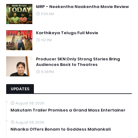
MRP – Neekentha Naakentha Movie Review
11:39 AM
Karthikeya Telugu Full Movie
1:57 PM
Producer SKN:Only Strong Stories Bring
Audiences Back to Theatres
6:38 PM
UPDATES
August 08, 2026
Makutam Trailer Promises a Grand Mass Entertainer
August 08, 2026
Niharika Offers Bonam to Goddess Mahankali