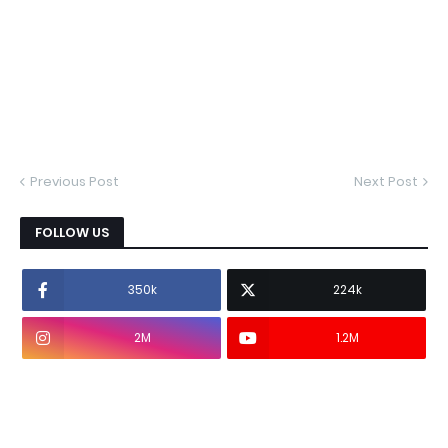
Previous Post
Next Post
FOLLOW US
350k
224k
2M
1.2M