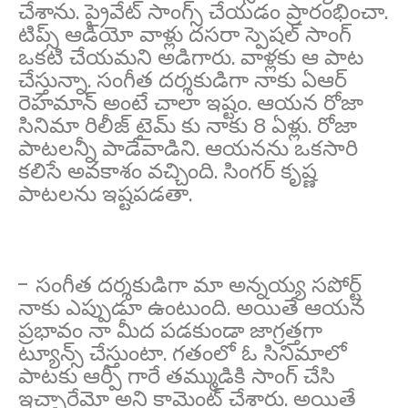
చేశాను. ప్రైవేట్ సాంగ్స్ చేయడం ప్రారంభించా.
టిప్స్ ఆడియో వాళ్లు దసరా స్పెషల్ సాంగ్
ఒకటి చేయమని అడిగారు. వాళ్లకు ఆ పాట
చేస్తున్నా. సంగీత దర్శకుడిగా నాకు ఏఆర్
రెహమాన్ అంటే చాలా ఇష్టం. ఆయన రోజా
సినిమా రిలీజ్ టైమ్ కు నాకు 8 ఏళ్లు. రోజా
పాటలన్నీ పాడేవాడిని. ఆయనను ఒకసారి
కలిసే అవకాశం వచ్చింది. సింగర్ కృష్ణ
పాటలను ఇష్టపడతా.
- సంగీత దర్శకుడిగా మా అన్నయ్య సపోర్ట్
నాకు ఎప్పుడూ ఉంటుంది. అయితే ఆయన
ప్రభావం నా మీద పడకుండా జాగ్రత్తగా
ట్యూన్స్ చేస్తుంటా. గతంలో ఓ సినిమాలో
పాటకు ఆర్పీ గారే తమ్ముడికి సాంగ్ చేసి
ఇచ్చారేమో అని కామెంట్ చేశారు. అయితే