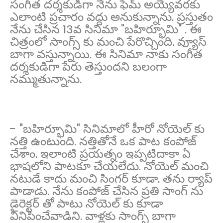
సంగీత దర్శకుడిగా నేను ఫేమ్ అయ్యేవరకు
ఎలాంటి ప్రచారం వద్దు అనుకున్నాను. ప్రస్తుతం
నేను చేసిన 13వ సినిమా "బహిర్భూమి" . ఈ
చిత్రంలో సాంగ్స్ కు మంచి పేరొచ్చింది. వ్యూస్
బాగా వస్తున్నాయి. ఈ సినిమా నాకు సంగీత
దర్శకుడిగా పేరు తెస్తుందని బలంగా
నమ్ముతున్నాను.
- "బహిర్భూమి" సినిమాలో హీరో నోయెల్ కు
నత్తి ఉంటుంది. నత్తితోనే ఒక పాట కంపోజ్
చేశాం. ఇలాంటి ప్రయత్నం ఇప్పటిదాకా ఏ
భాషలోని పాటకూ చేయలేదు. నోయెల్ మంచి
నటుడే కాదు మంచి సింగర్ కూడా. తను ర్యాప్
పాడాడు. నేను కంపోజ్ చేసిన ప్రతి సాంగ్ ను
డైరెక్టర్ తో పాటు నోయెల్ కు కూడా
వినిపించేవాడిని. వాళ్లకు సాంగ్స్ బాగా