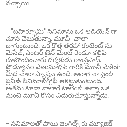
నచ్చాయి.
- "బహిర్భూమి" సినిమాను ఒక ఆడియెన్ గా
చూసి చెబుతున్నా. మూవీ చాలా
బాగుంటుంది. ఒక కొత్త తరహా కంటెంట్ ను
మెసేజ్, ఎంటర్ టైన్ మెంట్ రెండూ కలిపి
రూపొందించారు దర్శకుడు రాంప్రసాద్.
ప్రొడ్యూసర్ వేణుమాధవ్ గారికి మూవీ మేకింగ్
మీద చాలా ప్యాషన్ ఉంది. అలాగే నా ఫ్రెండ్
ప్రవీణ్ సినిమాటోగ్రఫీ ఆకట్టుకుంటుంది.
అతను కూడా నాలాగే టాలెంట్ ఉన్నా ఒక
మంచి మూవీ కోసం ఎదురుచూస్తున్నాడు.
- సినిమాలతో పాటు జింగిల్స్ కు మ్యూజిక్