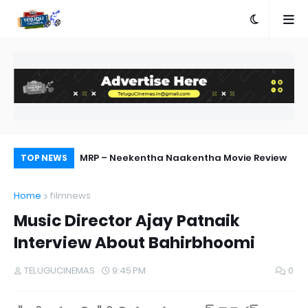
d
MRP – Neekentha Naakentha Movie Review
Ka
TOP NEWS
Home
filmnews
Music Director Ajay Patnaik
Interview About Bahirbhoomi
TELUGUCINEMAS
9:45 PM
0