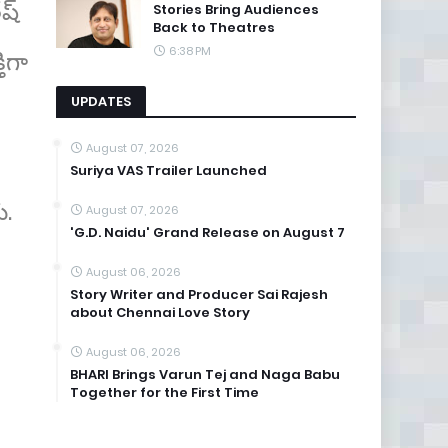
ేష్
Stories Bring Audiences
Back to Theatres
6:38 PM
తిగా
UPDATES
August 07, 2026
Suriya VAS Trailer Launched
ు.
August 07, 2026
'G.D. Naidu' Grand Release on August 7
August 06, 2026
Story Writer and Producer Sai Rajesh
about Chennai Love Story
August 06, 2026
BHARI Brings Varun Tej and Naga Babu
Together for the First Time