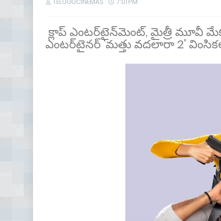
TELUGUCINEMAS
7:01 PM
క్లాప్ ఎంటర్‌టైన్‌మెంట్, మైత్రీ మూవీ మేకర
ఎంటర్‌టైనర్ 'మత్తు వదలారా 2' వింసిక