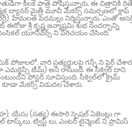
తుడిగా కీలక పాత్ర పోషిస్తున్నారు. ఈ చిత్రానికి రిత
త్మక బ్యానర్ మైత్రీ మూవీ మేకర్స్ సమర్పణలో క్లాప్
ెర్రీ), హేమలత పెదమల్లు నిర్మిస్తున్నారు. ఎంతో ఆసక్
్ ఈరోజు శ్రీ కృష్ణ జన్మాష్టమి శుభ సందర్భాన్ని
ా వింసికల్ యూనివర్స్ ని పరిచయం చేసింది.
మిక్ పోజులలో, వారి ప్రత్యర్థులపై గన్స్ ని ఫైర్ చేశార
ం(హై ఎమర్జెన్సీ టీమ్) అని రాసుంది. ఈ సీక్వెల్ దాని
టుందని పోస్టర్ సూచిస్తుంది. సీక్వెల్‌లో క్రైమ్
 కూడా మేకర్స్ విడుదల చేశారు.
ీసింహ), యేసు (సత్య) ఈసారి స్పెషల్ ఏజెంట్లు గా
్ టాస్క్‌లు, ట్విస్ట్ లు, ఎంటర్ టైన్మెంట్ ని ప్రామిస్