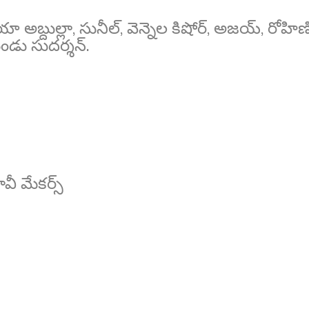
 అబ్దుల్లా, సునీల్, వెన్నెల కిషోర్, అజయ్, రోహిణి
గుండు సుదర్శన్.
మూవీ మేకర్స్