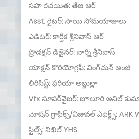
సహ రచయిత: తేజ ఆర్
Asst. రైటర్: సాయి సోమయాజులు
ఎడిటర్: కార్తీక శ్రీనివాస్ ఆర్
ప్రొడక్షన్ డిజైనర్: నార్ని శ్రీనివాస్
యాక్షన్ కొరియోగ్రఫీ: వింగ్‌చున్ అంజి
లిరిసిస్ట్: ఫరియా అబ్దుల్లా
Vfx సూపర్‌వైజర్: జూలూరి అనిల్ కుమ
మోషన్ గ్రాఫిక్స్/విజువల్ ఎఫెక్ట్స్: AR
స్టిల్స్: నిఖిల్ YHS