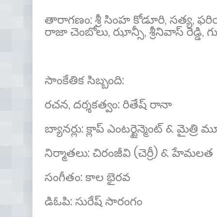
తారాగణం: శ్రీ సింహ కోడూరి, సత్య, ఫరియా
రాజా చెంబోలు, ఝాన్సీ, శ్రీనివాస్ రెడ్డి, 
సాంకేతిక సిబ్బంది:
రచన, దర్శకత్వం: రితేష్ రానా
బ్యానర్లు: క్లాప్ ఎంటర్టైన్మెంట్ & మైత్రి 
నిర్మాతలు: చిరంజీవి (చెర్రీ) & హేమలత
సంగీతం: కాల భైరవ
డిఓపి: సురేష్ సారంగం