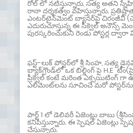
రోల్ లో నటిస్తున్నారు, సత్య అతని స్నేహి
రానా దర్శకత్వం వహిస్తున్నారు. ప్రతిష్టా
ఎంటర్‌టైన్‌మెంట్ బ్యానర్‌పై చిరంజీవి (చ
ఎదురుచూస్తున్న ఈ సీక్వెల్ అనౌన్స్ మెంట
పురస్కరించుకుని రెండు పోస్టర్ల ద్వార
ఫస్ట్-లుక్ పోస్టర్‌లో శ్రీ సింహ, సత్య డైన
బ్యాక్‌గ్రౌండ్‌లో ఒక బిల్డింగ్ పై H.E టీ
ప్రీక్వెల్ కంటే మరింత ఎక్సయిటింగ్ గా ఉం
ఎలిమెంట్‌లను సూచించే మరో పోస్టర్‌ను
పార్ట్ 1 లో డెలివరీ ఏజెంట్లు బాబు (శ్ర
కనిపిస్తున్నారు. ఈ స్పెషల్ ఏజెంట్లు స్పెషల
చేస్తున్నారు.