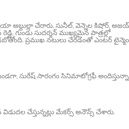
యా అబ్దుల్లా చేరారు. సునీల్, వెన్నెల కిషోర్, అజయ
్ రెడ్డి, గుండు సుదర్శన్ ముఖ్యమైన పాత్రల్లో
ఉండబోతోంది. ప్రముఖ నటులు చేరడంతో ఎంటర్ టైన్మెం
ుండగా, సురేష్ సారంగం సినిమాటోగ్రఫీ అందిస్తున్నా
 విడుదల చేస్తున్నట్లు మేకర్స్ అనౌన్స్ చేశారు.