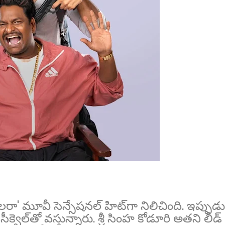
ా' మూవీ సెన్సేషనల్ హిట్‌గా నిలిచింది. ఇప్పుడు
క్వెల్‌తో వస్తున్నారు. శ్రీ సింహ కోడూరి అతని లీడ్