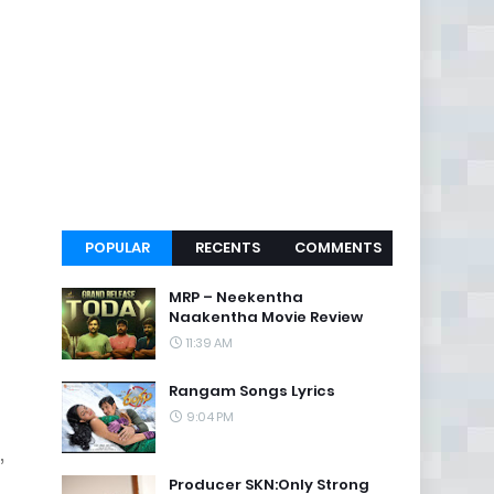
POPULAR
RECENTS
COMMENTS
MRP – Neekentha
Naakentha Movie Review
11:39 AM
Rangam Songs Lyrics
9:04 PM
,
Producer SKN:Only Strong