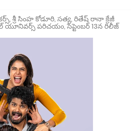
్స్, శ్రీ సింహ కోడూరి, సత్య, రితేష్ రానా క్రేజీ
ల్ యూనివర్స్ పరిచయం, సెప్టెంబర్ 13న రిలీజ్