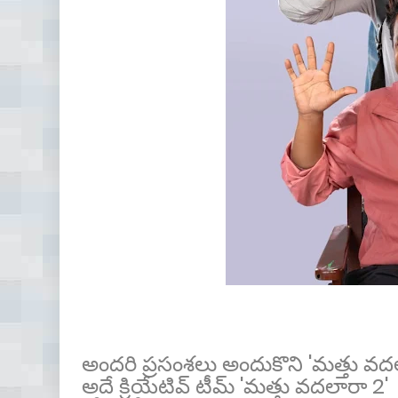
అందరి ప్రసంశలు అందుకొని 'మత్తు వదలర
అదే క్రియేటివ్ టీమ్ 'మత్తు వదలారా 2' సీ