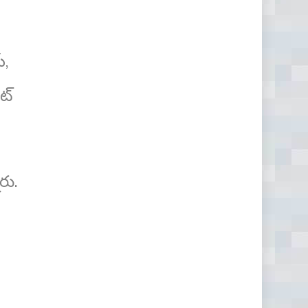
్,
ట్
రు.