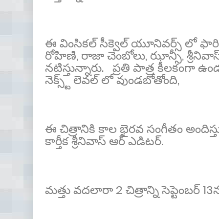
ఈ వింసికల్ సీక్వెల్ యూనివర్స్ లో ఫారి
రోహిణి, రాజా చెంబోలు, ఝాన్సీ, శ్రీనివాస
నటిస్తున్నారు. ప్రతి పాత్ర కీలకంగా 
నెక్స్ట్ లెవల్ లో వుండబోతోంది,
ఈ చిత్రానికి కాల భైరవ సంగీతం అందిస్త
కార్తీక శ్రీనివాస్ ఆర్ ఎడిటర్.
మత్తు వదలారా 2 చిత్రాన్ని సెప్టెంబర్ 13న