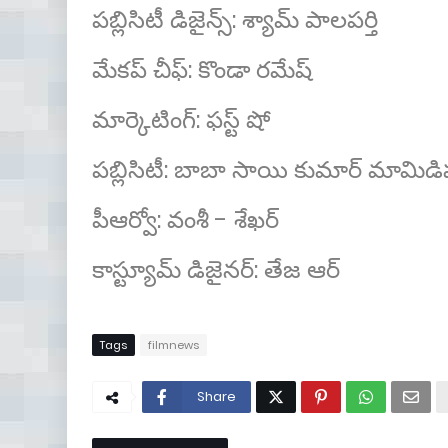
పబ్లిసిటీ డిజైన్స్: శ్యామ్ పాలపర్తి
మేకప్ చీఫ్: కొండా రమేష్
మార్కెటింగ్: ఫస్ట్ షో
పబ్లిసిటీ: బాబా సాయి కుమార్ మామిడిప
పీఆర్వో: వంశీ - శేఖర్
కాస్ట్యూమ్ డిజైనర్: తేజ ఆర్
Tags
filmnews
Share