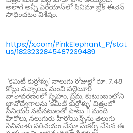
అలాగే అన్నీ ఏరియాస్‌లో సినిమా బ్రేక్ ఈవెన్
సాధించ‌టం విశేషం.
https://x.com/PinkElephant_P/stat
us/1823232845487239489
‘కమిటీ కుర్రోళ్ళు’ నాలుగు రోజుల్లో రూ. 7.48
కోట్లు వచ్చాయి. మంచి ప‌ల్లెటూరి
వాతావ‌ర‌ణంలో స్నేహం, ప్రేమ‌, కుటుంబంలోని
భావోద్వేగాల‌ను ‘కమిటీ కుర్రోళ్ళు’ చిత్రంలో
సీనియ‌ర్ న‌టీన‌టుల‌తో పాటు 11 మంది
హీరోలు, న‌లుగురు హీరోయిన్స్‌ను తెలుగు
సినిమాకు ప‌రిచ‌యం చేస్తూ మేక‌ర్స్ చేసిన ఈ