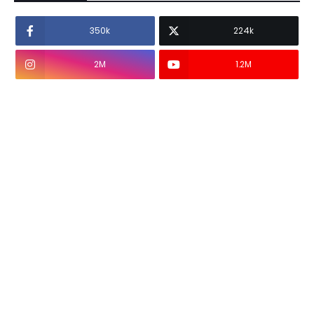
350k
224k
2M
1.2M