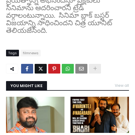
ప్ర‌య‌త్నాన్ని అభినందిస్తూ ప్రేక్ష‌కులు
సినిమాను ఆద‌రించార‌ని ట్రేడ్
వ‌ర్గాలంటున్నాయి. సినిమా బ్లాక్ బస్టర్
విజయాన్ని సాధించిందని చిత్ర యూనిట్
తెలియజేసింది.
Tags
filmnews
YOU MIGHT LIKE
View all