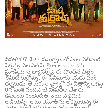
నిహారిక కొణిదెల సమర్పణలో పింక్ ఎలిఫెంట్
పిక్చర్స్ ఎల్.ఎల్.పి, శ్రీరాధా దామోదర్
స్టూడియోస్ బ్యానర్స్‌పై రూపొందిన చిత్రం
‘కమిటీ కుర్రోళ్ళు’. ఈ సినిమాకు య‌దు వంశీ
ద‌ర్శ‌కుడు. తెలుగు రాష్ట్రాల్లో ఈ చిత్రాన్ని ఆగస్ట్
9న వంశీ నందిపాటి విడుదల చేశారు.
డిఫరెంట్ కంటెంట్‌తో ఇటు ఫ్యామిలీ
ఆడియెన్స్‌, అటు యూత్‌ను ఆక‌ట్టుకున్న ఈ
చిత్రం మండే టెస్ట్ కూడా పాస్ అయ్యింది.