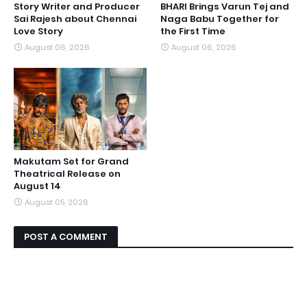
Story Writer and Producer
BHARI Brings Varun Tej and
Sai Rajesh about Chennai
Naga Babu Together for
Love Story
the First Time
August 06, 2026
August 06, 2026
Makutam Set for Grand
Theatrical Release on
August 14
August 05, 2026
POST A COMMENT