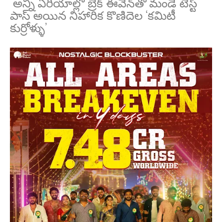
అన్నీ ఏరియాల్లో బ్రేక్ ఈవెన్‌తో మండే టెస్ట్
పాస్ అయిన నిహారిక కొణిదెల ‘కమిటీ
కుర్రోళ్ళు’