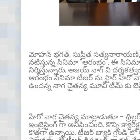
మోహన్ భగత్, సుప్రిత సత్యనారాయణ్, భూ
నటిస్తున్న సినిమా "ఆరంభం". ఈ సినిమాన
నిర్మిస్తున్నారు. అజయ్ నాగ్ వి దర్శకత్వం
ఆరంభం సినిమా టీజర్ ను స్టార్ హీరో నాగ
ఉందన్న నాగ చైతన్య మూవీ టీమ్ కు బెస్ట
హీరో నాగ చైతన్య మాట్లాడుతూ - థ్రిల్ల
ఇంట్రెస్టింగ్ గా అనిపించింది. కొన్ని క్యారె
కొత్తగా ఉన్నాయి. టీజర్ బ్యాక్ గ్రౌండ్ 