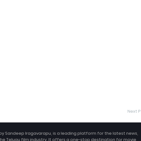
Next P
by Sandeep Iragavarapu, is a leading platform for the latest news,
the Telugu film industry. It offers a one-stop destination for movie