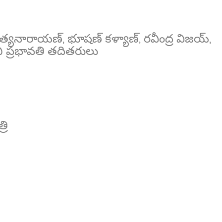
్యనారాయణ్, భూషణ్ కళ్యాణ్, రవీంద్ర విజయ్,
ురభి ప్రభావతి తదితరులు
రి