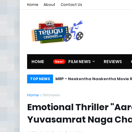
Home
About
Contact Us
HOME
FILM NEWS
REVIEWS
MRP – Neekentha Naakentha Movie 
TOP NEWS
Home
filmnews
Emotional Thriller "A
Yuvasamrat Naga Cha