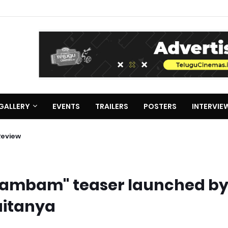
GALLERY
EVENTS
TRAILERS
POSTERS
INTERVIE
Review
arambam" teaser launched b
itanya