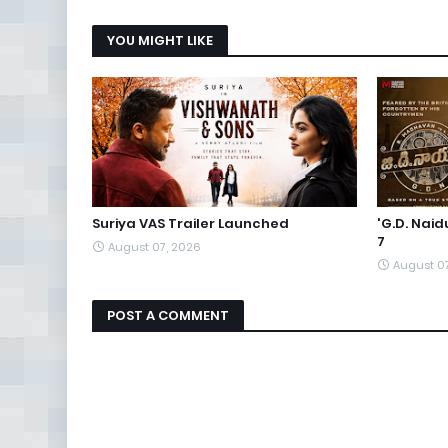
YOU MIGHT LIKE
Suriya VAS Trailer Launched
'G.D. Nai
7
August 07, 2026
August 0
POST A COMMENT