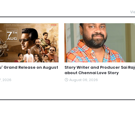
Vi
du' Grand Release on August
Story Writer and Producer Sai Ra
about Chennai Love Story
7, 2026
August 06, 2026