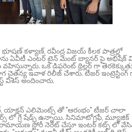
షణ్ కళ్యాణ్, రవీంద్ర విజయ్ కీలక పాత్రల్లో
ు ఏవీటీ ఎంటర్ టైన్ మెంట్ బ్యానర్ పై అభిషేక్ వి
 వహిస్తున్నారు. ఒక డిఫరెంట్ థ్రిల్లర్ గా తెరకెక్కుత
 చైతన్య ఇవాళ రిలీజ్ చేశారు. టీజర్ ఇంట్రెస్టింగ్ 
్ విశెస్ అందించారు.
ర్, యాక్షన్ ఎలిమెంట్స్ తో "ఆరంభం" టీజర్ చాలా
క్టర్స్ లో గ్రే షేడ్స్ ఉన్నాయి. సినిమాటోగ్రఫీ, మ్యూజిక్
లో రామాయణ స్టోరీ నెరేట్ చేస్తూ ఇంటర్ కట్స్ లో వేస