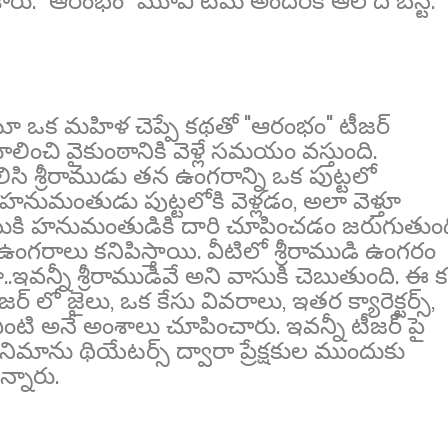
శారు. "ఆరంభం" మూవీ టీమ్ అందరికీ ఆల్ ది బెస్ట్.
టూ ఒక మహిళ చెప్పే కథతో "ఆరంభం" టీజర్
ించి వైకుంఠానికి వెళ్లే సమయం వస్తుంది.
సి శ్రీరాముడు తన ఉంగరాన్ని ఒక పుట్టలో
 హనుమంతుడు పుట్టలోకి వెళ్లడం, అలా వెళ్తూ
ుకి హనుమంతుడికి దారి చూపించడం జరుగుతుంద
రాలు కనిపిస్తాయి. వీటిలో శ్రీరాముడి ఉంగరం
న్నీ శ్రీరాముడివే అని వాసుకి చెబుతుంది. ఈ 
్ లో జైలు, ఒక కేసు వివరాలు, ఇతర క్యారెక్టర్స్,
ఏంటి అనే అంశాలు చూపించారు. ఇవన్నీ టీజర్ పై
సినిమాను థియేటర్స్ ద్వారా ప్రేక్షకుల ముందుకు
న్నారు.