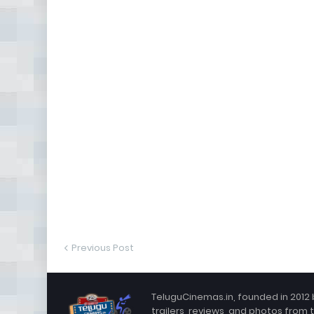
Previous Post
TeluguCinemas.in, founded in 2012 
trailers, reviews, and photos from 