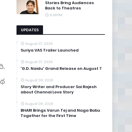
Stories Bring Audiences
Back to Theatres
6:38 PM
UPDATES
August 07, 2026
Suriya VAS Trailer Launched
August 07, 2026
ి.
'G.D. Naidu' Grand Release on August 7
కథ
August 06, 2026
Story Writer and Producer Sai Rajesh
about Chennai Love Story
August 06, 2026
BHARI Brings Varun Tej and Naga Babu
Together for the First Time