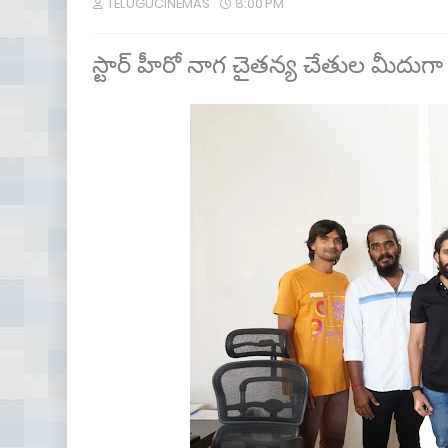
TELUGUCINEMAS
8:00 PM
స్టార్ హీరో నాగ చైతన్య చేతుల మీదుగా డి