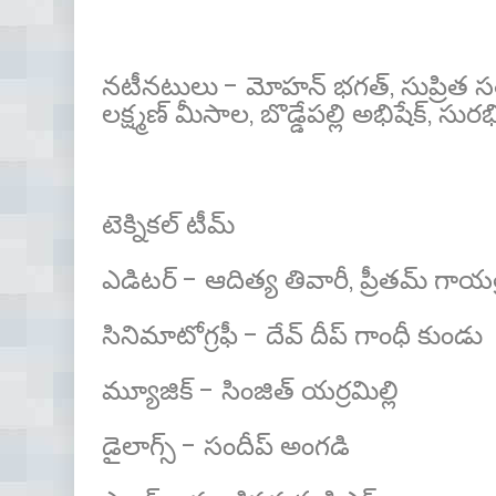
నటీనటులు - మోహన్ భగత్, సుప్రిత సత
లక్ష్మణ్ మీసాల, బొడ్డేపల్లి అభిషేక్, స
టెక్నికల్ టీమ్
ఎడిటర్ - ఆదిత్య తివారీ, ప్రీతమ్ గాయత్
సినిమాటోగ్రఫీ - దేవ్ దీప్ గాంధీ కుండు
మ్యూజిక్ - సింజిత్ యర్రమిల్లి
డైలాగ్స్ - సందీప్ అంగడి