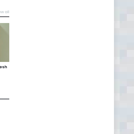
ew all
jesh