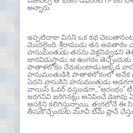
విజువల్స్ తో టీజర్ డిఫరెంట్ గా కట్ చే
అన్నారు.
ఇప్పటిదాకా వినని ఒక కథ చెబుతానం
మొదలైంది. శ్రీరాముడు తన అవతారం చాల
హనుమంతుడు తనను వెళ్లనివ్వడని తెలి
జారవిడుస్తాడు. ఆ ఉంగరం తెచ్చేందుకు
పాతాళలోకం చేరుకుంటాడు.అక్కడ వాస
హనుమంతుడికి పాతాళలోకంలో అనేక ఉంగ
ఏదని వాసుకిని హనుమంతుడు అడగగా..ఇవ
వాయిస్ ఓవర్ వస్తుండగా..."ఆరంభం" టీజర
జరగనివి జరిగినట్లు అనిపించే డెజావు 
ఆసక్తిని కలిగిస్తున్నాయి. త్వరలోనే ఈ 
తీసుకొచ్చేందుకు మూవీ టీమ్ ప్లాన్ చేస్తు