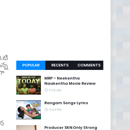
.టి
ున్న
POPULAR
RECENTS
COMMENTS
గా
MRP – Neekentha
Naakentha Movie Review
11:39 AM
Rangam Songs Lyrics
9:04 PM
ిన
Producer SKN:Only Strong