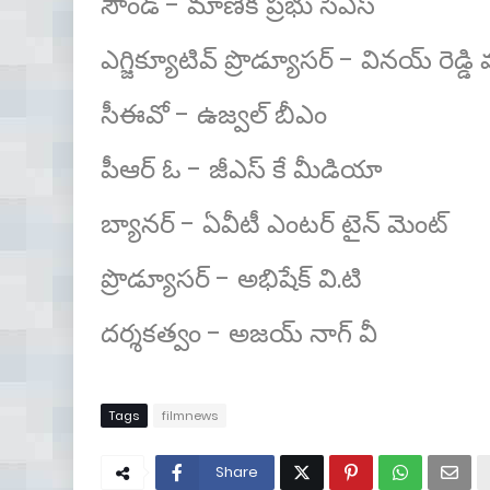
సౌండ్ - మాణిక ప్రభు సిఎస్
ఎగ్జిక్యూటివ్ ప్రొడ్యూసర్ - వినయ్ రెడ్డ
సీఈవో - ఉజ్వల్ బీఎం
పీఆర్ ఓ - జీఎస్ కే మీడియా
బ్యానర్ - ఏవీటీ ఎంటర్ టైన్ మెంట్
ప్రొడ్యూసర్ - అభిషేక్ వి.టి
దర్శకత్వం - అజయ్ నాగ్ వీ
Tags
filmnews
Share