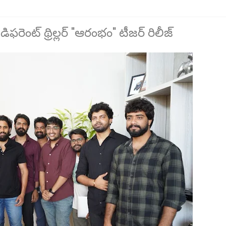
ఫరెంట్ థ్రిల్లర్ "ఆరంభం" టీజర్ రిలీజ్