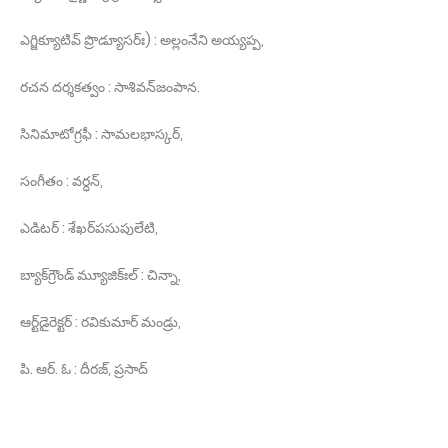
ఎగ్జిక్యూటివ్‌ ప్రొడ్యూసర్‌ః) : అల్లంనేని అయ్యప్ప,
రచన దర్శకత్వం : సాశివన్‌జంపాన.
సినిమాటోగ్రఫీ : సామలభాస్కర్‌,
సంగీతం : వర్ధన్‌,
ఎడిటర్‌ : శేఖర్‌పసుపులేటి,
బ్యాక్‌గ్రౌండ్‌ మ్యూజిక్‌ఃల్ : చిన్నా,
ఆర్ట్‌డైరెక్టర్‌ : రవికుమార్‌ మండ్రు,
పి. ఆర్. ఓ : దీరజ్, ప్రసాద్