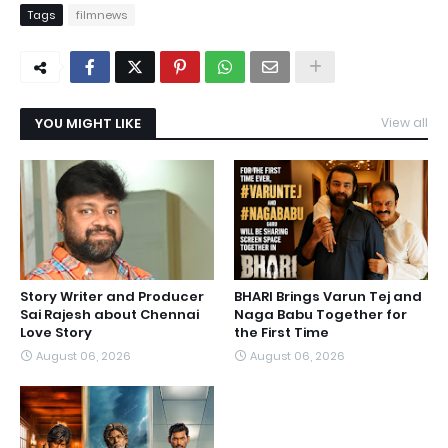
Tags
filmnews
YOU MIGHT LIKE
View all
Story Writer and Producer
BHARI Brings Varun Tej and
Sai Rajesh about Chennai
Naga Babu Together for
Love Story
the First Time
August 06, 2026
August 06, 2026