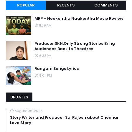
POPULAR
RECENTS
COMMENTS
MRP – Neekentha Naakentha Movie Review
11:39 AM
Producer SKN:Only Strong Stories Bring
Audiences Back to Theatres
6:38 PM
Rangam Songs Lyrics
9:04 PM
UPDATES
August 06, 2026
Story Writer and Producer Sai Rajesh about Chennai
Love Story