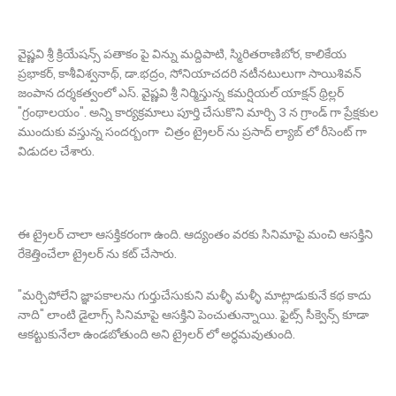
వైష్ణవి శ్రీ క్రియేషన్స్‌ పతాకం పై విన్ను మద్దిపాటి, స్మిరితరాణిబోర, కాలికేయ
ప్రభాకర్‌, కాశీవిశ్వనాథ్‌, డా.భద్రం, సోనియాచదరి నటీనటులుగా సాయిశివన్‌
జంపాన దర్శకత్వంలో ఎస్‌. వైష్ణవి శ్రీ నిర్మిస్తున్న కమర్షియల్‌ యాక్షన్‌ థ్రిల్లర్‌
"గ్రంథాలయం". అన్ని కార్యక్రమాలు పూర్తి చేసుకొని మార్చి 3 న గ్రాండ్ గా ప్రేక్షకుల
ముందుకు వస్తున్న సందర్బంగా చిత్రం ట్రైలర్ ను ప్రసాద్ ల్యాబ్ లో రీసెంట్ గా
విడుదల చేశారు.
ఈ ట్రైలర్ చాలా ఆసక్తికరంగా ఉంది. ఆద్యంతం వరకు సినిమాపై మంచి ఆసక్తిని
రేకెత్తించేలా ట్రైలర్ ను కట్ చేసారు.
"మర్చిపోలేని జ్ఞాపకాలను గుర్తుచేసుకుని మళ్ళీ మళ్ళీ మాట్లాడుకునే కథ కాదు
నాది" లాంటి డైలాగ్స్ సినిమాపై ఆసక్తిని పెంచుతున్నాయి. ఫైట్స్ సీక్వెన్స్ కూడా
ఆకట్టుకునేలా ఉండబోతుంది అని ట్రైలర్ లో అర్ధమవుతుంది.