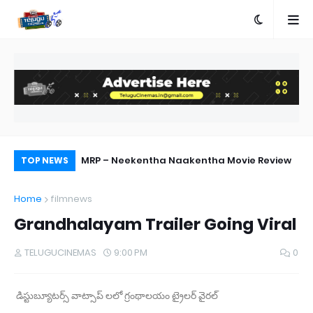
ship with AA23
MRP – Neekentha Naakentha Movie Review
Pr
TOP NEWS
Au
Home
filmnews
Grandhalayam Trailer Going Viral
TELUGUCINEMAS
9:00 PM
0
డిస్టుబ్యూటర్స్ వాట్సాప్ లలో గ్రంథాలయం ట్రైలర్ వైరల్