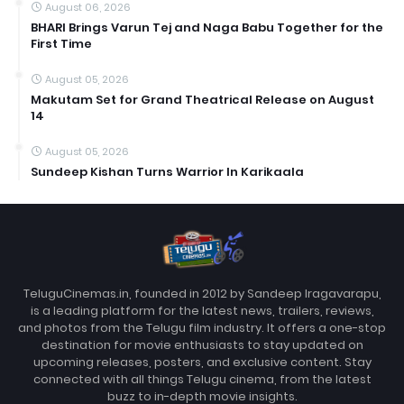
August 06, 2026
BHARI Brings Varun Tej and Naga Babu Together for the
First Time
August 05, 2026
Makutam Set for Grand Theatrical Release on August
14
August 05, 2026
Sundeep Kishan Turns Warrior In Karikaala
TeluguCinemas.in, founded in 2012 by Sandeep Iragavarapu,
is a leading platform for the latest news, trailers, reviews,
and photos from the Telugu film industry. It offers a one-stop
destination for movie enthusiasts to stay updated on
upcoming releases, posters, and exclusive content. Stay
connected with all things Telugu cinema, from the latest
buzz to in-depth movie insights.