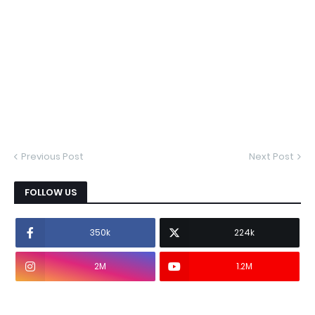
Previous Post
Next Post
FOLLOW US
350k
224k
2M
1.2M