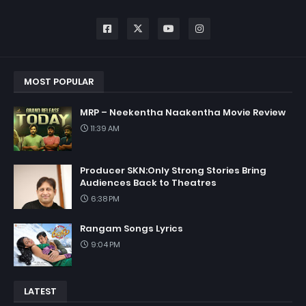
MOST POPULAR
MRP – Neekentha Naakentha Movie Review
11:39 AM
Producer SKN:Only Strong Stories Bring
Audiences Back to Theatres
6:38 PM
Rangam Songs Lyrics
9:04 PM
LATEST