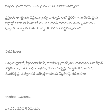
ప్రస్తుతం గ్రంథాలయం చిత్రంపై మంచి అంచనాలు ఉన్నాయి.
ప్రస్తుతం ఈ ట్రైలర్ డిస్టుబ్యూటర్స్ వాట్సాప్ లలో వైరల్ గా మారింది. ట్రేడు
వర్గాల్లో కూడా ఈ సినిమాకి మంచి బిజినెస్ జరుగుతుంది.అన్ని పనులని
పూర్తిచేసుకున్న ఈ చిత్రం మార్చ్ 3న రిలీజ్ కి సిద్దమవుతుంది.
నటీనటులుః
విన్నుమద్దిపాటి, స్మిరితరాణిబోర, కాలకేయప్రభాకర్‌, సోనియాచౌదరి, అలోక్‌జైన్‌,
జ్యోతిరానా, కాశీశినాథ్‌, డా.భద్రం, మేకరామకృష్ణ, పార్వతి, శివ, శ్రావణి,
మురళీకృష్ణ, నవ్యశారద, నరేంద్రనాయుడు. స్నేహగప్త తదితరులు
సాంకేతిక నిపుణులు
బ్యానర్ ::వైష్ణవి శ్రీ క్రియేషన్స్‌