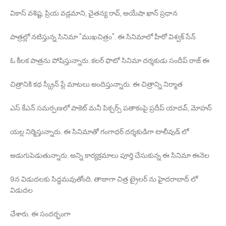
వికాస్ వశిష్ట, ప్రియ వడ్లమాని, చైతన్య రావ్, అయేషా ఖాన్ ప్రధాన
పాత్రల్లో నటిస్తున్న సినిమా "ముఖచిత్రం". ఈ సినిమాలో హీరో విశ్వక్ సేన్
ఓ కీలక పాత్రను పోషిస్తున్నారు. కలర్ ఫొటో సినిమా దర్శకుడు సందీప్ రాజ్ ఈ
చిత్రానికి కథ స్క్రీన్ ప్లే మాటలు అందిస్తున్నారు. ఈ చిత్రాన్ని నిర్మాత
ఎస్ కేఎన్ సమర్పణలో పాకెట్ మనీ పిక్చర్స్ పతాకంపై ప్రదీప్ యాదవ్, మోహన్
యల్ల నిర్మిస్తున్నారు. ఈ సినిమాతో గంగాధర్ దర్శకుడిగా టాలీవుడ్ లో
అడుగుపెడుతున్నారు. అన్ని కార్యక్రమాలు పూర్తి చేసుకున్న ఈ సినిమా ఈనెల
9న విడుదలకు సిద్ధమవుతోంది. తాజాగా చిత్ర ట్రైలర్ ను హైదరాబాద్ లో
విడుదల
చేశారు. ఈ సందర్భంగా