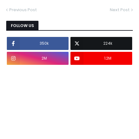
Previous Post
Next Post
FOLLOW US
350k
224k
2M
1.2M