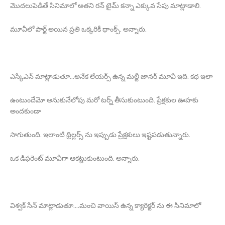
మొదలుపెడితే సినిమాలో అతని రన్ టైమ్ కన్నా ఎక్కువ సేపు మాట్లాడాలి.
మూవీలో పార్ట్ అయిన ప్రతి ఒక్కరికీ థాంక్స్. అన్నారు.
ఎస్కేఎన్ మాట్లాడుతూ...అనేక లేయర్స్ ఉన్న మల్టీ జానర్ మూవీ ఇది. కథ ఇలా
ఉంటుందేమో అనుకునేలోపు మరో టర్న్ తీసుకుంటుంది. ప్రేక్షకుల ఊహకు
అందకుండా
సాగుతుంది. ఇలాంటి థ్రిల్లర్స్ ను ఇప్పుడు ప్రేక్షకులు ఇష్టపడుతున్నారు.
ఒక డిఫరెంట్ మూవీగా ఆకట్టుకుంటుంది. అన్నారు.
విశ్వక్ సేన్ మాట్లాడుతూ....మంచి వాయిస్ ఉన్న క్యారెక్టర్ ను ఈ సినిమాలో