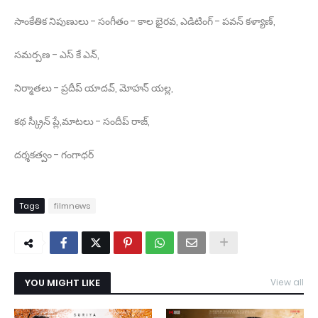
సాంకేతిక నిపుణులు - సంగీతం - కాల భైరవ, ఎడిటింగ్ - పవన్ కళ్యాణ్,
సమర్పణ - ఎస్ కే ఎన్,
నిర్మాతలు - ప్రదీప్ యాదవ్, మోహన్ యల్ల,
కథ స్క్రీన్ ప్లే,మాటలు - సందీప్ రాజ్,
దర్శకత్వం - గంగాధర్
Tags
filmnews
YOU MIGHT LIKE
View all