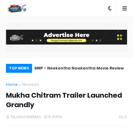
terview on Miss
MRP – Neekentha Naakentha Movie Review
Pr
TOP NEWS
Au
Home
filmnews
Mukha Chitram Trailer Launched
Grandly
TELUGUCINEMAS
5:41 PM
0