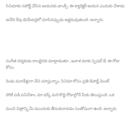
సినిమాకు సపోర్ట్ చేసిన ఆయనకు థాంక్స్. ఈ క్యారెక్టర్ ఆయన ఎందుకు చేశాడు
అనేది రేపు థియేటర్లలో చూసినప్పుడు అర్థమవుతుంది. అన్నారు.
సంగీత దర్శకుడు కాలభైరవ మాట్లాడుతూ...ఇవాళ మాకు స్పెషల్ డే. ఈ రోజు
కోసం
రెండు మూడేళ్లుగా వేచి చూస్తున్నాం. సినిమా కోసం ప్రతి డిపార్ట్ మెంట్
పోటీ పడి పనిచేశాం. మా వర్క్ మరి కొద్ది రోజుల్లోనే మీకు తెలుస్తుంది. ఒక
మంచి చిత్రాన్ని మీ ముందుకు తీసుకురావడం సంతోషంగా ఉంది. అన్నారు.