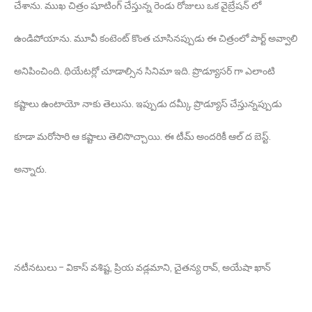
చేశాను. ముఖ చిత్రం షూటింగ్ చేస్తున్న రెండు రోజులు ఒక వైబ్రేషన్ లో
ఉండిపోయాను. మూవీ కంటెంట్ కొంత చూసినప్పుడు ఈ చిత్రంలో పార్ట్ అవ్వాలి
అనిపించింది. థియేటర్లో చూడాల్సిన సినిమా ఇది. ప్రొడ్యూసర్ గా ఎలాంటి
కష్టాలు ఉంటాయో నాకు తెలుసు. ఇప్పుడు దమ్కీ ప్రొడ్యూస్ చేస్తున్నప్పుడు
కూడా మరోసారి ఆ కష్టాలు తెలిసొచ్చాయి. ఈ టీమ్ అందరికీ ఆల్ ద బెస్ట్.
అన్నారు.
నటీనటులు - వికాస్ వశిష్ట, ప్రియ వడ్లమాని, చైతన్య రావ్, అయేషా ఖాన్