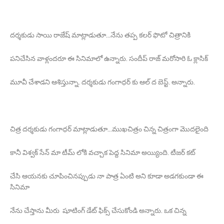
దర్శకుడు సాయి రాజేష్ మాట్లాడుతూ...నేను తప్ప కలర్ ఫొటో చిత్రానికి
పనిచేసిన వాళ్లందరూ ఈ సినిమాలో ఉన్నారు. సందీప్ రాజ్ మరోసారి ఓ క్లాసిక్
మూవీ చేశాడని ఆశిస్తున్నా. దర్శకుడు గంగాధర్ కు ఆల్ ద బెస్ట్. అన్నారు.
చిత్ర దర్శకుడు గంగాధర్ మాట్లాడుతూ...ముఖచిత్రం చిన్న చిత్రంగా మొదలైంది
కానీ విశ్వక్ సేన్ మా టీమ్ లోకి వచ్చాక పెద్ద సినిమా అయ్యింది. టీజర్ కట్
చేసి ఆయనకు చూపించినప్పుడు నా పాత్ర ఏంటి అని కూడా అడగకుండా ఈ
సినిమా
నేను చేస్తాను మీరు షూటింగ్ డేట్ ఫిక్స్ చేసుకోండి అన్నారు. ఒక చిన్న