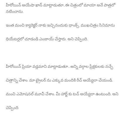
హీరోయిన్ అయేషా ఖాన్ మాట్లాడుతూ..ఈ చిత్రంలో మాయా అనే పాత్రలో
నటించాను.
ఇంత మంచి క్యారెక్టర్ నాకు ఇచ్చినందుకు థాంక్స్. ముఖచిత్రం సినిమాను
థియేటర్లలో చూడండి ఎంజాయ్ చేస్తారు. అని చెప్పింది.
హీరోయిన్ ప్రియా వడ్లమాని మాట్లాడుతూ...అన్ని వర్గాల ప్రేక్షకులకు నచ్చే
చిత్రాన్ని చేశాం. మా ట్రైలర్ ను ఎక్కువ మందికి రీచ్ అయ్యేలా చేయండి.
మంచి ఎమోషనల్ మూవీ చేశాం. మీ హార్ట్ కు టచ్ అయ్యేలా ఉంటుంది. అని
చెప్పింది