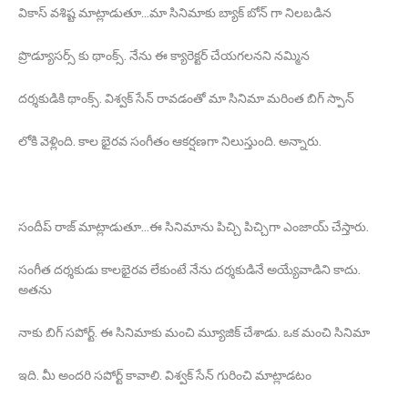
వికాస్ వశిష్ట మాట్లాడుతూ...మా సినిమాకు బ్యాక్ బోన్ గా నిలబడిన
ప్రొడ్యూసర్స్ కు థాంక్స్. నేను ఈ క్యారెక్టర్ చేయగలనని నమ్మిన
దర్శకుడికి థాంక్స్. విశ్వక్ సేన్ రావడంతో మా సినిమా మరింత బిగ్ స్పాన్
లోకి వెళ్లింది. కాల భైరవ సంగీతం ఆకర్షణగా నిలుస్తుంది. అన్నారు.
సందీప్ రాజ్ మాట్లాడుతూ...ఈ సినిమాను పిచ్చి పిచ్చిగా ఎంజాయ్ చేస్తారు.
సంగీత దర్శకుడు కాలభైరవ లేకుంటే నేను దర్శకుడినే అయ్యేవాడిని కాదు.
అతను
నాకు బిగ్ సపోర్ట్. ఈ సినిమాకు మంచి మ్యూజిక్ చేశాడు. ఒక మంచి సినిమా
ఇది. మీ అందరి సపోర్ట్ కావాలి. విశ్వక్ సేన్ గురించి మాట్లాడటం