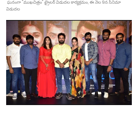
ఘనంగా "ముఖచిత్రం" ట్రైలర్ విడుదల కార్యక్రమం, ఈ నెల 9న సినిమా
విడుదల