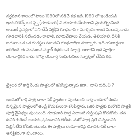
వర్తమాన కాలంలో పాటు 1980లో నడిచే కథ ఇది. 1980 లో ఇండియన్
ఇంటలిజెన్స్ ఒక స్పై (గూఢచారి) ని తయారుచేయాలని ప్రయత్నించింది.
అయితే సైన్యంలో పని చేసే వ్యక్తిని గూఢచారిగా మార్చడం అంత సులువు కాదు.
గూఢచారికి నటించడం రావాలి, మారువేషాలు వేయడం తెలియాలి. దీనికి
బదులు ఒక ఒక రంగస్థల నటుడిని గూఢచారిగా మార్చారు. ఇది యదార్ధంగా
జరిగింది. ఈ సంఘటన సర్దార్ కథకు ఒక స్ఫూర్తి. అలాగని ఇది పూర్తిగా
యాదార్ధకథ కాదు. కొన్ని యదార్ధ సంఘటనలు స్ఫూర్తితో చేసిన కథ.
ట్రైలర్ లో కార్తి రెండు పాత్రలలో కనిపిస్తున్నారు కదా.. దాని గురించి ?
ఇందులో కార్తి పాత్ర చాలా సర్ ప్రైజింగా వుంటుంది. కార్తి ఇందులో రెండు
భిన్నమైన పాత్రలలో తండ్రి కొడుకులుగా కనిపిస్తారు. ఒకరి పాత్రకు మరొకరి పాత్రకి
పూర్తి వైవిధ్యం వుంటుంది. గూఢచారి పాత్ర ఎలాంటి గుర్తింపుని కోరుకోదు, తన
ఉనికి గురించే బయట ప్రపంచానికి తెలీదు. మరో పాత్ర ప్రతి చిన్నదానికి
పబ్లిసిటీని కోరుకుంటుంది. ఈ పాత్రలు రెండూ తెరపై చూడటానికి చాలా
ఆసక్తికరంగా వుంటాయి.