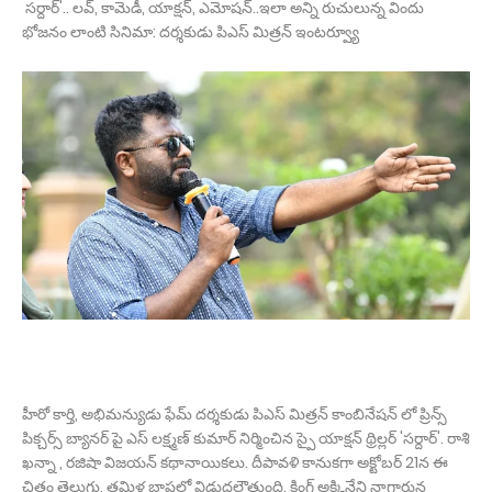
సర్దార్'.. లవ్, కామెడీ, యాక్షన్, ఎమోషన్..ఇలా అన్ని రుచులున్న విందు
భోజనం లాంటి సినిమా: దర్శకుడు పిఎస్ మిత్రన్ ఇంటర్వ్యూ
హీరో కార్తి, అభిమన్యుడు ఫేమ్ దర్శకుడు పిఎస్ మిత్రన్ కాంబినేషన్ లో ప్రిన్స్
పిక్చర్స్ బ్యానర్ పై ఎస్ లక్ష్మణ్ కుమార్ నిర్మించిన స్పై యాక్షన్ థ్రిల్లర్ 'సర్దార్'. రాశి
ఖన్నా , రజిషా విజయన్ కథానాయికలు. దీపావళి కానుకగా అక్టోబర్ 21న ఈ
చిత్రం తెలుగు, తమిళ భాషల్లో విడుదలౌతుంది. కింగ్ అక్కినేని నాగార్జున