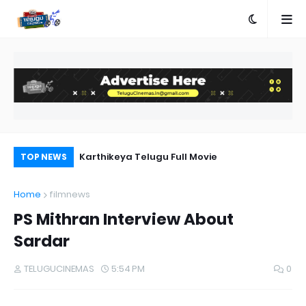
Karthikeya Telugu Full Movie
Ra
TOP NEWS
Home
filmnews
PS Mithran Interview About
Sardar
TELUGUCINEMAS
5:54 PM
0