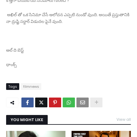
కొత్తగా చేయబోయే సినిమాలు గురించి ?
అఖిల్ తో ఒక సినిమా చేసే ఆలోచన ఎప్పటి నుండో వుంది. అయితే ప్రస్తుతానికి
నా ద్రుష్టి సర్దార్ విడుదల పైనే వుంది.
అల్ ది బెస్ట్
థాంక్స్
Tags
filmnews
YOU MIGHT LIKE
View all