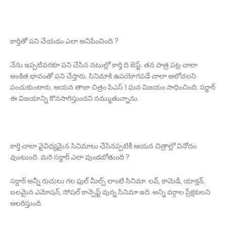
కార్తితో పని చేయడం ఎలా అనిపించింది ?
నేను ఇప్పటివరకూ పని చేసిన నటుల్లో కార్తి ది బెస్ట్. తన పాత్ర పట్ల చాలా
అంకిత భావంతో పని చేస్తారు. సినిమాకి ఉపయోగపడే చాలా ఆలోచలని
పంచుకుంటారు. ఆయన తాజా చిత్రం పిఎస్ 1 ఘన విజయం సాధించింది. సర్దార్
ఈ విజయాన్ని కొనసాగిస్తుందని నమ్ముతున్నాను.
కార్తి చాలా వైవిధ్యమైన సినిమాలు చేసినప్పటికీ ఆయన చిత్రాల్లో వినోదం
వుంటుంది. మరి సర్దార్ ఎలా వుండబోతుంది ?
సర్దార్ అన్నీ రుచులు గల ఫుల్ మీల్స్ లాంటి సినిమా. లవ్, కామెడీ, యాక్షన్,
బలమైన ఎమోషన్, సోషల్ కాన్సెప్ట్ వున్న సినిమా ఇది. అన్ని వర్గాల ప్రేక్షకులని
అలరిస్తుంది.