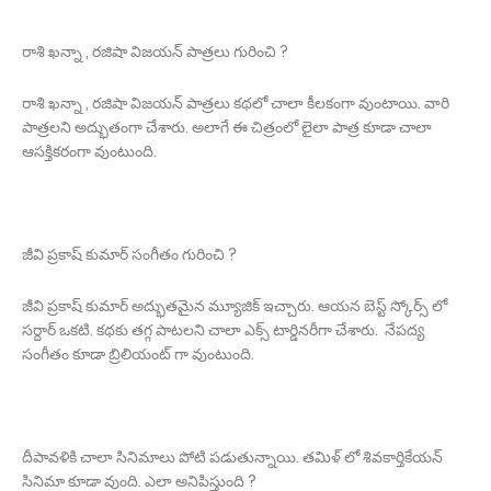
రాశి ఖన్నా , రజిషా విజయన్ పాత్రలు గురించి ?
రాశి ఖన్నా , రజిషా విజయన్ పాత్రలు కథలో చాలా కీలకంగా వుంటాయి. వారి
పాత్రలని అద్భుతంగా చేశారు. అలాగే ఈ చిత్రంలో లైలా పాత్ర కూడా చాలా
ఆసక్తికరంగా వుంటుంది.
జీవి ప్రకాష్ కుమార్ సంగీతం గురించి ?
జీవి ప్రకాష్ కుమార్ అద్భుతమైన మ్యూజిక్ ఇచ్చారు. ఆయన బెస్ట్ స్కోర్స్ లో
సర్దార్ ఒకటి. కథకు తగ్గ పాటలని చాలా ఎక్స్ టార్డినరీగా చేశారు. నేపద్య
సంగీతం కూడా బ్రిలియంట్ గా వుంటుంది.
దీపావళికి చాలా సినిమాలు పోటి పడుతున్నాయి. తమిళ్ లో శివకార్తికేయన్
సినిమా కూడా వుంది. ఎలా అనిపిస్తుంది ?