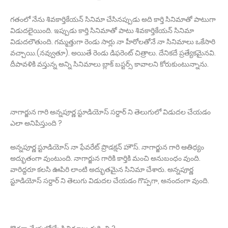
గతంలో నేను శివకార్తికేయన్ సినిమా చేసినప్పుడు అది కార్తి సినిమాతో పాటుగా
విడుదలైయింది. ఇప్పుడు కార్తి సినిమాతో పాటు శివకార్తికేయన్ సినిమా
విడుదలౌతుంది. గమ్మత్తుగా రెండు సార్లు నా హీరోలతోనే నా సినిమాలు ఒకేసారి
వచ్చాయి.(నవ్వుతూ). అయితే రెండు డిఫరెంట్ చిత్రాలు. దేనికదే ప్రత్యేకమైనవి.
దీపావళికి వస్తున్న అన్ని సినిమాలు బ్లాక్ బస్టర్స్ కావాలని కోరుకుంటున్నాను.
నాగార్జున గారి అన్నపూర్ణ స్టూడియోస్ సర్దార్ ని తెలుగులో విడుదల చేయడం
ఎలా అనిపిస్తుంది ?
అన్నపూర్ణ స్టూడియోస్ నా ఫేవరేట్ ప్రొడక్షన్ హౌస్. నాగార్జున గారి ఆతిధ్యం
అద్భుతంగా వుంటుంది. నాగార్జున గారికి కార్తికి మంచి అనుబంధం వుంది.
వారిద్దరూ కలసి ఊపిరి లాంటి అద్భుతమైన సినిమా చేశారు. అన్నపూర్ణ
స్టూడియోస్ సర్దార్ ని తెలుగు విడుదల చేయడం గొప్పగా, అనందంగా వుంది.