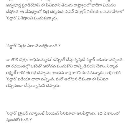
అన్నపూర్ణ స్టూడియోస్ ఈ సినిమాని తెలుగు రాష్ట్రాలలో భారీగా విడుదల
చేస్తోంది. ఈ నేపధ్యంలో చిత్ర దర్శకుడు పిఎస్ మిత్రన్ విలేఖరుల సమావేశంలో
'సర్దార్' విశేషాలని పంచుకున్నారు.
'సర్దార్' చిత్రం ఎలా మొదలైయింది ?
నా తొలి చిత్రం 'అభిమన్యుడు' డబ్బింగ్ చేస్తున్నపుడే సర్దార్ ఐడియా వచ్చింది.
నా రచయితల్లో ఒకరితో ఆలోచన పంచుకొని దాన్ని డెవలప్ చేశాం. నిర్మాత
లక్ష్మణ్ గారికి ఈ కథ చెప్పాను. ఆయన కార్తి గారిని కలవమన్నారు. కార్తి గారికి
'సర్దార్' ఐడియా చాలా నచ్చింది. మరో ఆలోచన లేకుండా ఈ సినిమా
తప్పకుండా చేస్తున్నామని చెప్పారు.
'సర్దార్' ట్రైలర్ చూస్తుంటే పిరియడ్ సినిమాలా అనిపిస్తోంది.. కథ ఏ కాలంలో
వుండబోతుంది ?