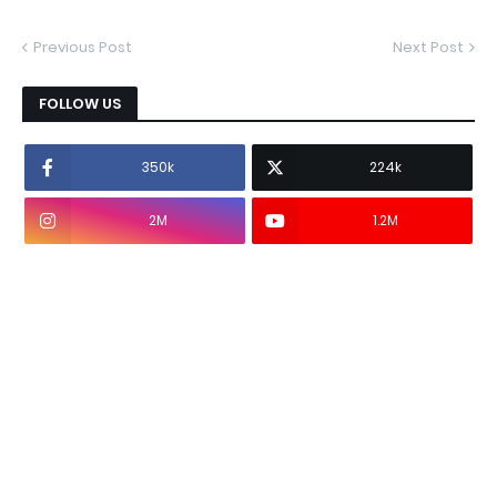
Previous Post
Next Post
FOLLOW US
350k
224k
2M
1.2M