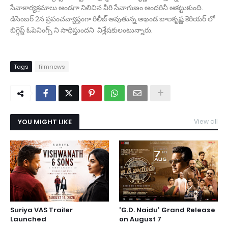
సేవాకార్య‌క్ర‌మాలు అండ‌గా నిలిచిన వీరి సేవాగుణం అంద‌రినీ ఆక‌ట్టుకుంది.
డిసెంబ‌ర్ 2న ప్ర‌పంచ‌వ్యాప్తంగా రిలీజ్ అవుతున్న అఖండ బాల‌కృష్ణ కెరియ‌ర్ లో
బిగ్గెస్ట్ ఓపెనింగ్స్ ని సాధిస్తుంద‌ని విశ్లేష‌కులంటున్నారు.
Tags
filmnews
YOU MIGHT LIKE
View all
Suriya VAS Trailer
'G.D. Naidu' Grand Release
Launched
on August 7