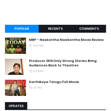
POPULAR
RECENTS
COMMENTS
MRP – Neekentha Naakentha Movie Review
11:39 AM
Producer SKN:Only Strong Stories Bring
Audiences Back to Theatres
6:38 PM
Karthikeya Telugu Full Movie
1:57 PM
UPDATES