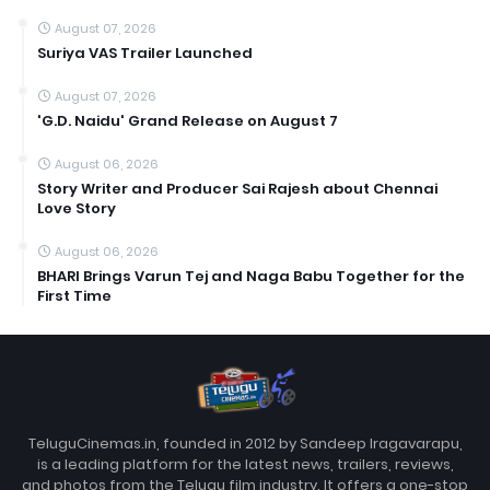
August 07, 2026
Suriya VAS Trailer Launched
August 07, 2026
'G.D. Naidu' Grand Release on August 7
August 06, 2026
Story Writer and Producer Sai Rajesh about Chennai
Love Story
August 06, 2026
BHARI Brings Varun Tej and Naga Babu Together for the
First Time
TeluguCinemas.in, founded in 2012 by Sandeep Iragavarapu,
is a leading platform for the latest news, trailers, reviews,
and photos from the Telugu film industry. It offers a one-stop