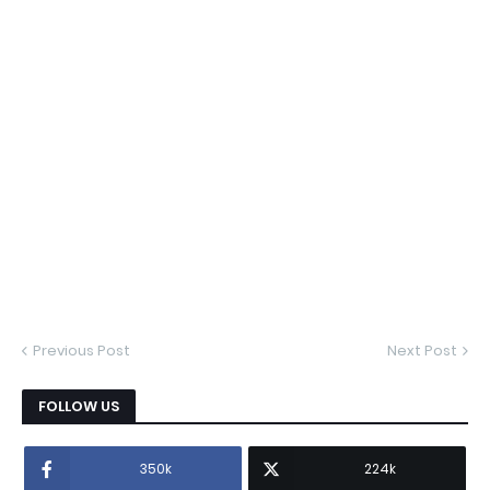
Previous Post
Next Post
FOLLOW US
350k
224k