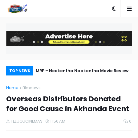
terview on Miss
MRP – Neekentha Naakentha Movie Review
Pr
TOP NEWS
Au
Home
filmnews
Overseas Distributors Donated
for Good Cause in Akhanda Event
TELUGUCINEMAS
11:56 AM
0