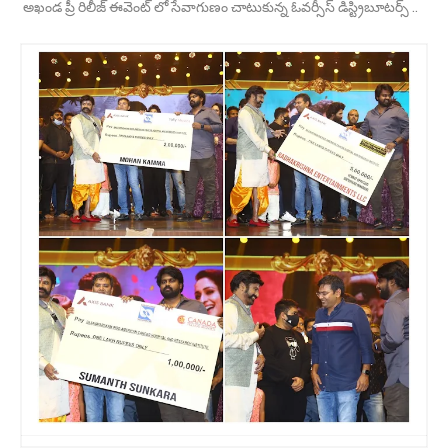
అఖండ ప్రీ రిలీజ్ ఈవెంట్ లో సేవాగుణం చాటుకున్న ఓవ‌ర్సీస్ డిస్ట్రిబూట‌ర్స్ ..