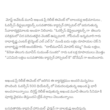
మోస్ట్ అవేట‌డ్ మూవీ అఖండ ప్రీ రిలీజ్ ఈవెంట్ లో బాల‌య్య అభిమానులు ,
ఓవ‌ర్సీస్ డిస్ట్ర‌బ్యూట‌ర్స్ బ‌స‌వ‌తార‌కం క్యాన్సర్ హాస్స‌ట‌ల్ లో జ‌రుగుతున్న
సేవాకార్య‌క్ర‌మాల‌కు అండ‌గా నిలిచారు. *ఓర‌ర్సీస్ డిస్ట్రిబ్యూట‌ర్స్ గా తెలుగు
ప‌రిశ్ర‌మ‌లో చిర ప‌రిచుత‌లైన వెంక‌ట్ ఉప్పుటూరి , గోపీచంద్ ఇన్నమూరి గారు
రాధాకృష్ణ ఎంట‌ర్ టైన్మెంట్ ఎల్ ఎల్ పి* నుండి ఐదు ల‌క్ష‌ల రూపాయ‌ల చెక్ ని
బాలాకృష్ణ గారికి అంద‌జేసారు. *టాలీమూవీస్ మోహాన్ క‌మ్మ* రెండు ల‌క్ష‌లు,
*కెనెడా తెలుగు మూవీస్ సుమంత్ సుంక‌ర* గారు ఒక ల‌క్ష రూపాయులు మొత్తం
*ఎనిమిది ల‌క్ష‌లు బ‌స‌వ‌తార‌కం క్యాన్స‌ర్ హాస్ప‌ట‌ల్ కి* డోనేష‌న్ గా అందించారు.
అఖండ ప్రీ రిలీజ్ ఈవెంట్ లో జ‌రిగిన ఈ క్యార్య‌క్ర‌మం అంద‌రి మ‌న్న‌న‌లు
పొందింది. ఓవ‌ర్సీస్ 500 థియేట‌ర్స్ లో విడుద‌ల‌వుతున్న అఖండ పై భారీ
అంచ‌నాలున్నాయి. బిగ్గెస్ట్ రిలీజ్ అవుతున్న అఖండ మూవీ తెలుగు సినిమా కి
పూర్య వైభ‌వం తెస్తుంద‌ని ట్రేడ్ వ‌ర్గాలు చెబుతున్నాయి.
బ‌స‌వ‌తార‌కం క్యాన్స‌ర్ హాస్ప‌ట‌ల్ ఛైర్మ‌న్ గా బాల‌కృష్ణ అందిస్తున్న